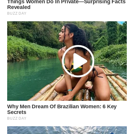
WN
NATUNA
WN
BINTAN
WN
MANDALIKA
WN
LIKUPANG
WN
LABUANBAJO
WN
BORNEO