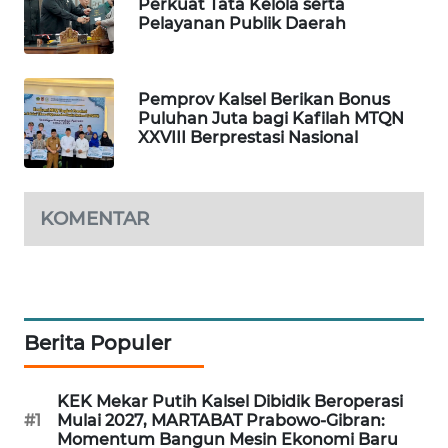
ID
Perkuat Tata Kelola serta
Pelayanan Publik Daerah
MAWAKA
ID
Pemprov Kalsel Berikan Bonus
Puluhan Juta bagi Kafilah MTQN
MARTABAT
XXVIII Berprestasi Nasional
NET
PLN
KOMENTAR
WATCH
MKLI
LPKKI
Berita Populer
LKKI
KEK Mekar Putih Kalsel Dibidik Beroperasi
#1
Mulai 2027, MARTABAT Prabowo-Gibran:
KOPEKLIN
Momentum Bangun Mesin Ekonomi Baru