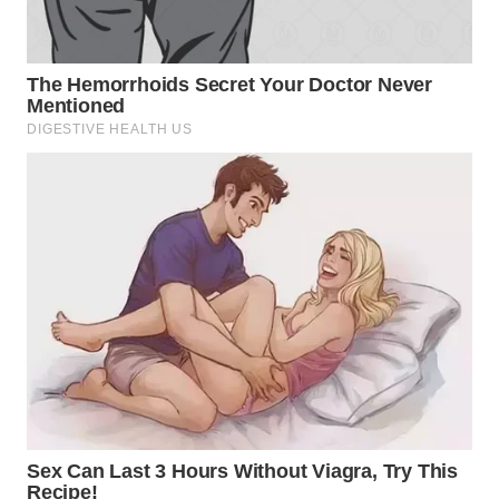
LANGKAT
WN
TAPANULI
SELATAN
WN
TANJUNG
LESUNG
WN
KARO
WN
SIMALUNGUN
WN
LABUHANBATU