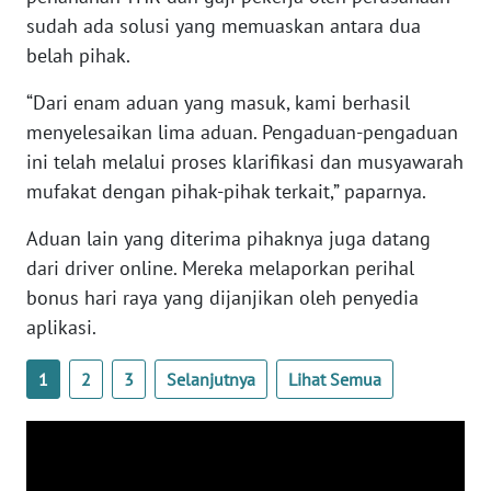
RIAU
sudah ada solusi yang memuaskan antara dua
belah pihak.
WN
SERAMBI
“Dari enam aduan yang masuk, kami berhasil
menyelesaikan lima aduan. Pengaduan-pengaduan
WN
ini telah melalui proses klarifikasi dan musyawarah
JAMBI
mufakat dengan pihak-pihak terkait,” paparnya.
WN
Aduan lain yang diterima pihaknya juga datang
SULTRA
dari driver online. Mereka melaporkan perihal
bonus hari raya yang dijanjikan oleh penyedia
WN
NTB
aplikasi.
1
2
3
Selanjutnya
Lihat Semua
WN
SULTENG
WN
SULBAR