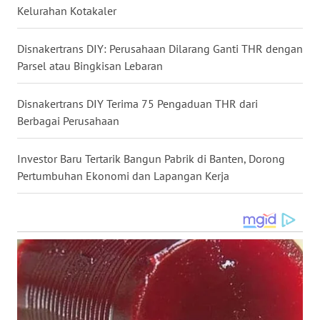
Kelurahan Kotakaler
WN
KALTARA
Disnakertrans DIY: Perusahaan Dilarang Ganti THR dengan
Parsel atau Bingkisan Lebaran
WN
KALSEL
Disnakertrans DIY Terima 75 Pengaduan THR dari
Berbagai Perusahaan
WN
KALTIM
Investor Baru Tertarik Bangun Pabrik di Banten, Dorong
Pertumbuhan Ekonomi dan Lapangan Kerja
WN
SULSEL
WN
GORONTALO
WN
SULUT