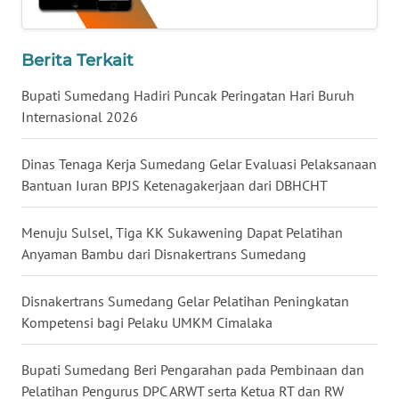
WN
Berita Terkait
NUSANTARA
Bupati Sumedang Hadiri Puncak Peringatan Hari Buruh
WN
Internasional 2026
JOGJA
Dinas Tenaga Kerja Sumedang Gelar Evaluasi Pelaksanaan
WN
Bantuan Iuran BPJS Ketenagakerjaan dari DBHCHT
JATIM
Menuju Sulsel, Tiga KK Sukawening Dapat Pelatihan
WN
Anyaman Bambu dari Disnakertrans Sumedang
BALI
Disnakertrans Sumedang Gelar Pelatihan Peningkatan
WN
Kompetensi bagi Pelaku UMKM Cimalaka
KALBAR
Bupati Sumedang Beri Pengarahan pada Pembinaan dan
WN
KALTENG
Pelatihan Pengurus DPC ARWT serta Ketua RT dan RW