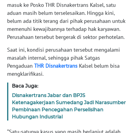
REDAKSI
masuk ke Posko THR Disnakertrans Kalsel, satu
aduan masih belum terselesaikan. Hingga kini,
KARIR
belum ada titik terang dari pihak perusahaan untuk
memenuhi kewajibannya terhadap hak karyawan.
DISCLAIMER
Perusahaan tersebut bergerak di sektor perhotelan.
Saat ini, kondisi perusahaan tersebut mengalami
Wahana
News
masalah internal, sehingga pihak Satgas
Regional
Pengaduan
THR
Disnakertrans
Kalsel belum bisa
mengklarifikasi.
WN
SUMUT
Baca Juga:
Disnakertrans Jabar dan BPJS
WN
Ketenagakerjaan Sumedang Jadi Narasumber
JAKARTA
Pembinaan Pencegahan Perselisihan
Hubungan Industrial
WN
JABAR
“Satu-satunya kasus yang masih berlanjut adalah