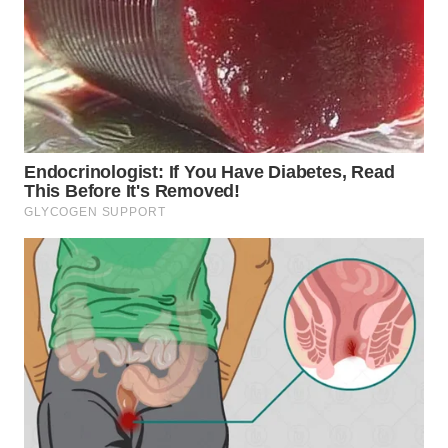
WN
MALUKU
WN
MALUT
WN
DAIRI
WN
DANAU
TOBA
WN
NIAS
WN