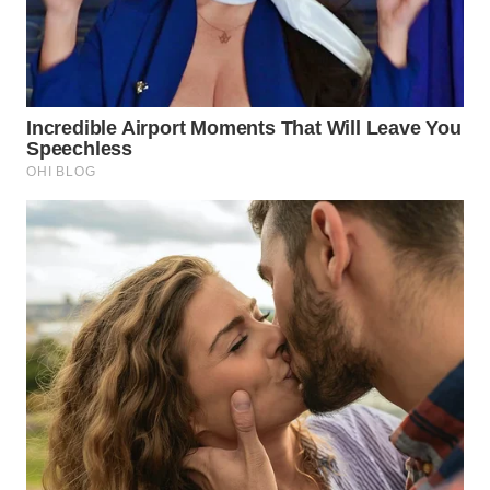
WN
INDRAMAYU
WN
KUNINGAN
WN
MAJALENGKA
WN
SUBANG
WN
SUKABUMI
WN
PURWAKARTA