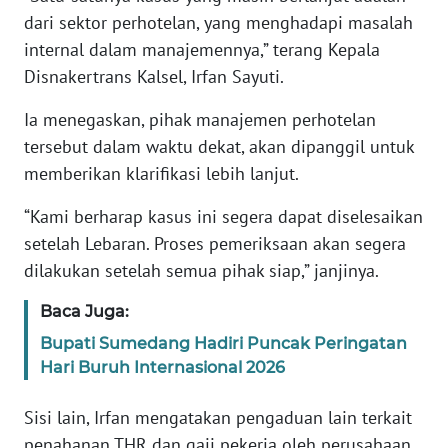
dari sektor perhotelan, yang menghadapi masalah
WN
internal dalam manajemennya,” terang Kepala
BANTEN
Disnakertrans Kalsel, Irfan Sayuti.
WN
Ia menegaskan, pihak manajemen perhotelan
NTT
tersebut dalam waktu dekat, akan dipanggil untuk
memberikan klarifikasi lebih lanjut.
WN
KEPRI
“Kami berharap kasus ini segera dapat diselesaikan
setelah Lebaran. Proses pemeriksaan akan segera
WN
dilakukan setelah semua pihak siap,” janjinya.
PAPUA
Baca Juga:
WN
Bupati Sumedang Hadiri Puncak Peringatan
PAPUA
Hari Buruh Internasional 2026
BARAT
Sisi lain, Irfan mengatakan pengaduan lain terkait
WN
penahanan THR dan gaji pekerja oleh perusahaan