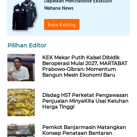
Dapatkan Merchandise Eksklusif
Wahana News
WAHANA
SPORT
Buka Katalog
WAHANA
UMKM
Pilihan Editor
KEK Mekar Putih Kalsel Dibidik
WAHANA
Beroperasi Mulai 2027, MARTABAT
SELEB
Prabowo-Gibran: Momentum
Bangun Mesin Ekonomi Baru
WAHANA
PERSONA
Disdag HST Perketat Pengawasan
Penjualan MinyaKita Usai Keluhan
WAHANA
Harga Tinggi
OTOMOTIF
WAHANA
Pemkot Banjarmasin Matangkan
Konsep Penataan Bantaran
HEALTH