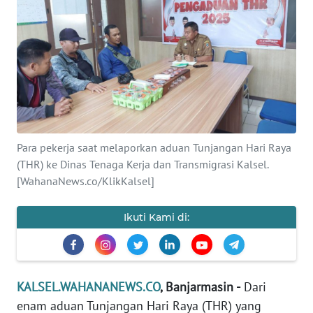
Informasi
INDEKS
BERITA
KONTAK
KAMI
Para pekerja saat melaporkan aduan Tunjangan Hari Raya
INFO
(THR) ke Dinas Tenaga Kerja dan Transmigrasi Kalsel.
IKLAN
[WahanaNews.co/KlikKalsel]
TENTANG
Ikuti Kami di:
KAMI
PEDOMAN
MEDIA
KALSEL.WAHANANEWS.CO
, Banjarmasin -
Dari
SIBER
enam aduan Tunjangan Hari Raya (THR) yang