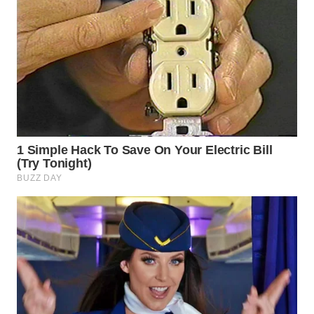
WN
SUMEDANG
WN
CIANJUR
WN
KEPULAUAN
SERIBU
WN
TANGERANG
WN
BINJAI
WN
CIREBON