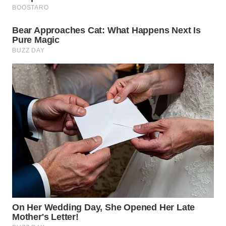
WN
TAPANULI
TENGAH
WN DELI
SERDANG
WN
TEBING
TINGGI
WN
PAKPAK
WN
KARAWANG
WN