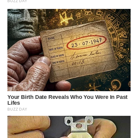
BEKASI
WN
BOGOR
WN
DEPOK
WN
TAPANULI
UTARA
WN
SAMOSIR
WN
PADANG
LAWAS