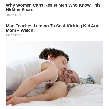
WN
PRIANGAN
TIMUR
WN
SEMARANG
WN
SOLO
WN
BOROBUDUR
WN
MADURA
WN
SURABAYA