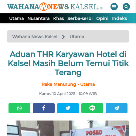
Utama
Nusantara
Khas
Serba-serbi
Opini
Indeks
WAHANA
Tutup
TV
Wahana News Kalsel
Utama
Aduan THR Karyawan Hotel di
UTAMA
Kalsel Masih Belum Temui Titik
NUSANTARA
Terang
Raka Manurung - Utama
KHAS
Kamis, 10 April 2025 - 10:09 WIB
SERBA-
SERBI
OPINI