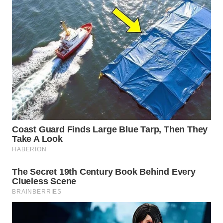
Wahana
Media
Group
WAHANA
NEWS
WAHANA
TANI
WAHANA
ADVOKAT
WAHANA
INFRASTRUKTUR
WAHANA
KONSUMEN