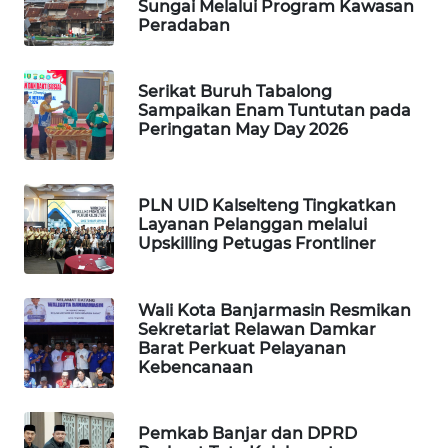
Sungai Melalui Program Kawasan
Peradaban
WAHANA
DESA
WISATA
Serikat Buruh Tabalong
Sampaikan Enam Tuntutan pada
Peringatan May Day 2026
LAPAK
WAHANA
PLN UID Kalselteng Tingkatkan
Wahana
Layanan Pelanggan melalui
Network
Upskilling Petugas Frontliner
KONSUMEN
LISTRIK
Wali Kota Banjarmasin Resmikan
Sekretariat Relawan Damkar
Barat Perkuat Pelayanan
MASYARAKAT
Kebencanaan
KELISTRIKAN
WALINKI
Pemkab Banjar dan DPRD