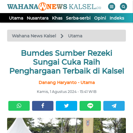
Utama
Nusantara
Khas
Serba-serbi
Opini
Indeks
WAHANA
Tutup
TV
Wahana News Kalsel
Utama
Bumdes Sumber Rezeki
UTAMA
Sungai Cuka Raih
NUSANTARA
Penghargaan Terbaik di Kalsel
Danang Haryanto - Utama
KHAS
Kamis, 1 Agustus 2024 - 15:41 WIB
SERBA-
SERBI
OPINI