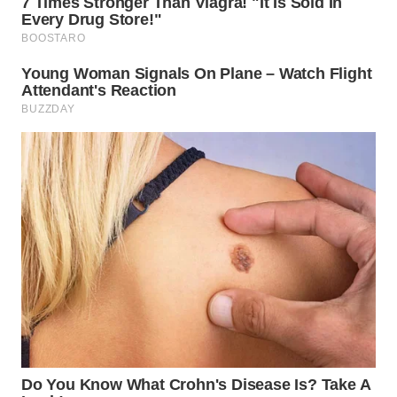
LANGKAT
WN
TAPANULI
SELATAN
WN
TANJUNG
LESUNG
WN
KARO
WN
SIMALUNGUN
WN
LABUHANBATU