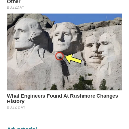
Wahana
Media
Group
WAHANA
NEWS
WAHANA
TANI
WAHANA
ADVOKAT
WAHANA
INFRASTRUKTUR
WAHANA
KONSUMEN