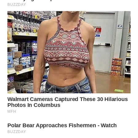
BEKASI
WN
BOGOR
WN
DEPOK
WN
TAPANULI
UTARA
WN
SAMOSIR
WN
PADANG
LAWAS