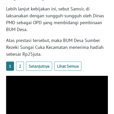
RIAU
Lebih lanjut kebijakan ini, sebut Samsir, di
WN
laksanakan dengan sungguh-sungguh oleh Dinas
SERAMBI
PMD sebagai OPD yang membidangi pembinaan
BUM Desa.
WN
JAMBI
Atas prestasi tersebut, maka BUM Desa Sumber
Rezeki Sungai Cuka Kecamatan menerima hadiah
WN
sebesar Rp25juta.
SULTRA
1
2
Selanjutnya
Lihat Semua
WN
NTB
WN
SULTENG
WN
SULBAR