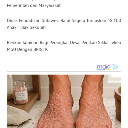
Pemerintah dan Masyarakat
WN
KALTARA
Dinas Pendidikan Sulawesi Barat Segera Tuntaskan 48.100
Anak Tidak Sekolah
WN
KALSEL
Berikan Jaminan Bagi Perangkat Desa, Pemkab Sikka Teken
MoU Dengan BPJSTK
WN
KALTIM
WN
SULSEL
WN
GORONTALO
WN
SULUT