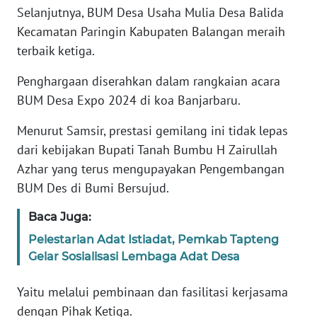
Selanjutnya, BUM Desa Usaha Mulia Desa Balida
WN
Kecamatan Paringin Kabupaten Balangan meraih
BANTEN
terbaik ketiga.
WN
Penghargaan diserahkan dalam rangkaian acara
NTT
BUM Desa Expo 2024 di koa Banjarbaru.
Menurut Samsir, prestasi gemilang ini tidak lepas
WN
KEPRI
dari kebijakan Bupati Tanah Bumbu H Zairullah
Azhar yang terus mengupayakan Pengembangan
WN
BUM Des di Bumi Bersujud.
PAPUA
Baca Juga:
WN
Pelestarian Adat Istiadat, Pemkab Tapteng
PAPUA
Gelar Sosialisasi Lembaga Adat Desa
BARAT
Yaitu melalui pembinaan dan fasilitasi kerjasama
WN
dengan Pihak Ketiga.