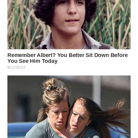
WN
PRIANGAN
TIMUR
WN
SEMARANG
WN
SOLO
WN
BOROBUDUR
WN
MADURA
WN
SURABAYA