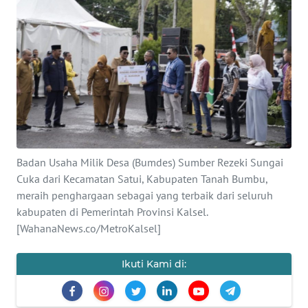
Informasi
INDEKS
BERITA
KONTAK
KAMI
INFO
Badan Usaha Milik Desa (Bumdes) Sumber Rezeki Sungai
IKLAN
Cuka dari Kecamatan Satui, Kabupaten Tanah Bumbu,
meraih penghargaan sebagai yang terbaik dari seluruh
TENTANG
kabupaten di Pemerintah Provinsi Kalsel.
KAMI
[WahanaNews.co/MetroKalsel]
PEDOMAN
Ikuti Kami di:
MEDIA
SIBER