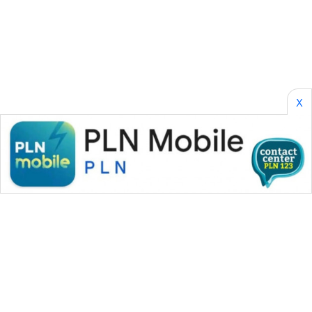
SONYA
ASA
NEWS
X