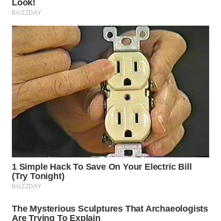
WN
TAPANULI
TENGAH
WN DELI
SERDANG
WN
TEBING
TINGGI
WN
PAKPAK
WN
KARAWANG
WN