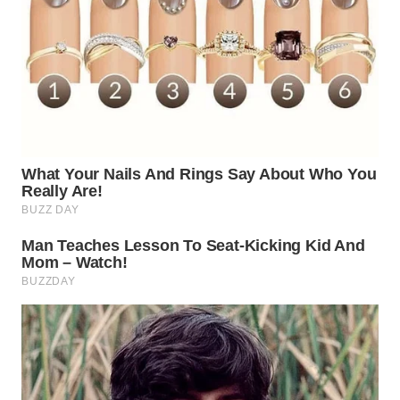
WN
INDRAMAYU
WN
KUNINGAN
WN
MAJALENGKA
WN
SUBANG
WN
SUKABUMI
WN
PURWAKARTA