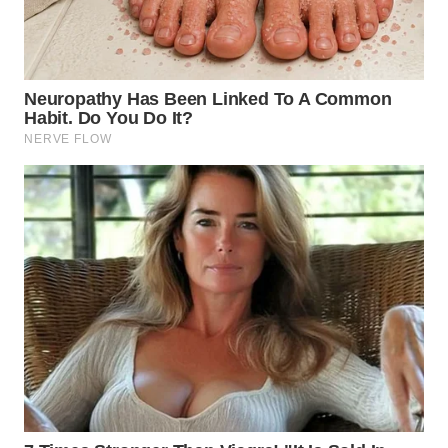
WN
MALUKU
WN
MALUT
WN
DAIRI
WN
DANAU
TOBA
WN
NIAS
WN