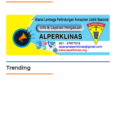
ID
MAWAKA
ID
MARTABAT
NET
PLN
WATCH
Trending
MKLI
LPKKI
LKKI
KOPEKLIN