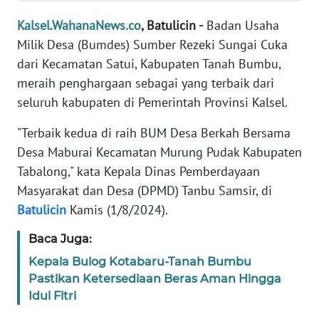
REDAKSI
Kalsel.WahanaNews.co
, Batulicin -
Badan Usaha
Milik Desa (Bumdes) Sumber Rezeki Sungai Cuka
KARIR
dari Kecamatan Satui, Kabupaten Tanah Bumbu,
meraih penghargaan sebagai yang terbaik dari
DISCLAIMER
seluruh kabupaten di Pemerintah Provinsi Kalsel.
Wahana
"Terbaik kedua di raih BUM Desa Berkah Bersama
News
Regional
Desa Maburai Kecamatan Murung Pudak Kabupaten
Tabalong," kata Kepala Dinas Pemberdayaan
WN
Masyarakat dan Desa (DPMD) Tanbu Samsir, di
SUMUT
Batulicin
Kamis (1/8/2024).
Baca Juga:
WN
JAKARTA
Kepala Bulog Kotabaru-Tanah Bumbu
Pastikan Ketersediaan Beras Aman Hingga
WN
Idul Fitri
JABAR