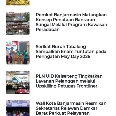
WAHANA
Pemkot Banjarmasin Matangkan
SPORT
Konsep Penataan Bantaran
Sungai Melalui Program Kawasan
Peradaban
WAHANA
UMKM
Serikat Buruh Tabalong
WAHANA
Sampaikan Enam Tuntutan pada
SELEB
Peringatan May Day 2026
WAHANA
PERSONA
PLN UID Kalselteng Tingkatkan
Layanan Pelanggan melalui
Upskilling Petugas Frontliner
WAHANA
OTOMOTIF
Wali Kota Banjarmasin Resmikan
WAHANA
Sekretariat Relawan Damkar
HEALTH
Barat Perkuat Pelayanan