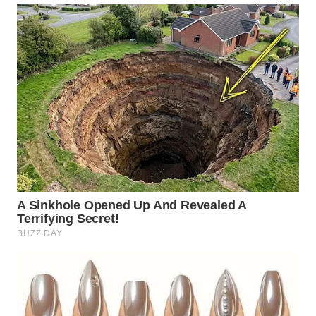
WN
SUMEDANG
WN
CIANJUR
WN
KEPULAUAN
SERIBU
WN
TANGERANG
WN
BINJAI
WN
CIREBON