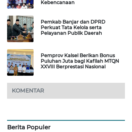
Kebencanaan
WAHANA
DESA
Pemkab Banjar dan DPRD
WISATA
Perkuat Tata Kelola serta
Pelayanan Publik Daerah
LAPAK
WAHANA
Pemprov Kalsel Berikan Bonus
Puluhan Juta bagi Kafilah MTQN
Wahana
XXVIII Berprestasi Nasional
Network
KONSUMEN
LISTRIK
KOMENTAR
MASYARAKAT
KELISTRIKAN
WALINKI
Berita Populer