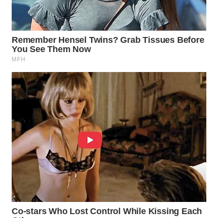
WN
NATUNA
WN
BINTAN
WN
MANDALIKA
WN
LIKUPANG
WN
LABUANBAJO
WN
BORNEO