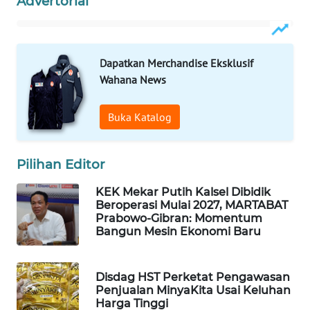
Advertorial
WAHANA
LISTRIK
Dapatkan Merchandise Eksklusif
Wahana News
WAHANA
TRAVEL
Buka Katalog
WAHANA
TV
Pilihan Editor
WAHANANEWS
KEK Mekar Putih Kalsel Dibidik
ID
Beroperasi Mulai 2027, MARTABAT
Prabowo-Gibran: Momentum
Bangun Mesin Ekonomi Baru
WAHANANEWS
CO ID
Disdag HST Perketat Pengawasan
WAHANANEWS
Penjualan MinyaKita Usai Keluhan
Harga Tinggi
NET