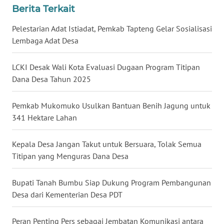
Berita Terkait
WN
Pelestarian Adat Istiadat, Pemkab Tapteng Gelar Sosialisasi
NUSANTARA
Lembaga Adat Desa
WN
LCKI Desak Wali Kota Evaluasi Dugaan Program Titipan
JOGJA
Dana Desa Tahun 2025
WN
Pemkab Mukomuko Usulkan Bantuan Benih Jagung untuk
JATIM
341 Hektare Lahan
WN
Kepala Desa Jangan Takut untuk Bersuara, Tolak Semua
BALI
Titipan yang Menguras Dana Desa
WN
KALBAR
Bupati Tanah Bumbu Siap Dukung Program Pembangunan
Desa dari Kementerian Desa PDT
WN
KALTENG
Peran Penting Pers sebagai Jembatan Komunikasi antara