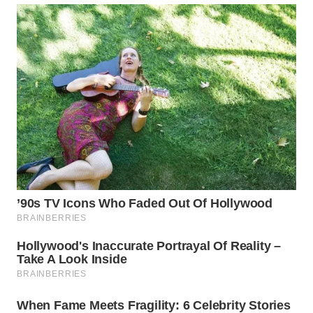
WN
SUMEDANG
WN
CIANJUR
WN
KEPULAUAN
SERIBU
WN
TANGERANG
WN
BINJAI
WN
CIREBON