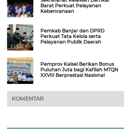
Sekretariat Relawan Damkar
ID
Barat Perkuat Pelayanan
Kebencanaan
MAWAKA
ID
Pemkab Banjar dan DPRD
Perkuat Tata Kelola serta
MARTABAT
Pelayanan Publik Daerah
NET
PLN
Pemprov Kalsel Berikan Bonus
WATCH
Puluhan Juta bagi Kafilah MTQN
XXVIII Berprestasi Nasional
MKLI
LPKKI
KOMENTAR
LKKI
KOPEKLIN