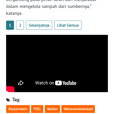
dalam mengelola sampah dari sumbernya,”
katanya.
WN
BABEL
1
2
Selanjutnya
Lihat Semua
WN
SUMBAR
WN
SUMSEL
WN
BENGKULU
WN
LAMPUNG
Tag:
WN
Banjarmasin
PSEL
Redbar
Wahananewskalsel
JATENG