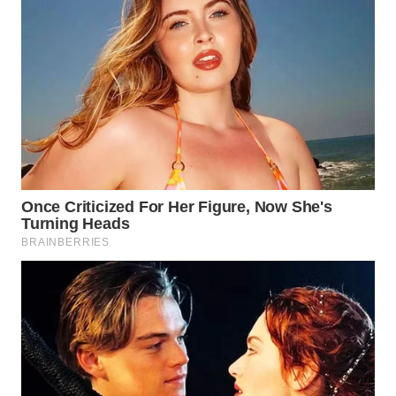
LANGKAT
WN
TAPANULI
SELATAN
WN
TANJUNG
LESUNG
WN
KARO
WN
SIMALUNGUN
WN
LABUHANBATU