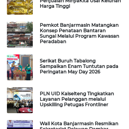
Penjualan MinyaKita Usai Keluhan
Harga Tinggi
WAHANA
DESA
WISATA
Pemkot Banjarmasin Matangkan
Konsep Penataan Bantaran
Sungai Melalui Program Kawasan
LAPAK
Peradaban
WAHANA
Wahana
Serikat Buruh Tabalong
Network
Sampaikan Enam Tuntutan pada
Peringatan May Day 2026
KONSUMEN
LISTRIK
PLN UID Kalselteng Tingkatkan
Layanan Pelanggan melalui
MASYARAKAT
Upskilling Petugas Frontliner
KELISTRIKAN
WALINKI
Wali Kota Banjarmasin Resmikan