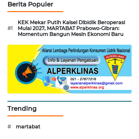
Berita Populer
PORTAL
KONSUMEN
KEK Mekar Putih Kalsel Dibidik Beroperasi
#1
Mulai 2027, MARTABAT Prabowo-Gibran:
Momentum Bangun Mesin Ekonomi Baru
FORWAMKI
ALPERKLINAS
FORJASIDA
TAMBANG
NEWS
SITUNGIR
Trending
NEWS
#
martabat
SIDIKALANG
NEWS