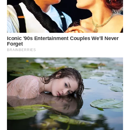
WN
TAPANULI
TENGAH
WN DELI
SERDANG
WN
TEBING
TINGGI
WN
PAKPAK
WN
KARAWANG
WN