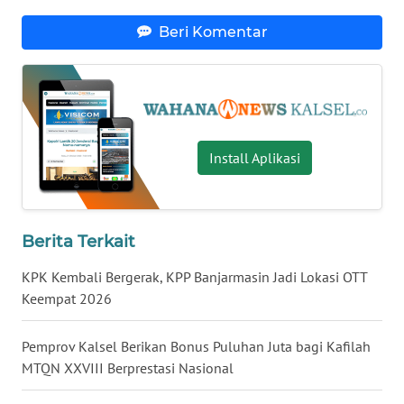
Beri Komentar
WN
NUSANTARA
WN
JOGJA
Install Aplikasi
WN
JATIM
Berita Terkait
WN
BALI
KPK Kembali Bergerak, KPP Banjarmasin Jadi Lokasi OTT
Keempat 2026
WN
KALBAR
Pemprov Kalsel Berikan Bonus Puluhan Juta bagi Kafilah
MTQN XXVIII Berprestasi Nasional
WN
KALTENG