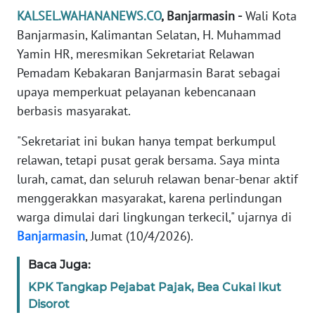
REDAKSI
KALSEL.WAHANANEWS.CO
, Banjarmasin -
Wali Kota
Banjarmasin, Kalimantan Selatan, H. Muhammad
KARIR
Yamin HR, meresmikan Sekretariat Relawan
Pemadam Kebakaran Banjarmasin Barat sebagai
DISCLAIMER
upaya memperkuat pelayanan kebencanaan
berbasis masyarakat.
Wahana
News
"Sekretariat ini bukan hanya tempat berkumpul
Regional
relawan, tetapi pusat gerak bersama. Saya minta
lurah, camat, dan seluruh relawan benar-benar aktif
WN
menggerakkan masyarakat, karena perlindungan
SUMUT
warga dimulai dari lingkungan terkecil," ujarnya di
Banjarmasin
, Jumat (10/4/2026).
WN
JAKARTA
Baca Juga:
KPK Tangkap Pejabat Pajak, Bea Cukai Ikut
WN
JABAR
Disorot