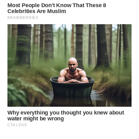
WAHANA
LISTRIK
WAHANA
TRAVEL
WAHANA
TV
WAHANANEWS
ID
WAHANANEWS
CO ID
WAHANANEWS
NET