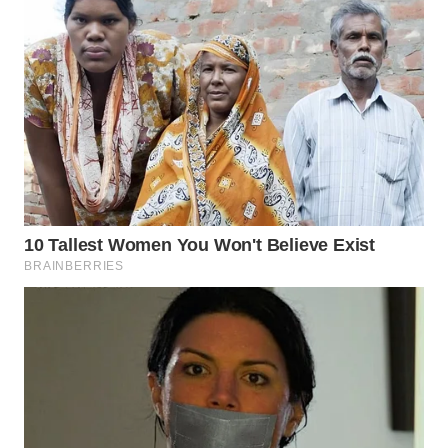
WN
PRIANGAN
TIMUR
WN
SEMARANG
WN
SOLO
WN
BOROBUDUR
WN
MADURA
WN
SURABAYA