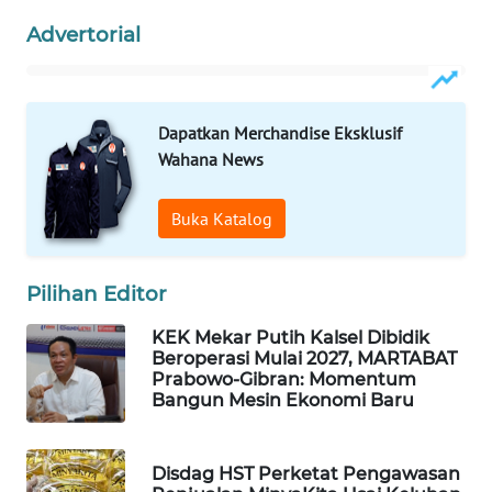
Advertorial
WAHANA
SPORT
WAHANA
Dapatkan Merchandise Eksklusif
UMKM
Wahana News
WAHANA
Buka Katalog
SELEB
Pilihan Editor
WAHANA
PERSONA
KEK Mekar Putih Kalsel Dibidik
Beroperasi Mulai 2027, MARTABAT
WAHANA
Prabowo-Gibran: Momentum
OTOMOTIF
Bangun Mesin Ekonomi Baru
WAHANA
Disdag HST Perketat Pengawasan
HEALTH