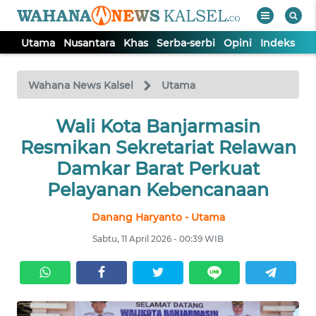
Utama
Nusantara
Khas
Serba-serbi
Opini
Indeks
WAHANA
Tutup
TV
Wahana News Kalsel
Utama
Wali Kota Banjarmasin
UTAMA
Resmikan Sekretariat Relawan
NUSANTARA
Damkar Barat Perkuat
Pelayanan Kebencanaan
KHAS
Danang Haryanto - Utama
Sabtu, 11 April 2026 - 00:39 WIB
SERBA-
SERBI
OPINI