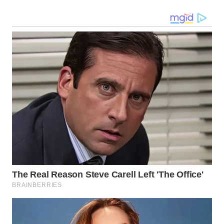
WN
MALUKU
WN
MALUT
WN
DAIRI
WN
DANAU
TOBA
WN
NIAS
WN