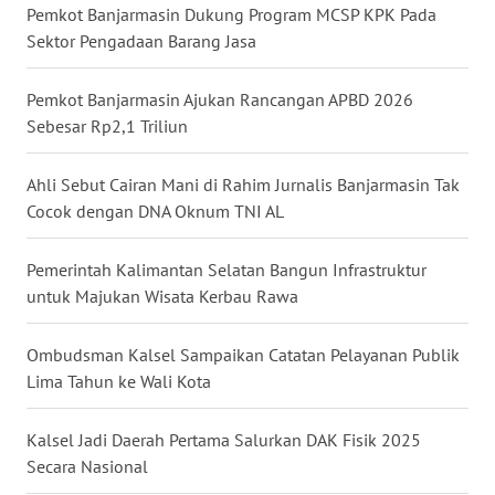
Pemkot Banjarmasin Dukung Program MCSP KPK Pada
Sektor Pengadaan Barang Jasa
WN
KALTARA
Pemkot Banjarmasin Ajukan Rancangan APBD 2026
Sebesar Rp2,1 Triliun
WN
KALSEL
Ahli Sebut Cairan Mani di Rahim Jurnalis Banjarmasin Tak
WN
Cocok dengan DNA Oknum TNI AL
KALTIM
Pemerintah Kalimantan Selatan Bangun Infrastruktur
WN
untuk Majukan Wisata Kerbau Rawa
SULSEL
Ombudsman Kalsel Sampaikan Catatan Pelayanan Publik
WN
Lima Tahun ke Wali Kota
GORONTALO
Kalsel Jadi Daerah Pertama Salurkan DAK Fisik 2025
WN
Secara Nasional
SULUT