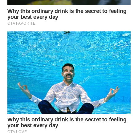
BEKASI
WN
BOGOR
WN
DEPOK
WN
TAPANULI
UTARA
WN
SAMOSIR
WN
PADANG
LAWAS