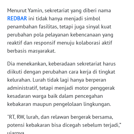
Menurut Yamin, sekretariat yang diberi nama
WN
BANTEN
REDBAR
ini tidak hanya menjadi simbol
penambahan fasilitas, tetapi juga sinyal kuat
WN
perubahan pola pelayanan kebencanaan yang
NTT
reaktif dan responsif menuju kolaborasi aktif
berbasis masyarakat.
WN
KEPRI
Dia menekankan, keberadaan sekretariat harus
diikuti dengan perubahan cara kerja di tingkat
WN
kelurahan. Lurah tidak lagi hanya berperan
PAPUA
administratif, tetapi menjadi motor penggerak
kesadaran warga baik dalam pencegahan
WN
kebakaran maupun pengelolaan lingkungan.
PAPUA
BARAT
"RT, RW, lurah, dan relawan bergerak bersama,
potensi kebakaran bisa dicegah sebelum terjadi,”
WN
ujarnya.