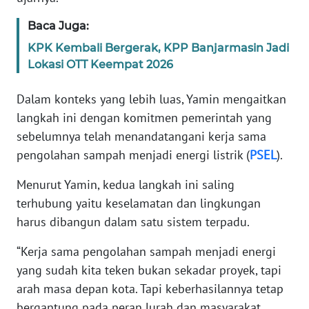
RIAU
Baca Juga:
WN
KPK Kembali Bergerak, KPP Banjarmasin Jadi
SERAMBI
Lokasi OTT Keempat 2026
WN
Dalam konteks yang lebih luas, Yamin mengaitkan
JAMBI
langkah ini dengan komitmen pemerintah yang
sebelumnya telah menandatangani kerja sama
WN
pengolahan sampah menjadi energi listrik (
PSEL
).
SULTRA
Menurut Yamin, kedua langkah ini saling
WN
terhubung yaitu keselamatan dan lingkungan
NTB
harus dibangun dalam satu sistem terpadu.
WN
“Kerja sama pengolahan sampah menjadi energi
SULTENG
yang sudah kita teken bukan sekadar proyek, tapi
arah masa depan kota. Tapi keberhasilannya tetap
WN
bergantung pada peran lurah dan masyarakat
SULBAR