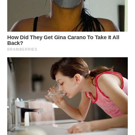
WN
NATUNA
WN
BINTAN
WN
MANDALIKA
WN
LIKUPANG
WN
LABUANBAJO
WN
BORNEO