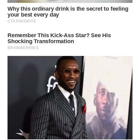
Wahana
Media
Group
WAHANA
NEWS
WAHANA
TANI
WAHANA
ADVOKAT
WAHANA
INFRASTRUKTUR
WAHANA
KONSUMEN