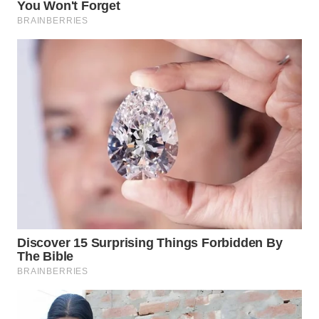
WN
INDRAMAYU
WN
KUNINGAN
WN
MAJALENGKA
WN
SUBANG
WN
SUKABUMI
WN
PURWAKARTA