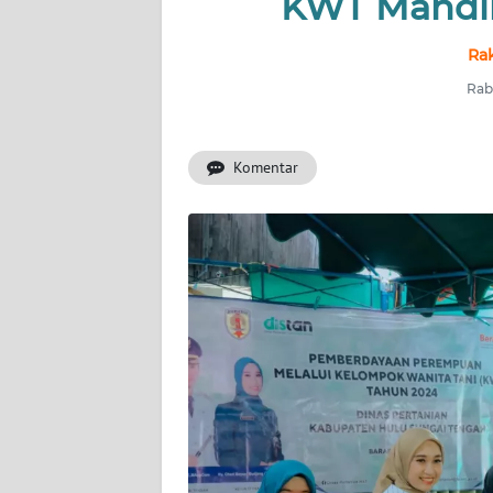
KWT Mandir
INDEKS
Ra
BERITA
Rab
KONTAK
KAMI
Komentar
INFO
IKLAN
TENTANG
KAMI
PEDOMAN
MEDIA
SIBER
REDAKSI