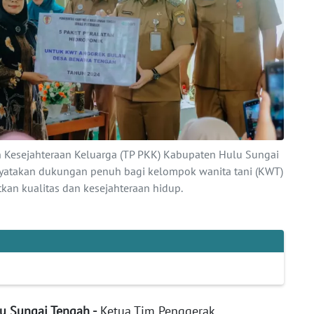
 Kesejahteraan Keluarga (TP PKK) Kabupaten Hulu Sungai
yatakan dukungan penuh bagi kelompok wanita tani (KWT)
an kualitas dan kesejahteraan hidup.
lu Sungai Tengah -
Ketua Tim Penggerak