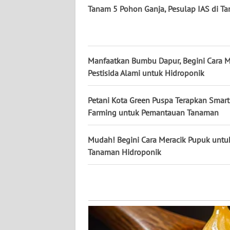
WN
Tanam 5 Pohon Ganja, Pesulap IAS di T
KALTARA
WN
KALSEL
Manfaatkan Bumbu Dapur, Begini Cara
Pestisida Alami untuk Hidroponik
WN
KALTIM
Petani Kota Green Puspa Terapkan Smart
Farming untuk Pemantauan Tanaman
WN
SULSEL
Mudah! Begini Cara Meracik Pupuk untu
Tanaman Hidroponik
WN
GORONTALO
WN
SULUT