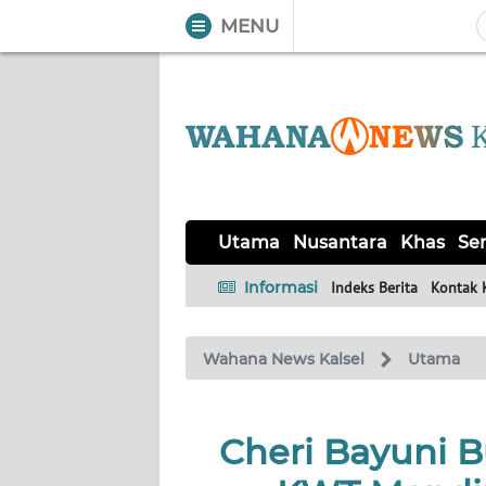
MENU
WAHANA
Tutup
TV
UTAMA
NUSANTARA
Utama
Nusantara
Khas
Ser
KHAS
Informasi
Indeks Berita
Kontak 
SERBA-
Wahana News Kalsel
Utama
SERBI
OPINI
Cheri Bayuni 
Informasi