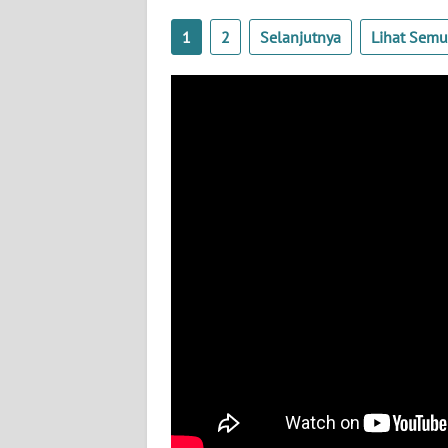
WN
1
2
Selanjutnya
Lihat Sem
BABEL
WN
SUMBAR
WN
SUMSEL
WN
BENGKULU
WN
LAMPUNG
WN
JATENG