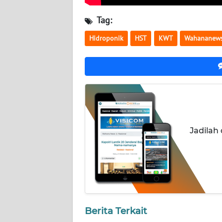
WN
NUSANTARA
Tag:
Hidroponik
HST
KWT
Wahananews
WN
JOGJA
WN
JATIM
WN
BALI
Jadilah
WN
KALBAR
WN
KALTENG
Berita Terkait