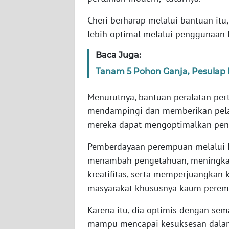
WN
Cheri berharap melalui bantuan itu
SERAMBI
lebih optimal melalui penggunaan 
WN
Baca Juga:
JAMBI
Tanam 5 Pohon Ganja, Pesulap 
WN
Menurutnya, bantuan peralatan per
SULTRA
mendampingi dan memberikan pelat
mereka dapat mengoptimalkan peng
WN
NTB
Pemberdayaan perempuan melalui K
menambah pengetahuan, meningkat
WN
kreatifitas, serta memperjuangkan 
SULTENG
masyarakat khususnya kaum perem
WN
Karena itu, dia optimis dengan sem
SULBAR
mampu mencapai kesuksesan dala