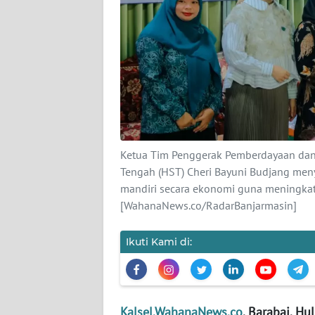
KARIR
DISCLAIMER
Wahana
News
Regional
Ketua Tim Penggerak Pemberdayaan dan
WN
Tengah (HST) Cheri Bayuni Budjang men
SUMUT
mandiri secara ekonomi guna meningkatk
[WahanaNews.co/RadarBanjarmasin]
WN
JAKARTA
Ikuti Kami di:
WN
JABAR
Kalsel.WahanaNews.co
, Barabai, Hu