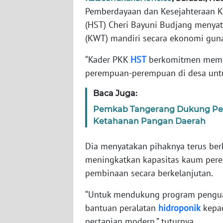
WN
Pemberdayaan dan Kesejahteraan K
BANTEN
(HST) Cheri Bayuni Budjang menya
(KWT) mandiri secara ekonomi guna
WN
NTT
“Kader PKK
HST
berkomitmen memb
perempuan-perempuan di desa untuk
WN
KEPRI
Baca Juga:
Pemkab Tangerang Dukung Pe
WN
Ketahanan Pangan Daerah
PAPUA
Dia menyatakan pihaknya terus be
WN
meningkatkan kapasitas kaum pere
PAPUA
pembinaan secara berkelanjutan.
BARAT
“Untuk mendukung program pengua
WN
bantuan peralatan
hidroponik
kepad
RIAU
pertanian modern,” tuturnya.