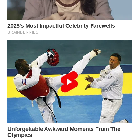
WN
PRIANGAN
TIMUR
WN
SEMARANG
WN
SOLO
WN
BOROBUDUR
WN
MADURA
WN
SURABAYA