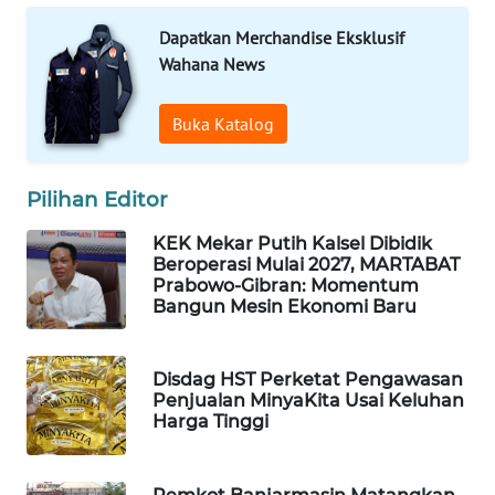
ID
Dapatkan Merchandise Eksklusif
MAWAKA
Wahana News
ID
Buka Katalog
MARTABAT
NET
Pilihan Editor
PLN
KEK Mekar Putih Kalsel Dibidik
WATCH
Beroperasi Mulai 2027, MARTABAT
Prabowo-Gibran: Momentum
MKLI
Bangun Mesin Ekonomi Baru
LPKKI
Disdag HST Perketat Pengawasan
Penjualan MinyaKita Usai Keluhan
Harga Tinggi
LKKI
KOPEKLIN