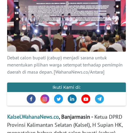
Informasi
INDEKS
BERITA
KONTAK
KAMI
Debat calon bupati (cabup) menjadi sarana untuk
menentukan pilihan warga setempat terhadap pemimpin
INFO
IKLAN
daerah di masa depan. [WahanaNews.co/Antara]
TENTANG
Ikuti Kami di:
KAMI
PEDOMAN
MEDIA
Kalsel.WahanaNews.co
, Banjarmasin -
Ketua DPRD
SIBER
Provinsi Kalimantan Selatan (Kalsel), H Supian HK,
mengatakan bahwa debat calon bupati (cabup)