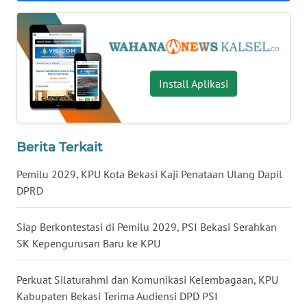
WN
NUSANTARA
WN
Install Aplikasi
JOGJA
WN
Berita Terkait
JATIM
Pemilu 2029, KPU Kota Bekasi Kaji Penataan Ulang Dapil
WN
DPRD
BALI
Siap Berkontestasi di Pemilu 2029, PSI Bekasi Serahkan
WN
SK Kepengurusan Baru ke KPU
KALBAR
Perkuat Silaturahmi dan Komunikasi Kelembagaan, KPU
WN
Kabupaten Bekasi Terima Audiensi DPD PSI
KALTENG