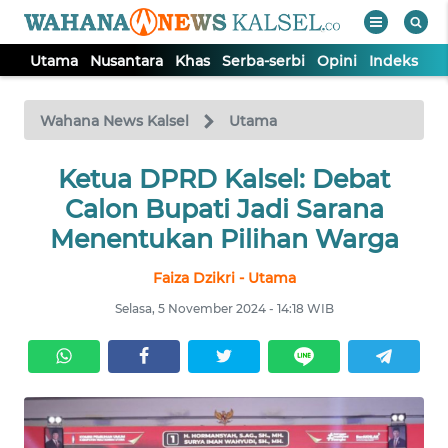
Utama
Nusantara
Khas
Serba-serbi
Opini
Indeks
WAHANA
Tutup
TV
Wahana News Kalsel
Utama
Ketua DPRD Kalsel: Debat
UTAMA
Calon Bupati Jadi Sarana
NUSANTARA
Menentukan Pilihan Warga
Faiza Dzikri - Utama
KHAS
Selasa, 5 November 2024 - 14:18 WIB
SERBA-
SERBI
OPINI