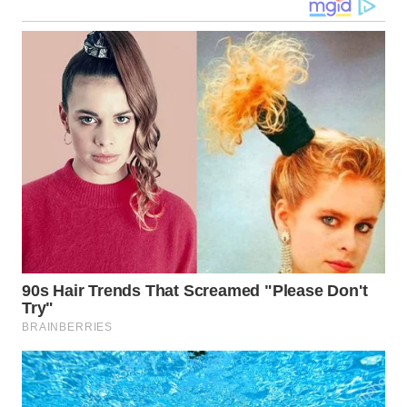
WN
MALUKU
WN
MALUT
WN
DAIRI
WN
DANAU
TOBA
WN
NIAS
WN