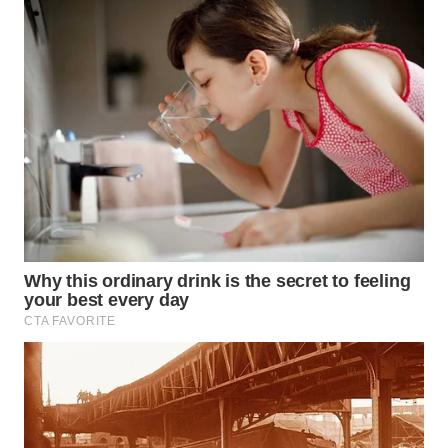
WN
SUMEDANG
WN
CIANJUR
WN
KEPULAUAN
SERIBU
WN
TANGERANG
WN
BINJAI
WN
CIREBON