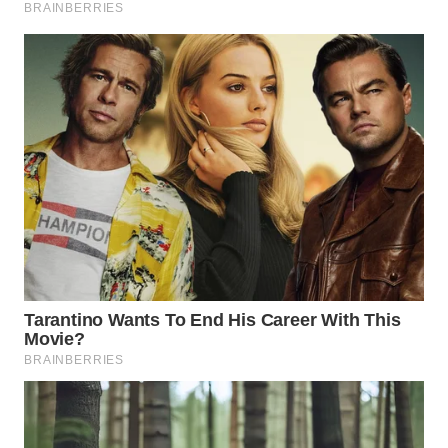
WN
NATUNA
WN
BINTAN
WN
MANDALIKA
WN
LIKUPANG
WN
LABUANBAJO
WN
BORNEO