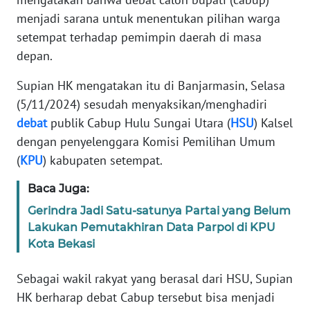
REDAKSI
menjadi sarana untuk menentukan pilihan warga
setempat terhadap pemimpin daerah di masa
KARIR
depan.
DISCLAIMER
Supian HK mengatakan itu di Banjarmasin, Selasa
(5/11/2024) sesudah menyaksikan/menghadiri
Wahana
debat
publik Cabup Hulu Sungai Utara (
HSU
) Kalsel
News
dengan penyelenggara Komisi Pemilihan Umum
Regional
(
KPU
) kabupaten setempat.
WN
Baca Juga:
SUMUT
Gerindra Jadi Satu-satunya Partai yang Belum
Lakukan Pemutakhiran Data Parpol di KPU
WN
Kota Bekasi
JAKARTA
Sebagai wakil rakyat yang berasal dari HSU, Supian
WN
HK berharap debat Cabup tersebut bisa menjadi
JABAR