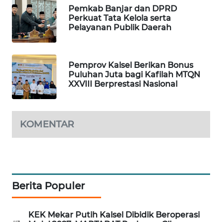
Pemkab Banjar dan DPRD
Perkuat Tata Kelola serta
SIBARAGAS
Pelayanan Publik Daerah
NEWS
METRO
Pemprov Kalsel Berikan Bonus
SIANTAR
Puluhan Juta bagi Kafilah MTQN
NEWS
XXVIII Berprestasi Nasional
METRO
MEDAN
KOMENTAR
NEWS
METRO
JAKARTA
NEWS
Berita Populer
KRT
NEWS
KEK Mekar Putih Kalsel Dibidik Beroperasi