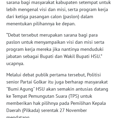
sarana bagi masyarakat kabupaten setempat untuk
lebih mengenal visi dan misi, serta program kerja
WN
BANTEN
dari ketiga pasangan calon (paslon) dalam
menentukan pilihannya ke depan.
WN
“Debat tersebut merupakan sarana bagi para
NTT
paslon untuk menyampaikan visi dan misi serta
program kerja mereka jika nantinya menduduki
WN
KEPRI
jabatan sebagai Bupati dan Wakil Bupati HSU.”
ucapnya.
WN
PAPUA
Melalui debat publik pertama tersebut, Politisi
senior Partai Golkar itu juga berharap masyarakat
WN
"Bumi Agung" HSU akan semakin antusias datang
PAPUA
ke Tempat Pemungutan Suara (TPS) untuk
BARAT
memberikan hak pilihnya pada Pemilihan Kepala
Daerah (Pilkada) serentak 27 November
WN
mendatang.