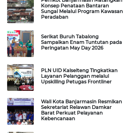
Pemkot Banjarmasin Matangkan
Konsep Penataan Bantaran
Sungai Melalui Program Kawasan
PORTAL
Peradaban
KONSUMEN
FORWAMKI
Serikat Buruh Tabalong
Sampaikan Enam Tuntutan pada
Peringatan May Day 2026
ALPERKLINAS
FORJASIDA
PLN UID Kalselteng Tingkatkan
Layanan Pelanggan melalui
TAMBANG
Upskilling Petugas Frontliner
NEWS
Wali Kota Banjarmasin Resmikan
SITUNGIR
Sekretariat Relawan Damkar
NEWS
Barat Perkuat Pelayanan
Kebencanaan
SIDIKALANG
NEWS