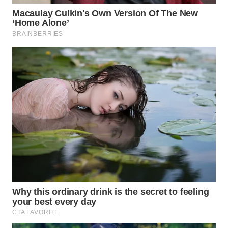
WAHANA
SPORT
WAHANA
UMKM
WAHANA
SELEB
WAHANA
PERSONA
WAHANA
OTOMOTIF
WAHANA
HEALTH