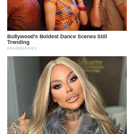
WN
TAPANULI
TENGAH
WN DELI
SERDANG
WN
TEBING
TINGGI
WN
PAKPAK
WN
KARAWANG
WN