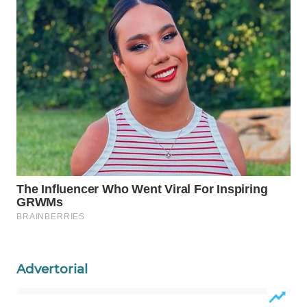
WAHANA
DESA
WISATA
LAPAK
WAHANA
Wahana
Network
KONSUMEN
LISTRIK
MASYARAKAT
KELISTRIKAN
Advertorial
WALINKI