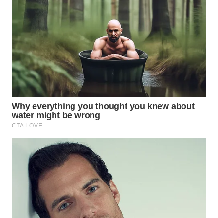
Wahana
Media
Group
WAHANA
NEWS
WAHANA
TANI
WAHANA
ADVOKAT
WAHANA
INFRASTRUKTUR
WAHANA
KONSUMEN