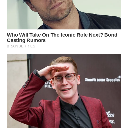
WAHANA
LISTRIK
WAHANA
TRAVEL
WAHANA
TV
WAHANANEWS
ID
WAHANANEWS
CO ID
WAHANANEWS
NET