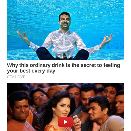
LANGKAT
WN
TAPANULI
SELATAN
WN
TANJUNG
LESUNG
WN
KARO
WN
SIMALUNGUN
WN
LABUHANBATU