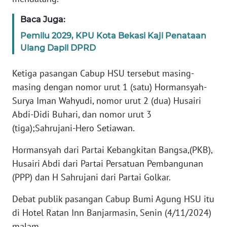
RIAU
Baca Juga:
WN
Pemilu 2029, KPU Kota Bekasi Kaji Penataan
SERAMBI
Ulang Dapil DPRD
WN
Ketiga pasangan Cabup HSU tersebut masing-
JAMBI
masing dengan nomor urut 1 (satu) Hormansyah-
Surya Iman Wahyudi, nomor urut 2 (dua) Husairi
WN
SULTRA
Abdi-Didi Buhari, dan nomor urut 3
(tiga);Sahrujani-Hero Setiawan.
WN
Hormansyah dari Partai Kebangkitan Bangsa,(PKB),
NTB
Husairi Abdi dari Partai Persatuan Pembangunan
(PPP) dan H Sahrujani dari Partai Golkar.
WN
SULTENG
Debat publik pasangan Cabup Bumi Agung HSU itu
di Hotel Ratan Inn Banjarmasin, Senin (4/11/2024)
WN
malam.
SULBAR