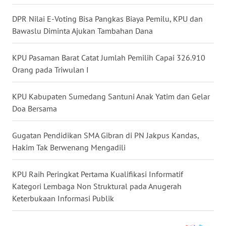
DPR Nilai E-Voting Bisa Pangkas Biaya Pemilu, KPU dan
WN
Bawaslu Diminta Ajukan Tambahan Dana
KALTARA
KPU Pasaman Barat Catat Jumlah Pemilih Capai 326.910
WN
KALSEL
Orang pada Triwulan I
WN
KPU Kabupaten Sumedang Santuni Anak Yatim dan Gelar
KALTIM
Doa Bersama
WN
Gugatan Pendidikan SMA Gibran di PN Jakpus Kandas,
SULSEL
Hakim Tak Berwenang Mengadili
WN
KPU Raih Peringkat Pertama Kualifikasi Informatif
GORONTALO
Kategori Lembaga Non Struktural pada Anugerah
Keterbukaan Informasi Publik
WN
SULUT