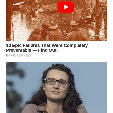
WN
INDRAMAYU
WN
KUNINGAN
WN
MAJALENGKA
WN
SUBANG
WN
SUKABUMI
WN
PURWAKARTA