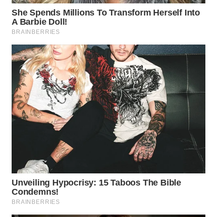
BEKASI
WN
BOGOR
WN
DEPOK
WN
TAPANULI
UTARA
WN
SAMOSIR
WN
PADANG
LAWAS