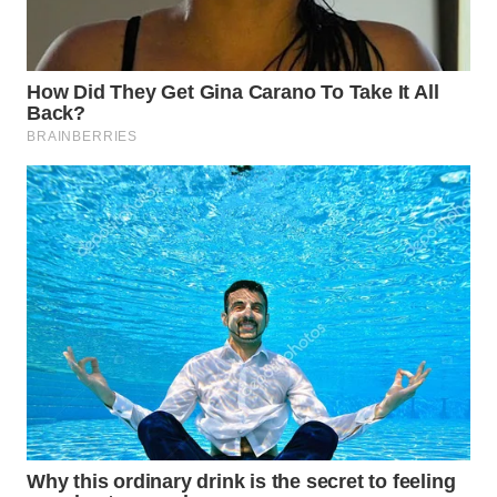
Wahana
Media
Group
WAHANA
NEWS
WAHANA
TANI
WAHANA
ADVOKAT
WAHANA
INFRASTRUKTUR
WAHANA
KONSUMEN