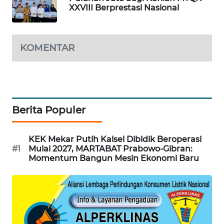
XXVIII Berprestasi Nasional
SIBARAGAS
NEWS
KOMENTAR
METRO
SIANTAR
NEWS
METRO
Berita Populer
MEDAN
NEWS
KEK Mekar Putih Kalsel Dibidik Beroperasi
#1
Mulai 2027, MARTABAT Prabowo-Gibran:
METRO
Momentum Bangun Mesin Ekonomi Baru
JAKARTA
NEWS
KRT
NEWS