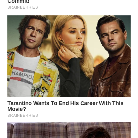
LANGKAT
WN
TAPANULI
SELATAN
WN
TANJUNG
LESUNG
WN
KARO
WN
SIMALUNGUN
WN
LABUHANBATU