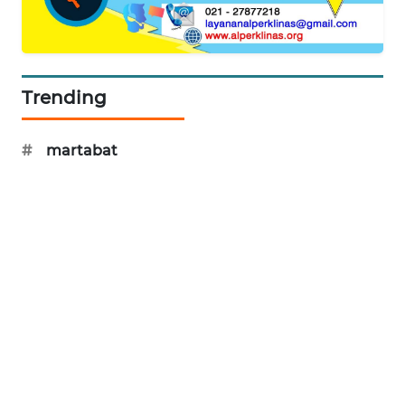
KARING
NEWS
Trending
JURNAL
MARITIM
#
martabat
HUMBANG
NEWS
GARONGGANG
NEWS
FISUELRI
ID
ENERGI
NEWS