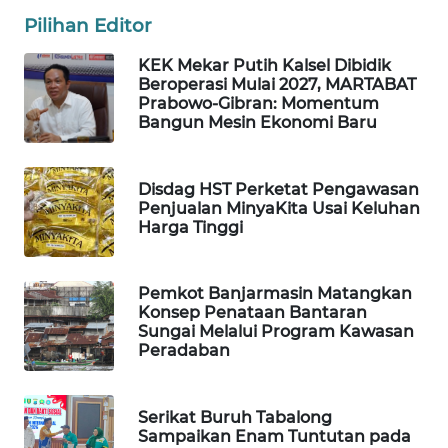
ID
Pilihan Editor
MAWAKA
KEK Mekar Putih Kalsel Dibidik
ID
Beroperasi Mulai 2027, MARTABAT
Prabowo-Gibran: Momentum
Bangun Mesin Ekonomi Baru
MARTABAT
NET
Disdag HST Perketat Pengawasan
PLN
Penjualan MinyaKita Usai Keluhan
WATCH
Harga Tinggi
MKLI
Pemkot Banjarmasin Matangkan
Konsep Penataan Bantaran
LPKKI
Sungai Melalui Program Kawasan
Peradaban
LKKI
Serikat Buruh Tabalong
KOPEKLIN
Sampaikan Enam Tuntutan pada