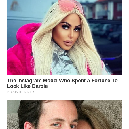
WN
PRIANGAN
TIMUR
WN
SEMARANG
WN
SOLO
WN
BOROBUDUR
WN
MADURA
WN
SURABAYA