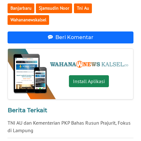
Banjarbaru
Sjamsudin Noor
Tni Au
WN
Wahananewskalsel
NUSANTARA
Beri Komentar
WN
JOGJA
WN
JATIM
Install Aplikasi
WN
BALI
WN
Berita Terkait
KALBAR
TNI AU dan Kementerian PKP Bahas Rusun Prajurit, Fokus
di Lampung
WN
KALTENG