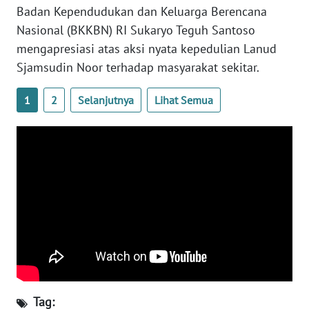
Badan Kependudukan dan Keluarga Berencana
Nasional (BKKBN) RI Sukaryo Teguh Santoso
WN
mengapresiasi atas aksi nyata kepedulian Lanud
BABEL
Sjamsudin Noor terhadap masyarakat sekitar.
WN
SUMBAR
1
2
Selanjutnya
Lihat Semua
WN
SUMSEL
WN
BENGKULU
WN
LAMPUNG
WN
Tag:
JATENG