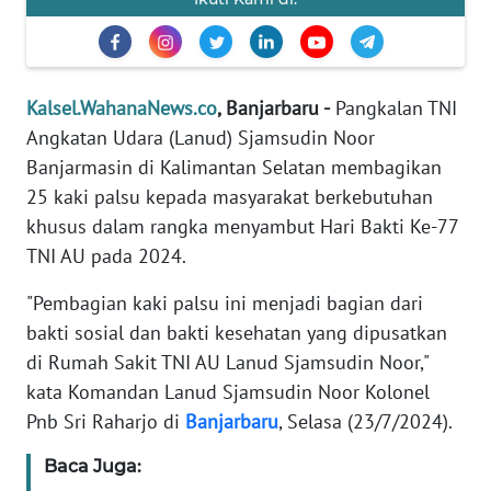
REDAKSI
KARIR
Kalsel.WahanaNews.co
, Banjarbaru -
Pangkalan TNI
DISCLAIMER
Angkatan Udara (Lanud) Sjamsudin Noor
Banjarmasin di Kalimantan Selatan membagikan
Wahana
25 kaki palsu kepada masyarakat berkebutuhan
News
khusus dalam rangka menyambut Hari Bakti Ke-77
Regional
TNI AU pada 2024.
WN
"Pembagian kaki palsu ini menjadi bagian dari
SUMUT
bakti sosial dan bakti kesehatan yang dipusatkan
di Rumah Sakit TNI AU Lanud Sjamsudin Noor,"
WN
kata Komandan Lanud Sjamsudin Noor Kolonel
JAKARTA
Pnb Sri Raharjo di
Banjarbaru
, Selasa (23/7/2024).
WN
Baca Juga:
JABAR