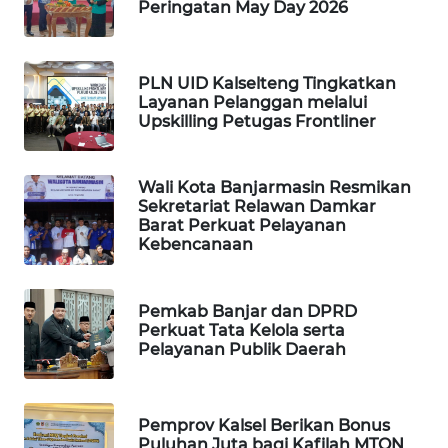
Peringatan May Day 2026
PORTAL
KONSUMEN
PLN UID Kalselteng Tingkatkan
Layanan Pelanggan melalui
FORWAMKI
Upskilling Petugas Frontliner
ALPERKLINAS
Wali Kota Banjarmasin Resmikan
Sekretariat Relawan Damkar
FORJASIDA
Barat Perkuat Pelayanan
Kebencanaan
TAMBANG
NEWS
Pemkab Banjar dan DPRD
Perkuat Tata Kelola serta
SITUNGIR
Pelayanan Publik Daerah
NEWS
SIDIKALANG
Pemprov Kalsel Berikan Bonus
NEWS
Puluhan Juta bagi Kafilah MTQN