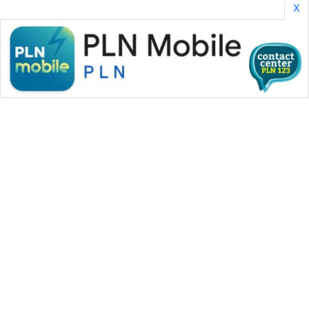
X
WAHANA MEDIA GROUP
|
|
|
WAHANA NEWS co
WAHANA TANI
WAHANA ADVOKAT
|
|
WAHANA INFRASTRUKTUR
WAHANA KONSUMEN
|
|
|
WAHANA LISTRIK
WAHANA TRAVEL
WAHANA TV