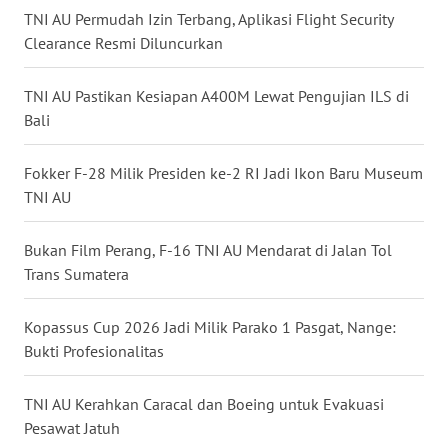
TNI AU Permudah Izin Terbang, Aplikasi Flight Security
WN
Clearance Resmi Diluncurkan
KALTARA
TNI AU Pastikan Kesiapan A400M Lewat Pengujian ILS di
WN
Bali
KALSEL
Fokker F-28 Milik Presiden ke-2 RI Jadi Ikon Baru Museum
WN
TNI AU
KALTIM
Bukan Film Perang, F-16 TNI AU Mendarat di Jalan Tol
WN
Trans Sumatera
SULSEL
Kopassus Cup 2026 Jadi Milik Parako 1 Pasgat, Nange:
WN
Bukti Profesionalitas
GORONTALO
TNI AU Kerahkan Caracal dan Boeing untuk Evakuasi
WN
Pesawat Jatuh
SULUT