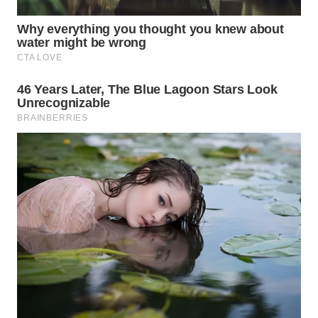
WN
SUMEDANG
WN
CIANJUR
WN
KEPULAUAN
SERIBU
WN
TANGERANG
WN
BINJAI
WN
CIREBON