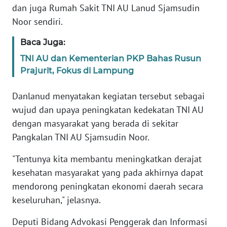
RIAU
dan juga Rumah Sakit TNI AU Lanud Sjamsudin
Noor sendiri.
WN
SERAMBI
Baca Juga:
TNI AU dan Kementerian PKP Bahas Rusun
WN
Prajurit, Fokus di Lampung
JAMBI
Danlanud menyatakan kegiatan tersebut sebagai
WN
wujud dan upaya peningkatan kedekatan TNI AU
SULTRA
dengan masyarakat yang berada di sekitar
Pangkalan TNI AU Sjamsudin Noor.
WN
NTB
"Tentunya kita membantu meningkatkan derajat
kesehatan masyarakat yang pada akhirnya dapat
WN
mendorong peningkatan ekonomi daerah secara
SULTENG
keseluruhan," jelasnya.
WN
Deputi Bidang Advokasi Penggerak dan Informasi
SULBAR