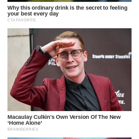
WN
INDRAMAYU
WN
KUNINGAN
WN
MAJALENGKA
WN
SUBANG
WN
SUKABUMI
WN
PURWAKARTA