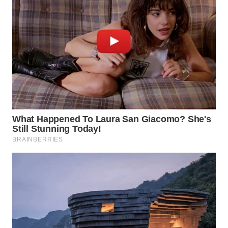
WN
TAPANULI
TENGAH
WN DELI
SERDANG
WN
TEBING
TINGGI
WN
PAKPAK
WN
KARAWANG
WN