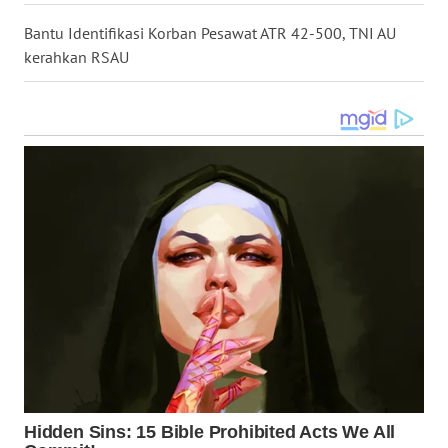
Bantu Identifikasi Korban Pesawat ATR 42-500, TNI AU
WN
kerahkan RSAU
MALUKU
WN
MALUT
WN
DAIRI
WN
DANAU
TOBA
WN
NIAS
WN