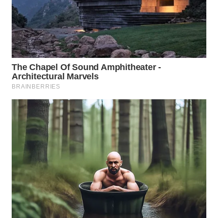
BEKASI
WN
BOGOR
WN
DEPOK
WN
TAPANULI
UTARA
WN
SAMOSIR
WN
PADANG
LAWAS