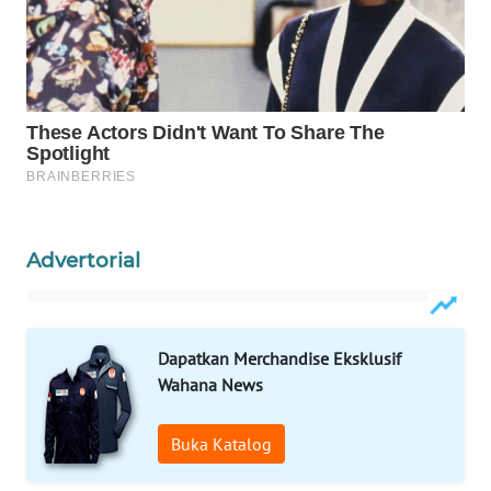
WAHANA
DESA
WISATA
LAPAK
WAHANA
Wahana
Network
Advertorial
KONSUMEN
LISTRIK
Dapatkan Merchandise Eksklusif
Wahana News
MASYARAKAT
KELISTRIKAN
Buka Katalog
WALINKI