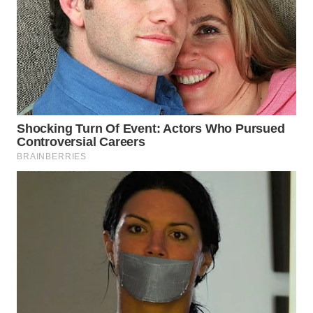
WN
NATUNA
WN
BINTAN
WN
MANDALIKA
WN
LIKUPANG
WN
LABUANBAJO
WN
BORNEO