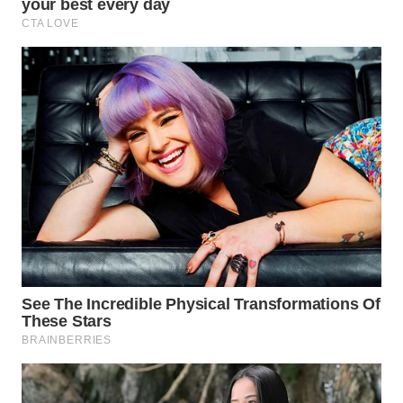
WAHANA
LISTRIK
WAHANA
TRAVEL
WAHANA
TV
WAHANANEWS
ID
WAHANANEWS
CO ID
WAHANANEWS
NET