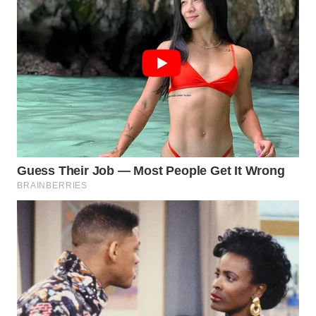
WAHANA
SPORT
WAHANA
UMKM
WAHANA
SELEB
WAHANA
PERSONA
WAHANA
OTOMOTIF
WAHANA
HEALTH