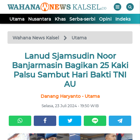
Utama
Nusantara
Khas
Serba-serbi
Opini
Indeks
WAHANA
Tutup
TV
Wahana News Kalsel
Utama
Lanud Sjamsudin Noor
UTAMA
Banjarmasin Bagikan 25 Kaki
NUSANTARA
Palsu Sambut Hari Bakti TNI
AU
KHAS
Danang Haryanto - Utama
Selasa, 23 Juli 2024 - 19:50 WIB
SERBA-
SERBI
OPINI