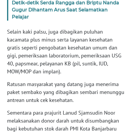
Detik-detik Serda Rangga dan Briptu Nanda
Gugur Dihantam Arus Saat Selamatkan
WN
BANTEN
Pelajar
Selain kaki palsu, juga dibagikan puluhan
WN
NTT
kacamata plus minus serta layanan kesehatan
gratis seperti pengobatan kesehatan umum dan
WN
gigi, pemeriksaan laboratorium, pemeriksaan USG
KEPRI
40, papsmear, pelayanan KB (pil, suntik, IUD,
MOW/MOP dan implan).
WN
PAPUA
Ratusan masyarakat yang datang juga menerima
paket sembako yang dibagikan sembari menunggu
WN
antrean untuk cek kesehatan.
PAPUA
BARAT
Sementara para prajurit Lanud Sjamsudin Noor
melaksanakan donor darah untuk disumbangkan
WN
bagi kebutuhan stok darah PMI Kota Banjarbaru