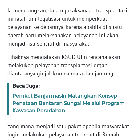
Ia menerangkan, dalam pelaksanaan transplantasi
WN
BANTEN
ini ialah tim legalisasi untuk memperkuat
pelayanan ke depannya, karena apabila di suatu
WN
daerah baru melaksanakan pelayanan ini akan
NTT
menjadi isu sensitif di masyarakat.
Pihaknya mengatakan RSUD Ulin rencana akan
WN
KEPRI
melakukan pelayanan transplantasi organ
diantaranya ginjal, kornea mata dan jantung.
WN
PAPUA
Baca Juga:
Pemkot Banjarmasin Matangkan Konsep
WN
Penataan Bantaran Sungai Melalui Program
PAPUA
Kawasan Peradaban
BARAT
Yang mana menjadi satu paket apabila masyarakat
WN
ingin melakukan pelayanan tersebut di Rumah