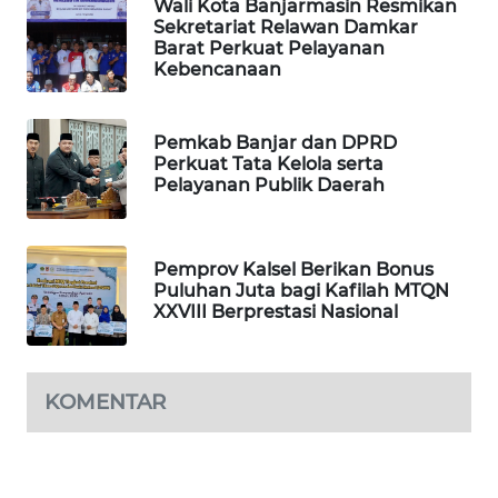
Wali Kota Banjarmasin Resmikan
Sekretariat Relawan Damkar
PORTAL
Barat Perkuat Pelayanan
KONSUMEN
Kebencanaan
FORWAMKI
Pemkab Banjar dan DPRD
Perkuat Tata Kelola serta
Pelayanan Publik Daerah
ALPERKLINAS
FORJASIDA
Pemprov Kalsel Berikan Bonus
Puluhan Juta bagi Kafilah MTQN
TAMBANG
XXVIII Berprestasi Nasional
NEWS
SITUNGIR
KOMENTAR
NEWS
SIDIKALANG
NEWS