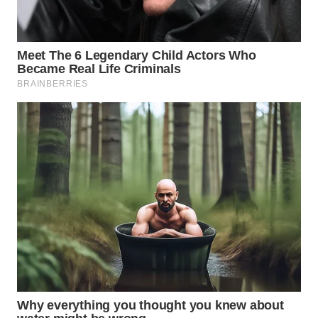
BEKASI
WN
BOGOR
WN
DEPOK
WN
TAPANULI
UTARA
WN
SAMOSIR
WN
PADANG
LAWAS