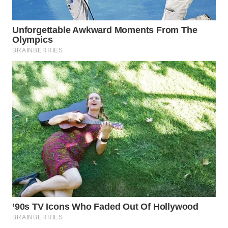
WAHANA
SPORT
WAHANA
UMKM
WAHANA
SELEB
WAHANA
PERSONA
WAHANA
OTOMOTIF
WAHANA
HEALTH