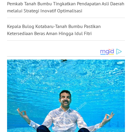
Pemkab Tanah Bumbu Tingkatkan Pendapatan Asli Daerah
melalui Strategi Inovatif Optimalisasi
WN
KALTARA
Kepala Bulog Kotabaru-Tanah Bumbu Pastikan
Ketersediaan Beras Aman Hingga Idul Fitri
WN
KALSEL
WN
KALTIM
WN
SULSEL
WN
GORONTALO
WN
SULUT