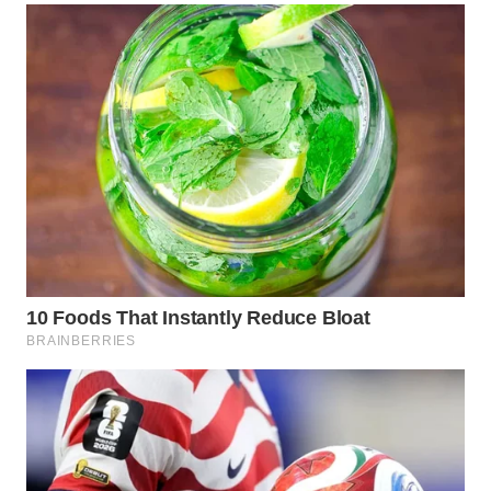
LANGKAT
WN
TAPANULI
SELATAN
WN
TANJUNG
LESUNG
WN
KARO
WN
SIMALUNGUN
WN
LABUHANBATU