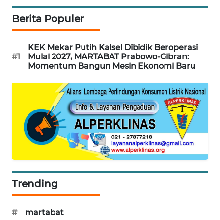
Berita Populer
SIBARAGAS
NEWS
KEK Mekar Putih Kalsel Dibidik Beroperasi
#1
Mulai 2027, MARTABAT Prabowo-Gibran:
METRO
Momentum Bangun Mesin Ekonomi Baru
SIANTAR
NEWS
METRO
MEDAN
NEWS
METRO
JAKARTA
NEWS
Trending
KRT
NEWS
#
martabat