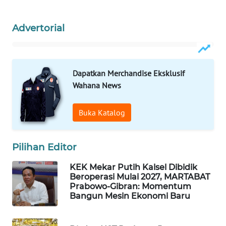
WAHANA
Advertorial
DESA
WISATA
LAPAK
Dapatkan Merchandise Eksklusif
WAHANA
Wahana News
Wahana
Buka Katalog
Network
KONSUMEN
Pilihan Editor
LISTRIK
KEK Mekar Putih Kalsel Dibidik
Beroperasi Mulai 2027, MARTABAT
MASYARAKAT
Prabowo-Gibran: Momentum
KELISTRIKAN
Bangun Mesin Ekonomi Baru
WALINKI