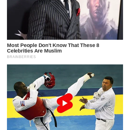
WAHANA
LISTRIK
WAHANA
TRAVEL
WAHANA
TV
WAHANANEWS
ID
WAHANANEWS
CO ID
WAHANANEWS
NET