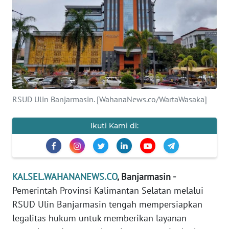
Informasi
INDEKS
BERITA
KONTAK
KAMI
RSUD Ulin Banjarmasin. [WahanaNews.co/WartaWasaka]
INFO
IKLAN
Ikuti Kami di:
TENTANG
KAMI
KALSEL.WAHANANEWS.CO
, Banjarmasin -
PEDOMAN
Pemerintah Provinsi Kalimantan Selatan melalui
MEDIA
RSUD Ulin Banjarmasin tengah mempersiapkan
SIBER
legalitas hukum untuk memberikan layanan