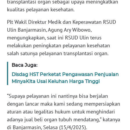
transplantasi organ sebagai upaya meningkatkan
REDAKSI
kualitas pelayanan kesehatan.
KARIR
Plt Wakil Direktur Medik dan Keperawatan RSUD
Ulin Banjarmasin, Agung Ary Wibowo,
DISCLAIMER
mengungkapkan, saat ini RSUD Ulin terus
melakukan peningkatan pelayanan kesehatan
Wahana
salah satunya pelayanan transplantasi organ.
News
Regional
Baca Juga:
Disdag HST Perketat Pengawasan Penjualan
WN
MinyaKita Usai Keluhan Harga Tinggi
SUMUT
“Supaya pelayanan ini nantinya bisa berjalan
WN
dengan lancar maka kami sedang mempersiapkan
JAKARTA
aturan atau legalitas hukum untuk menghindari
adanya jual beli organ tubuh mendatang,” katanya
WN
JABAR
di Banjarmasin, Selasa (15/4/2025).