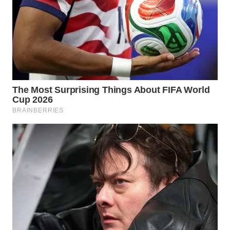
WN
TAPANULI
TENGAH
WN DELI
SERDANG
WN
TEBING
TINGGI
WN
PAKPAK
WN
KARAWANG
WN