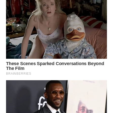
Wahana
Media
Group
WAHANA
NEWS
WAHANA
TANI
WAHANA
ADVOKAT
WAHANA
INFRASTRUKTUR
WAHANA
KONSUMEN