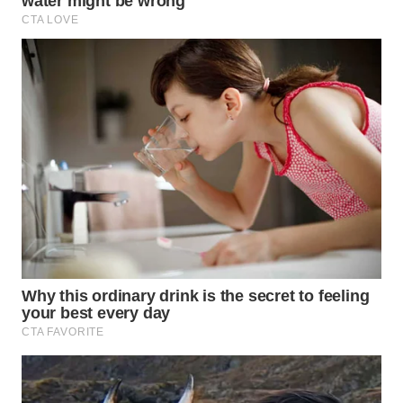
WN
SUMEDANG
WN
CIANJUR
WN
KEPULAUAN
SERIBU
WN
TANGERANG
WN
BINJAI
WN
CIREBON