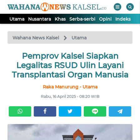
Utama
Nusantara
Khas
Serba-serbi
Opini
Indeks
WAHANA
Tutup
TV
Wahana News Kalsel
Utama
Pemprov Kalsel Siapkan
UTAMA
Legalitas RSUD Ulin Layani
NUSANTARA
Transplantasi Organ Manusia
Raka Manurung - Utama
KHAS
Rabu, 16 April 2025 - 08:20 WIB
SERBA-
SERBI
OPINI