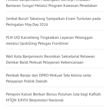
Bantaran Sungai Melalui Program Kawasan Peradaban
WN
NUSANTARA
Serikat Buruh Tabalong Sampaikan Enam Tuntutan pada
Peringatan May Day 2026
WN
JOGJA
PLN UID Kalselteng Tingkatkan Layanan Pelanggan
melalui Upskilling Petugas Frontliner
WN
JATIM
Wali Kota Banjarmasin Resmikan Sekretariat Relawan
Damkar Barat Perkuat Pelayanan Kebencanaan
WN
BALI
Pemkab Banjar dan DPRD Perkuat Tata Kelola serta
Pelayanan Publik Daerah
WN
KALBAR
Pemprov Kalsel Berikan Bonus Puluhan Juta bagi Kafilah
MTQN XXVIII Berprestasi Nasional
WN
KALTENG