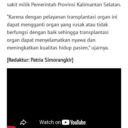
RIAU
sakit milik Pemerintah Provinsi Kalimantan Selatan.
WN
“Karena dengan pelayanan transplantasi organ ini
SERAMBI
dapat mengganti organ yang rusak atau tidak
berfungsi dengan baik sehingga transplantasi
WN
organ dapat menyelamatkan nyawa dan
JAMBI
meningkatkan kualitas hidup pasien,” ujarnya.
WN
[Redaktur: Patria Simorangkir]
SULTRA
WN
NTB
WN
SULTENG
WN
SULBAR