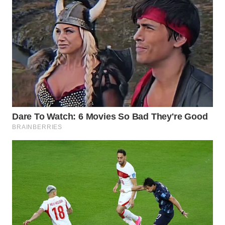
WN
INDRAMAYU
WN
KUNINGAN
WN
MAJALENGKA
WN
SUBANG
WN
SUKABUMI
WN
PURWAKARTA