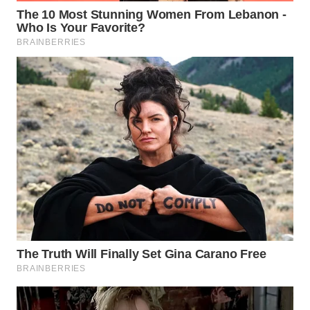
WN
NATUNA
WN
BINTAN
WN
MANDALIKA
WN
LIKUPANG
WN
LABUANBAJO
WN
BORNEO