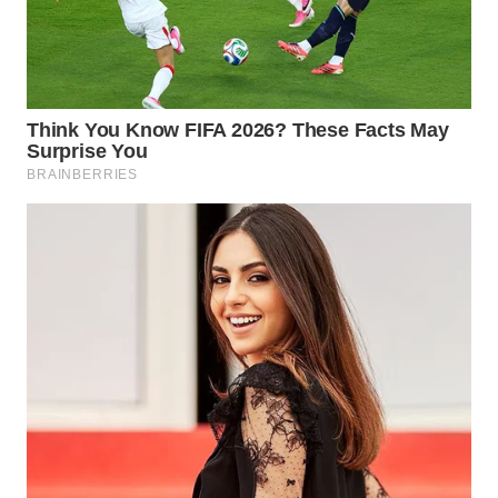
WN
PRIANGAN
TIMUR
WN
SEMARANG
WN
SOLO
WN
BOROBUDUR
WN
MADURA
WN
SURABAYA