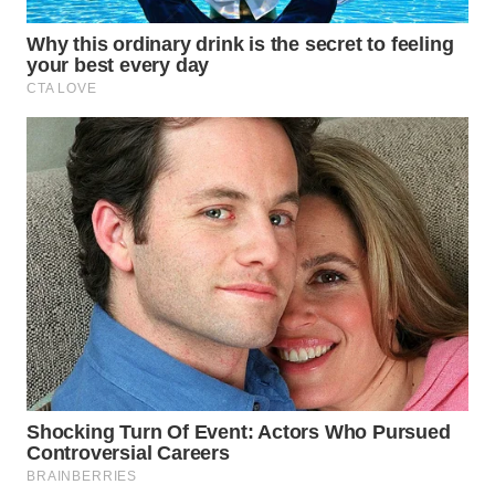
WN
MALUKU
WN
MALUT
WN
DAIRI
WN
DANAU
TOBA
WN
NIAS
WN