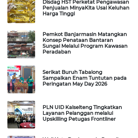
ID
Disdag HST Perketat Pengawasan
Penjualan MinyaKita Usai Keluhan
Harga Tinggi
MAWAKA
ID
Pemkot Banjarmasin Matangkan
MARTABAT
Konsep Penataan Bantaran
Sungai Melalui Program Kawasan
NET
Peradaban
PLN
WATCH
Serikat Buruh Tabalong
Sampaikan Enam Tuntutan pada
Peringatan May Day 2026
MKLI
LPKKI
PLN UID Kalselteng Tingkatkan
Layanan Pelanggan melalui
LKKI
Upskilling Petugas Frontliner
KOPEKLIN