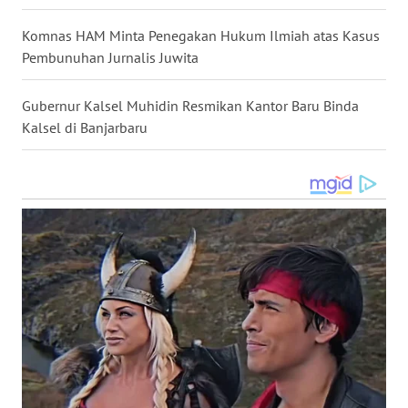
WN
Komnas HAM Minta Penegakan Hukum Ilmiah atas Kasus
MALUKU
Pembunuhan Jurnalis Juwita
WN
Gubernur Kalsel Muhidin Resmikan Kantor Baru Binda
MALUT
Kalsel di Banjarbaru
WN
DAIRI
WN
DANAU
TOBA
WN
NIAS
WN