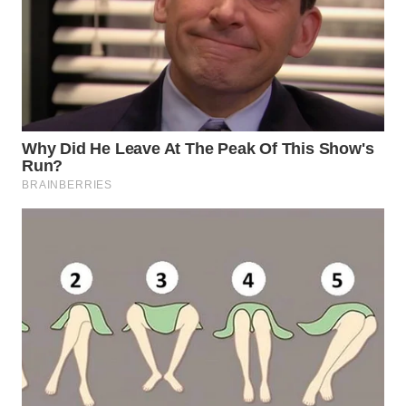
WAHANA
SPORT
WAHANA
UMKM
WAHANA
SELEB
WAHANA
PERSONA
WAHANA
OTOMOTIF
WAHANA
HEALTH