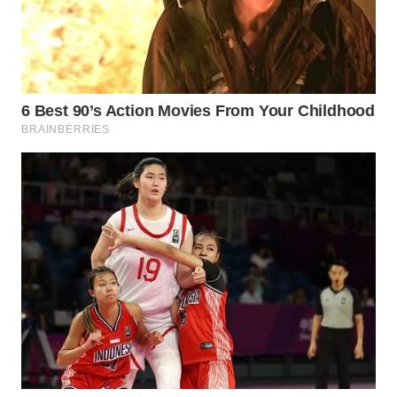
WN
NATUNA
WN
BINTAN
WN
MANDALIKA
WN
LIKUPANG
WN
LABUANBAJO
WN
BORNEO