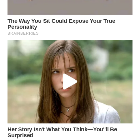
WAHANA
DESA
WISATA
LAPAK
WAHANA
Wahana
Network
KONSUMEN
LISTRIK
MASYARAKAT
KELISTRIKAN
WALINKI