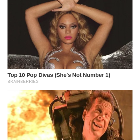
WN
PRIANGAN
TIMUR
WN
SEMARANG
WN
SOLO
WN
BOROBUDUR
WN
MADURA
WN
SURABAYA