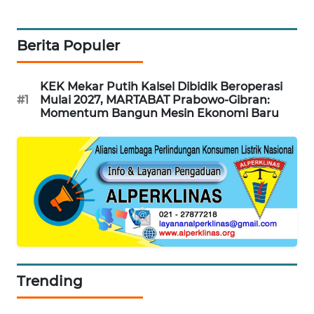
KARING
NEWS
Berita Populer
JURNAL
KEK Mekar Putih Kalsel Dibidik Beroperasi
MARITIM
#1
Mulai 2027, MARTABAT Prabowo-Gibran:
Momentum Bangun Mesin Ekonomi Baru
HUMBANG
NEWS
GARONGGANG
NEWS
FISUELRI
ID
Trending
ENERGI
NEWS