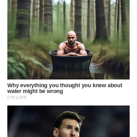
WN
TAPANULI
TENGAH
WN DELI
SERDANG
WN
TEBING
TINGGI
WN
PAKPAK
WN
KARAWANG
WN