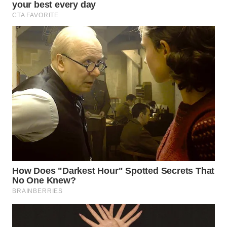
WN
INDRAMAYU
WN
KUNINGAN
WN
MAJALENGKA
WN
SUBANG
WN
SUKABUMI
WN
PURWAKARTA