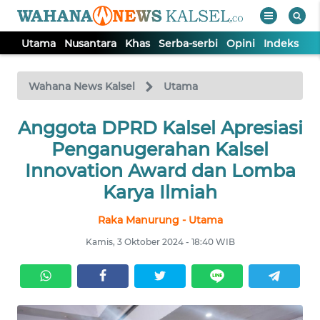
Utama
Nusantara
Khas
Serba-serbi
Opini
Indeks
WAHANA
Tutup
TV
Wahana News Kalsel
Utama
Anggota DPRD Kalsel Apresiasi
UTAMA
Penganugerahan Kalsel
NUSANTARA
Innovation Award dan Lomba
Karya Ilmiah
KHAS
Raka Manurung - Utama
Kamis, 3 Oktober 2024 - 18:40 WIB
SERBA-
SERBI
OPINI