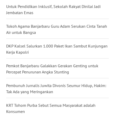
Untuk Pendidikan Inklusif, Sekolah Rakyat Dinilai Jadi
WN
Jembatan Emas
KALTARA
Tokoh Agama Banjarbaru Guru Adam Serukan Cinta Tanah
WN
Air untuk Bangsa
KALSEL
DKP Kalsel Salurkan 1.000 Paket Ikan Sambut Kunjungan
WN
Kerja Kapolri
KALTIM
Pemkot Banjarbaru Galakkan Gerakan Genting untuk
WN
Percepat Penurunan Angka Stunting
SULSEL
Pembunuh Jurnalis Juwita Divonis Seumur Hidup, Hakim:
WN
Tak Ada yang Meringankan
GORONTALO
KRT Tohom Purba Sebut Semua Masyarakat adalah
WN
SULUT
Konsumen