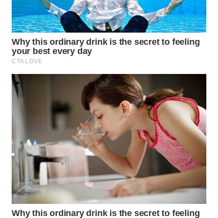
WN
SUMEDANG
WN
CIANJUR
WN
KEPULAUAN
SERIBU
WN
TANGERANG
WN
BINJAI
WN
CIREBON