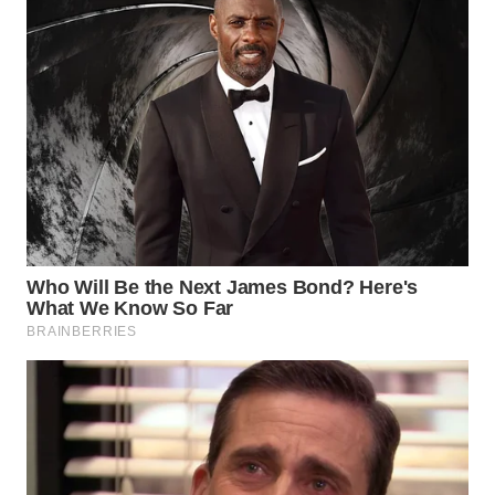
WAHANA
LISTRIK
WAHANA
TRAVEL
WAHANA
TV
WAHANANEWS
ID
WAHANANEWS
CO ID
WAHANANEWS
NET