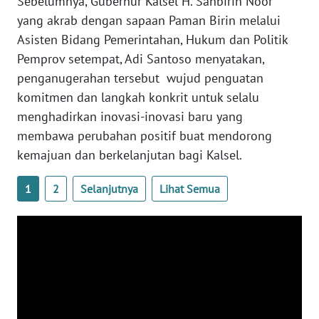
Sebelumnya, Gubernur Kalsel H. Sahbirin Noor
yang akrab dengan sapaan Paman Birin melalui
WN
Asisten Bidang Pemerintahan, Hukum dan Politik
BABEL
Pemprov setempat, Adi Santoso menyatakan,
penganugerahan tersebut wujud penguatan
WN
komitmen dan langkah konkrit untuk selalu
SUMBAR
menghadirkan inovasi-inovasi baru yang
membawa perubahan positif buat mendorong
WN
kemajuan dan berkelanjutan bagi Kalsel.
SUMSEL
1
2
Selanjutnya
Lihat Semua
WN
BENGKULU
WN
LAMPUNG
WN
JATENG