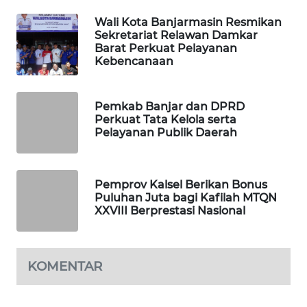
Wali Kota Banjarmasin Resmikan
SIBARAGAS
Sekretariat Relawan Damkar
NEWS
Barat Perkuat Pelayanan
Kebencanaan
METRO
SIANTAR
Pemkab Banjar dan DPRD
NEWS
Perkuat Tata Kelola serta
Pelayanan Publik Daerah
METRO
MEDAN
NEWS
Pemprov Kalsel Berikan Bonus
Puluhan Juta bagi Kafilah MTQN
XXVIII Berprestasi Nasional
METRO
JAKARTA
NEWS
KOMENTAR
KRT
NEWS