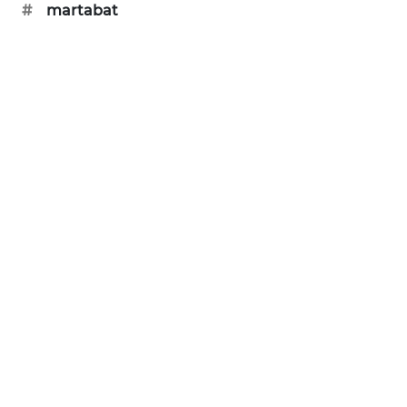
#
martabat
CILEUNGSI
NEWS
BERKAT
NEWS
BERAMPU
NEWS
ANUGERAH
NEWS
AKHLAK
ID
PERAPKI
NEWS