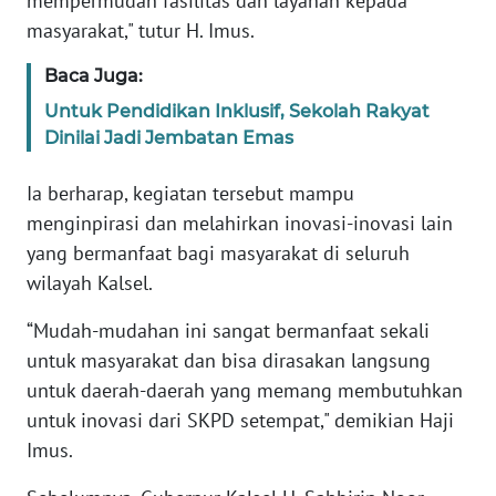
mempermudah fasilitas dan layanan kepada
RIAU
masyarakat," tutur H. Imus.
WN
Baca Juga:
SERAMBI
Untuk Pendidikan Inklusif, Sekolah Rakyat
Dinilai Jadi Jembatan Emas
WN
JAMBI
Ia berharap, kegiatan tersebut mampu
menginpirasi dan melahirkan inovasi-inovasi lain
WN
SULTRA
yang bermanfaat bagi masyarakat di seluruh
wilayah Kalsel.
WN
“Mudah-mudahan ini sangat bermanfaat sekali
NTB
untuk masyarakat dan bisa dirasakan langsung
WN
untuk daerah-daerah yang memang membutuhkan
SULTENG
untuk inovasi dari SKPD setempat," demikian Haji
Imus.
WN
SULBAR