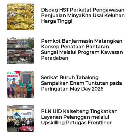
Disdag HST Perketat Pengawasan
PORTAL
Penjualan MinyaKita Usai Keluhan
KONSUMEN
Harga Tinggi
FORWAMKI
Pemkot Banjarmasin Matangkan
Konsep Penataan Bantaran
ALPERKLINAS
Sungai Melalui Program Kawasan
Peradaban
FORJASIDA
Serikat Buruh Tabalong
TAMBANG
Sampaikan Enam Tuntutan pada
NEWS
Peringatan May Day 2026
SITUNGIR
NEWS
PLN UID Kalselteng Tingkatkan
Layanan Pelanggan melalui
Upskilling Petugas Frontliner
SIDIKALANG
NEWS