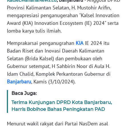
REDAKSI
Provinsi Kalimantan Selatan, H. Mustohir Arifin,
mengapresiasi penganugerahan "Kalsel Innovation
KARIR
Award (KIA) Innovation Ecosystem (IE) 2024" serta
lomba karya tulis ilmiah.
DISCLAIMER
Memprakarsai penganugrahan
KIA
IE 2024 itu
Wahana
Badan Riset dan Inovasi Daerah Kalimantan
News
Selatan (Brida Kalsel) dan pembukaan oleh
Regional
Gubernur setempat, H Sahbirin Noor di Aula H.
Idam Chalid, Komplek Perkantoran Gubernur di
WN
Banjarbaru
, Kamis (3/10/2024).
SUMUT
Baca Juga:
WN
JAKARTA
Terima Kunjungan DPRD Kota Banjarbaru,
Harris Bobihoe Bahas Peningkatan PAD
WN
Menurut wakil rakyat dari Partai NasDem asal
JABAR