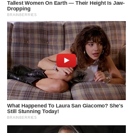
Wahana
Media
Group
WAHANA
NEWS
WAHANA
TANI
WAHANA
ADVOKAT
WAHANA
INFRASTRUKTUR
WAHANA
KONSUMEN