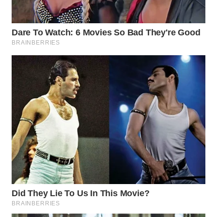
LANGKAT
WN
TAPANULI
SELATAN
WN
TANJUNG
LESUNG
WN
KARO
WN
SIMALUNGUN
WN
LABUHANBATU