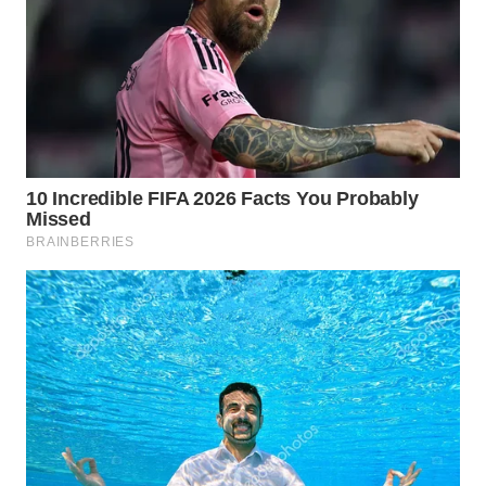
BEKASI
WN
BOGOR
WN
DEPOK
WN
TAPANULI
UTARA
WN
SAMOSIR
WN
PADANG
LAWAS