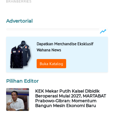
ID
MAWAKA
ID
Advertorial
MARTABAT
NET
Dapatkan Merchandise Eksklusif
Wahana News
PLN
WATCH
Buka Katalog
MKLI
Pilihan Editor
LPKKI
KEK Mekar Putih Kalsel Dibidik
Beroperasi Mulai 2027, MARTABAT
LKKI
Prabowo-Gibran: Momentum
Bangun Mesin Ekonomi Baru
KOPEKLIN