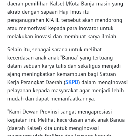
daerah pemilihan Kalsel I/Kota Banjarmasin yang
akrab dengan sapaan Haji Imus itu
WN
BANTEN
penganugrahan KIA IE tersebut akan mendorong
atau memotivasi kepada para inovator untuk
WN
melakukan inovasi dan membuat karya ilmiah.
NTT
Selain itu, sebagai sarana untuk melihat
WN
kecerdasan anak-anak "Banua" yang tertuang
KEPRI
dalam sebuah karya tulis dan sekaligus menjadi
ajang meningkatkan kemampuan bagi Satuan
WN
Kerja Perangkat Daerah (
SKPD
) dalam menginovasi
PAPUA
pelayanan kepada masyarakat agar menjadi lebih
mudah dan dapat memanfaatkannya.
WN
PAPUA
“Kami Dewan Provinsi sangat mengapresiasi
BARAT
kegiatan ini. Melihat kecerdasan anak-anak Banua
(daerah Kalsel) kita untuk menginovasi
WN