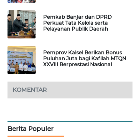
PORTAL
Pemkab Banjar dan DPRD
KONSUMEN
Perkuat Tata Kelola serta
Pelayanan Publik Daerah
FORWAMKI
ALPERKLINAS
Pemprov Kalsel Berikan Bonus
Puluhan Juta bagi Kafilah MTQN
XXVIII Berprestasi Nasional
FORJASIDA
TAMBANG
KOMENTAR
NEWS
SITUNGIR
NEWS
Berita Populer
SIDIKALANG
NEWS