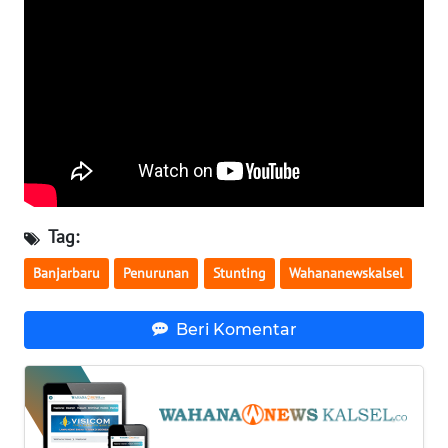
WN
BABEL
WN
SUMBAR
WN
SUMSEL
Tag:
WN
Banjarbaru
Penurunan
Stunting
Wahananewskalsel
BENGKULU
Beri Komentar
WN
LAMPUNG
WN
JATENG