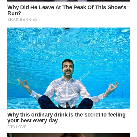
WN
PRIANGAN
TIMUR
WN
SEMARANG
WN
SOLO
WN
BOROBUDUR
WN
MADURA
WN
SURABAYA