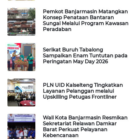
ID
Pemkot Banjarmasin Matangkan
MAWAKA
Konsep Penataan Bantaran
Sungai Melalui Program Kawasan
ID
Peradaban
MARTABAT
NET
Serikat Buruh Tabalong
Sampaikan Enam Tuntutan pada
Peringatan May Day 2026
PLN
WATCH
PLN UID Kalselteng Tingkatkan
MKLI
Layanan Pelanggan melalui
Upskilling Petugas Frontliner
LPKKI
Wali Kota Banjarmasin Resmikan
LKKI
Sekretariat Relawan Damkar
Barat Perkuat Pelayanan
KOPEKLIN
Kebencanaan