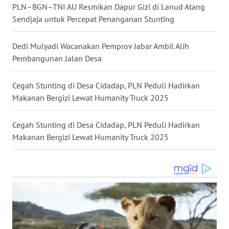
PLN–BGN–TNI AU Resmikan Dapur Gizi di Lanud Atang
Sendjaja untuk Percepat Penanganan Stunting
WN
KALTARA
Dedi Mulyadi Wacanakan Pemprov Jabar Ambil Alih
Pembangunan Jalan Desa
WN
KALSEL
Cegah Stunting di Desa Cidadap, PLN Peduli Hadirkan
WN
Makanan Bergizi Lewat Humanity Truck 2025
KALTIM
Cegah Stunting di Desa Cidadap, PLN Peduli Hadirkan
WN
Makanan Bergizi Lewat Humanity Truck 2025
SULSEL
WN
GORONTALO
WN
SULUT