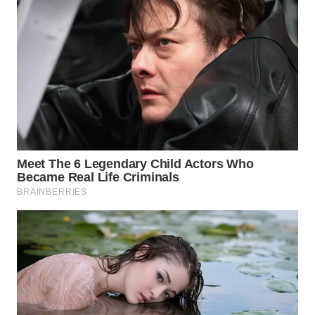
BEKASI
WN
BOGOR
WN
DEPOK
WN
TAPANULI
UTARA
WN
SAMOSIR
WN
PADANG
LAWAS