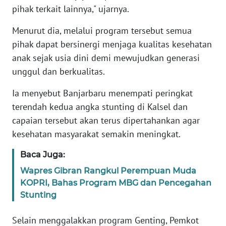
pihak terkait lainnya," ujarnya.
WN
BANTEN
Menurut dia, melalui program tersebut semua
pihak dapat bersinergi menjaga kualitas kesehatan
WN
anak sejak usia dini demi mewujudkan generasi
NTT
unggul dan berkualitas.
Ia menyebut Banjarbaru menempati peringkat
WN
KEPRI
terendah kedua angka stunting di Kalsel dan
capaian tersebut akan terus dipertahankan agar
WN
kesehatan masyarakat semakin meningkat.
PAPUA
Baca Juga:
WN
Wapres Gibran Rangkul Perempuan Muda
PAPUA
KOPRI, Bahas Program MBG dan Pencegahan
BARAT
Stunting
WN
Selain menggalakkan program Genting, Pemkot