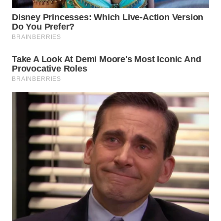
WN
INDRAMAYU
WN
KUNINGAN
WN
MAJALENGKA
WN
SUBANG
WN
SUKABUMI
WN
PURWAKARTA