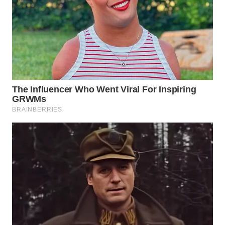
Wahana
Media
Group
WAHANA
NEWS
WAHANA
TANI
WAHANA
ADVOKAT
WAHANA
INFRASTRUKTUR
WAHANA
KONSUMEN