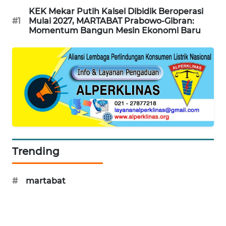
KEK Mekar Putih Kalsel Dibidik Beroperasi
#1
Mulai 2027, MARTABAT Prabowo-Gibran:
SIBARAGAS
Momentum Bangun Mesin Ekonomi Baru
NEWS
METRO
SIANTAR
NEWS
METRO
MEDAN
NEWS
Trending
METRO
JAKARTA
NEWS
#
martabat
KRT
NEWS