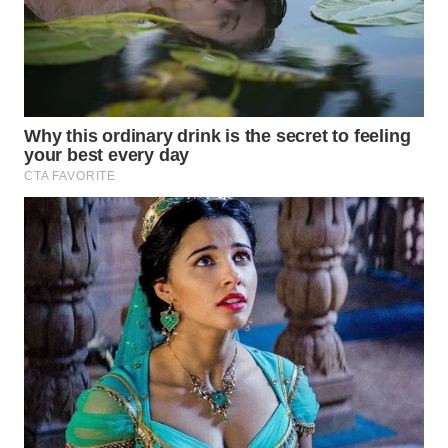
WN
SUMEDANG
WN
CIANJUR
WN
KEPULAUAN
SERIBU
WN
TANGERANG
WN
BINJAI
WN
CIREBON