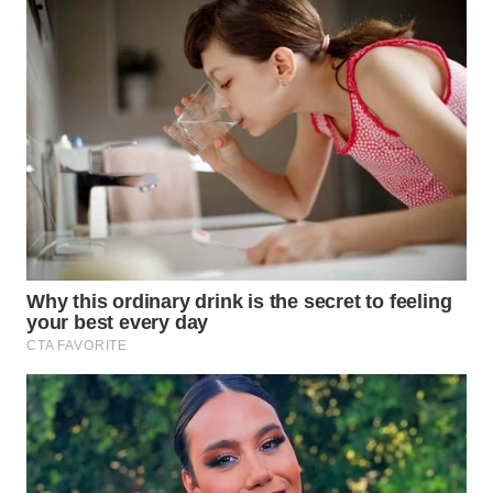
WN
NATUNA
WN
BINTAN
WN
MANDALIKA
WN
LIKUPANG
WN
LABUANBAJO
WN
BORNEO