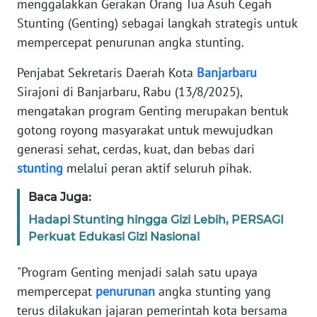
menggalakkan Gerakan Orang Tua Asuh Cegah
REDAKSI
Stunting (Genting) sebagai langkah strategis untuk
mempercepat penurunan angka stunting.
KARIR
Penjabat Sekretaris Daerah Kota
Banjarbaru
DISCLAIMER
Sirajoni di Banjarbaru, Rabu (13/8/2025),
mengatakan program Genting merupakan bentuk
Wahana
gotong royong masyarakat untuk mewujudkan
News
generasi sehat, cerdas, kuat, dan bebas dari
Regional
stunting
melalui peran aktif seluruh pihak.
WN
Baca Juga:
SUMUT
Hadapi Stunting hingga Gizi Lebih, PERSAGI
Perkuat Edukasi Gizi Nasional
WN
JAKARTA
"Program Genting menjadi salah satu upaya
mempercepat
penurunan
angka stunting yang
WN
JABAR
terus dilakukan jajaran pemerintah kota bersama