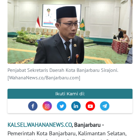
Informasi
INDEKS
BERITA
KONTAK
KAMI
INFO
Penjabat Sekretaris Daerah Kota Banjarbaru Sirajoni.
IKLAN
[WahanaNews.co/Banjarbaru.com]
TENTANG
Ikuti Kami di:
KAMI
PEDOMAN
MEDIA
KALSEL.WAHANANEWS.CO
, Banjarbaru -
SIBER
Pemerintah Kota Banjarbaru, Kalimantan Selatan,