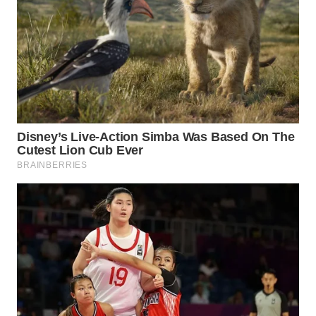
WN
MALUKU
WN
MALUT
WN
DAIRI
WN
DANAU
TOBA
WN
NIAS
WN