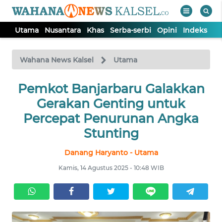
Utama
Nusantara
Khas
Serba-serbi
Opini
Indeks
WAHANA
Tutup
TV
Wahana News Kalsel
Utama
Pemkot Banjarbaru Galakkan
UTAMA
Gerakan Genting untuk
NUSANTARA
Percepat Penurunan Angka
Stunting
KHAS
Danang Haryanto - Utama
Kamis, 14 Agustus 2025 - 10:48 WIB
SERBA-
SERBI
OPINI