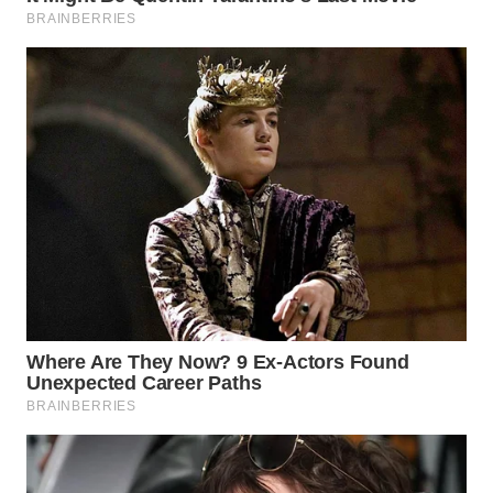
WN
TAPANULI
TENGAH
WN DELI
SERDANG
WN
TEBING
TINGGI
WN
PAKPAK
WN
KARAWANG
WN