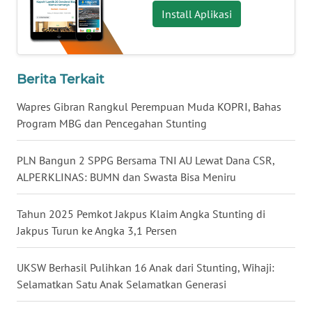
Install Aplikasi
WN
NUSANTARA
Berita Terkait
WN
JOGJA
Wapres Gibran Rangkul Perempuan Muda KOPRI, Bahas
Program MBG dan Pencegahan Stunting
WN
JATIM
PLN Bangun 2 SPPG Bersama TNI AU Lewat Dana CSR,
ALPERKLINAS: BUMN dan Swasta Bisa Meniru
WN
BALI
Tahun 2025 Pemkot Jakpus Klaim Angka Stunting di
Jakpus Turun ke Angka 3,1 Persen
WN
KALBAR
UKSW Berhasil Pulihkan 16 Anak dari Stunting, Wihaji:
Selamatkan Satu Anak Selamatkan Generasi
WN
KALTENG