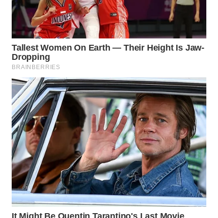
LANGKAT
WN
TAPANULI
SELATAN
WN
TANJUNG
LESUNG
WN
KARO
WN
SIMALUNGUN
WN
LABUHANBATU