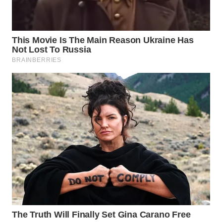
WAHANA
LISTRIK
WAHANA
TRAVEL
WAHANA
TV
WAHANANEWS
ID
WAHANANEWS
CO ID
WAHANANEWS
NET