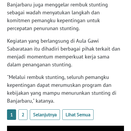
RIAU
Banjarbaru juga menggelar rembuk stunting
sebagai wadah menyatukan langkah dan
WN
komitmen pemangku kepentingan untuk
SERAMBI
percepatan penurunan stunting.
WN
Kegiatan yang berlangsung di Aula Gawi
JAMBI
Sabarataan itu dihadiri berbagai pihak terkait dan
menjadi momentum memperkuat kerja sama
WN
dalam penanganan stunting.
SULTRA
"Melalui rembuk stunting, seluruh pemangku
WN
kepentingan dapat merumuskan program dan
NTB
kebijakan yang mampu menurunkan stunting di
Banjarbaru," katanya.
WN
SULTENG
1
2
Selanjutnya
Lihat Semua
WN
SULBAR