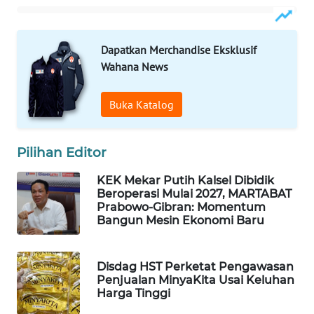
WAHANA
DESA
Dapatkan Merchandise Eksklusif
WISATA
Wahana News
LAPAK
Buka Katalog
WAHANA
Wahana
Pilihan Editor
Network
KEK Mekar Putih Kalsel Dibidik
Beroperasi Mulai 2027, MARTABAT
KONSUMEN
Prabowo-Gibran: Momentum
LISTRIK
Bangun Mesin Ekonomi Baru
MASYARAKAT
KELISTRIKAN
Disdag HST Perketat Pengawasan
Penjualan MinyaKita Usai Keluhan
Harga Tinggi
WALINKI