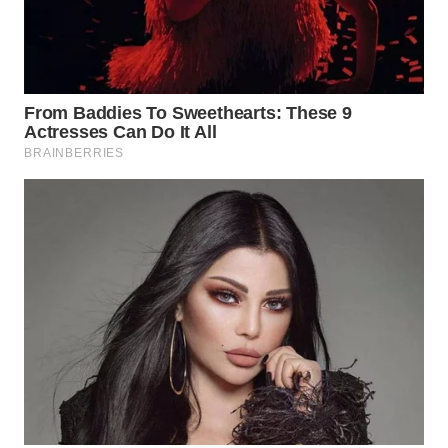
WN
NATUNA
WN
BINTAN
WN
MANDALIKA
WN
LIKUPANG
WN
LABUANBAJO
WN
BORNEO