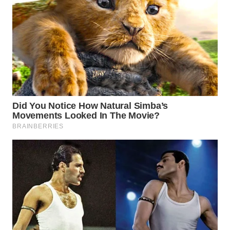
WN
TAPANULI
TENGAH
WN DELI
SERDANG
WN
TEBING
TINGGI
WN
PAKPAK
WN
KARAWANG
WN