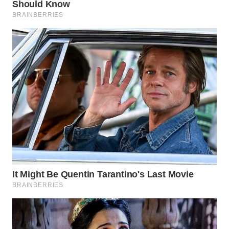
WN
SUMEDANG
WN
CIANJUR
WN
KEPULAUAN
SERIBU
WN
TANGERANG
WN
BINJAI
WN
CIREBON