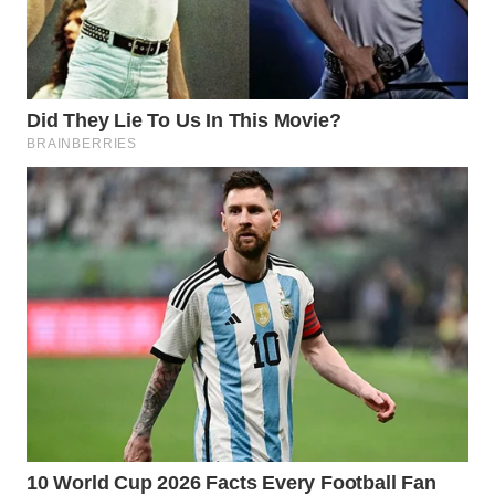
BEKASI
WN
BOGOR
WN
DEPOK
WN
TAPANULI
UTARA
WN
SAMOSIR
WN
PADANG
LAWAS