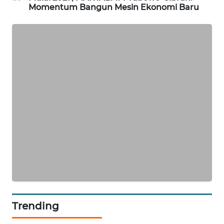
Momentum Bangun Mesin Ekonomi Baru
PORTAL
KONSUMEN
FORWAMKI
ALPERKLINAS
FORJASIDA
TAMBANG
NEWS
SITUNGIR
NEWS
Trending
SIDIKALANG
NEWS