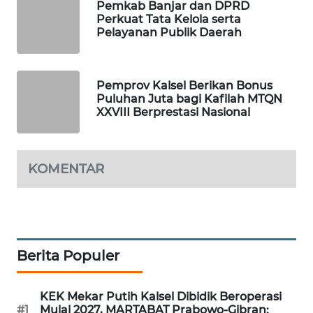
ID
Pemkab Banjar dan DPRD
Perkuat Tata Kelola serta
Pelayanan Publik Daerah
MAWAKA
ID
Pemprov Kalsel Berikan Bonus
MARTABAT
Puluhan Juta bagi Kafilah MTQN
NET
XXVIII Berprestasi Nasional
PLN
WATCH
KOMENTAR
MKLI
LPKKI
Berita Populer
LKKI
KEK Mekar Putih Kalsel Dibidik Beroperasi
KOPEKLIN
#1
Mulai 2027, MARTABAT Prabowo-Gibran: