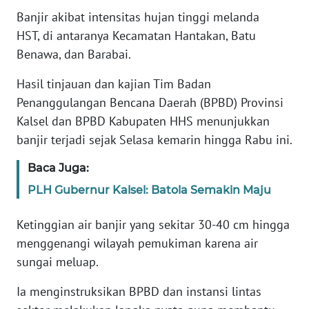
Banjir akibat intensitas hujan tinggi melanda
WN
HST, di antaranya Kecamatan Hantakan, Batu
BANTEN
Benawa, dan Barabai.
WN
Hasil tinjauan dan kajian Tim Badan
NTT
Penanggulangan Bencana Daerah (BPBD) Provinsi
Kalsel dan BPBD Kabupaten HHS menunjukkan
WN
banjir terjadi sejak Selasa kemarin hingga Rabu ini.
KEPRI
Baca Juga:
WN
PLH Gubernur Kalsel: Batola Semakin Maju
PAPUA
Ketinggian air banjir yang sekitar 30-40 cm hingga
WN
menggenangi wilayah pemukiman karena air
PAPUA
BARAT
sungai meluap.
Ia menginstruksikan BPBD dan instansi lintas
WN