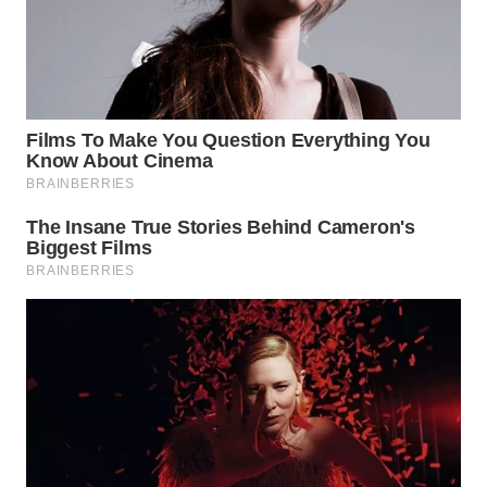
WN
PRIANGAN
TIMUR
WN
SEMARANG
WN
SOLO
WN
BOROBUDUR
WN
MADURA
WN
SURABAYA