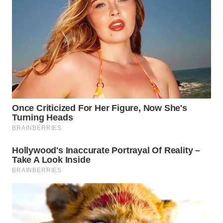
LANGKAT
WN
TAPANULI
SELATAN
WN
TANJUNG
LESUNG
WN
KARO
WN
SIMALUNGUN
WN
LABUHANBATU