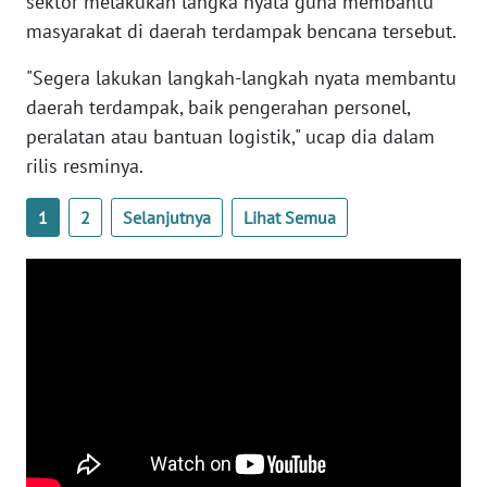
sektor melakukan langka nyata guna membantu
RIAU
masyarakat di daerah terdampak bencana tersebut.
WN
"Segera lakukan langkah-langkah nyata membantu
SERAMBI
daerah terdampak, baik pengerahan personel,
peralatan atau bantuan logistik," ucap dia dalam
WN
JAMBI
rilis resminya.
1
2
Selanjutnya
Lihat Semua
WN
SULTRA
WN
NTB
WN
SULTENG
WN
SULBAR