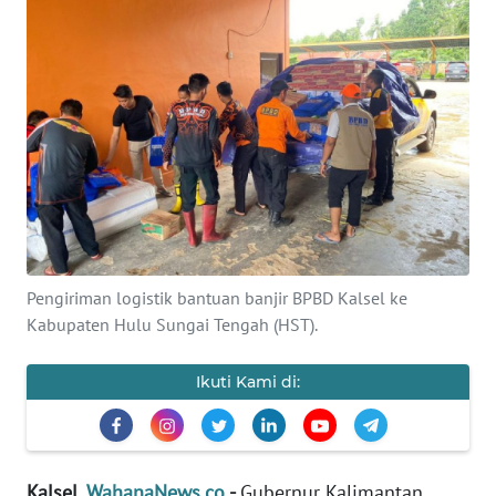
Informasi
INDEKS
BERITA
KONTAK
KAMI
INFO
IKLAN
Pengiriman logistik bantuan banjir BPBD Kalsel ke
Kabupaten Hulu Sungai Tengah (HST).
TENTANG
KAMI
Ikuti Kami di:
PEDOMAN
MEDIA
SIBER
Kalsel.
WahanaNews.co
-
Gubernur Kalimantan