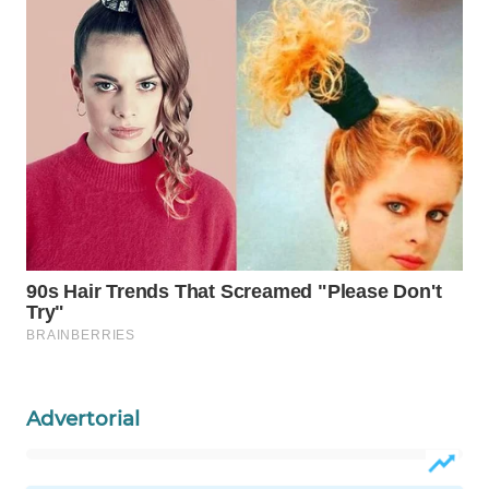
WAHANA
LISTRIK
WAHANA
TRAVEL
WAHANA
TV
WAHANANEWS
ID
WAHANANEWS
CO ID
Advertorial
WAHANANEWS
NET