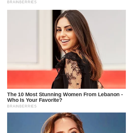
WN
MALUKU
WN
MALUT
WN
DAIRI
WN
DANAU
TOBA
WN
NIAS
WN