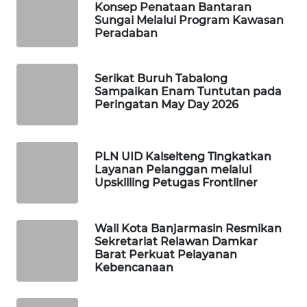
Konsep Penataan Bantaran
Sungai Melalui Program Kawasan
WAHANA
Peradaban
DESA
WISATA
Serikat Buruh Tabalong
Sampaikan Enam Tuntutan pada
LAPAK
Peringatan May Day 2026
WAHANA
Wahana
Network
PLN UID Kalselteng Tingkatkan
Layanan Pelanggan melalui
Upskilling Petugas Frontliner
KONSUMEN
LISTRIK
Wali Kota Banjarmasin Resmikan
Sekretariat Relawan Damkar
MASYARAKAT
Barat Perkuat Pelayanan
KELISTRIKAN
Kebencanaan
WALINKI