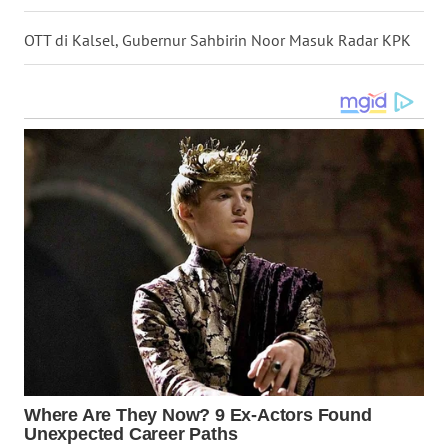
OTT di Kalsel, Gubernur Sahbirin Noor Masuk Radar KPK
WN
KALTARA
WN
KALSEL
WN
KALTIM
WN
SULSEL
WN
GORONTALO
WN
SULUT