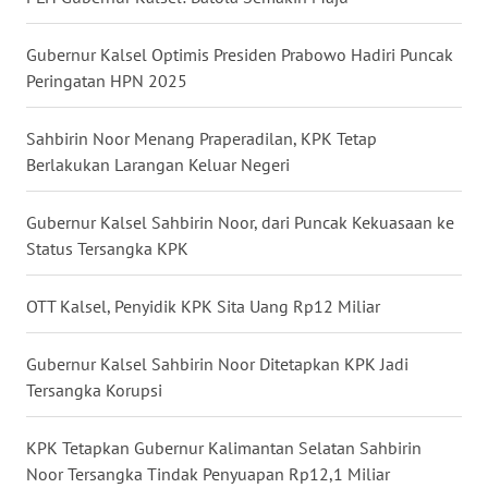
WN
Gubernur Kalsel Optimis Presiden Prabowo Hadiri Puncak
NUSANTARA
Peringatan HPN 2025
WN
Sahbirin Noor Menang Praperadilan, KPK Tetap
JOGJA
Berlakukan Larangan Keluar Negeri
WN
Gubernur Kalsel Sahbirin Noor, dari Puncak Kekuasaan ke
JATIM
Status Tersangka KPK
WN
OTT Kalsel, Penyidik KPK Sita Uang Rp12 Miliar
BALI
Gubernur Kalsel Sahbirin Noor Ditetapkan KPK Jadi
WN
Tersangka Korupsi
KALBAR
KPK Tetapkan Gubernur Kalimantan Selatan Sahbirin
WN
Noor Tersangka Tindak Penyuapan Rp12,1 Miliar
KALTENG