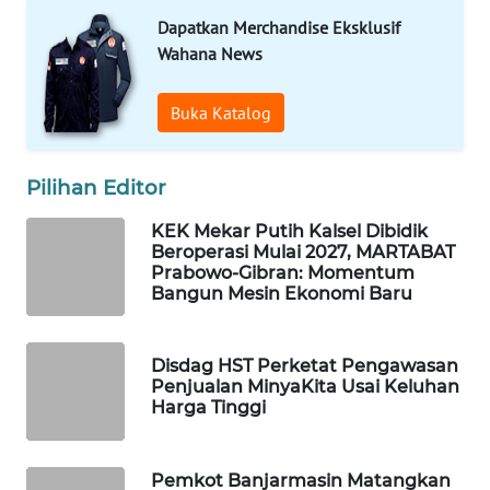
Dapatkan Merchandise Eksklusif
WAHANA
Wahana News
SPORT
Buka Katalog
WAHANA
UMKM
Pilihan Editor
WAHANA
KEK Mekar Putih Kalsel Dibidik
SELEB
Beroperasi Mulai 2027, MARTABAT
Prabowo-Gibran: Momentum
WAHANA
Bangun Mesin Ekonomi Baru
PERSONA
Disdag HST Perketat Pengawasan
WAHANA
Penjualan MinyaKita Usai Keluhan
OTOMOTIF
Harga Tinggi
WAHANA
HEALTH
Pemkot Banjarmasin Matangkan