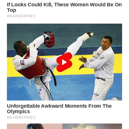
Wahana
Media
Group
WAHANA
NEWS
WAHANA
TANI
WAHANA
ADVOKAT
WAHANA
INFRASTRUKTUR
WAHANA
KONSUMEN