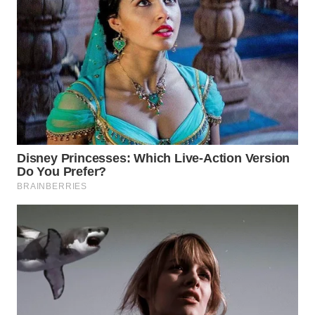
WN
INDRAMAYU
WN
KUNINGAN
WN
MAJALENGKA
WN
SUBANG
WN
SUKABUMI
WN
PURWAKARTA