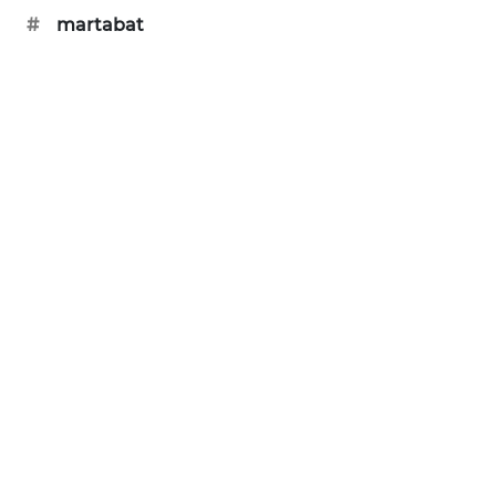
#
martabat
SIBARAGAS
NEWS
METRO
SIANTAR
NEWS
METRO
MEDAN
NEWS
METRO
JAKARTA
NEWS
KRT
NEWS