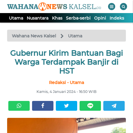
Utama
Nusantara
Khas
Serba-serbi
Opini
Indeks
WAHANA
Tutup
TV
Wahana News Kalsel
Utama
Gubernur Kirim Bantuan Bagi
UTAMA
Warga Terdampak Banjir di
NUSANTARA
HST
Redaksi - Utama
KHAS
Kamis, 4 Januari 2024 - 16:50 WIB
SERBA-
SERBI
OPINI