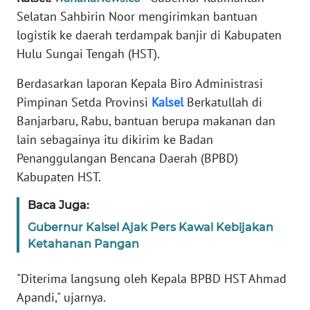
REDAKSI
Selatan Sahbirin Noor mengirimkan bantuan
logistik ke daerah terdampak banjir di Kabupaten
KARIR
Hulu Sungai Tengah (HST).
Berdasarkan laporan Kepala Biro Administrasi
DISCLAIMER
Pimpinan Setda Provinsi
Kalsel
Berkatullah di
Wahana
Banjarbaru, Rabu, bantuan berupa makanan dan
News
lain sebagainya itu dikirim ke Badan
Regional
Penanggulangan Bencana Daerah (BPBD)
Kabupaten HST.
WN
SUMUT
Baca Juga:
Gubernur Kalsel Ajak Pers Kawal Kebijakan
WN
Ketahanan Pangan
JAKARTA
"Diterima langsung oleh Kepala BPBD HST Ahmad
WN
Apandi," ujarnya.
JABAR