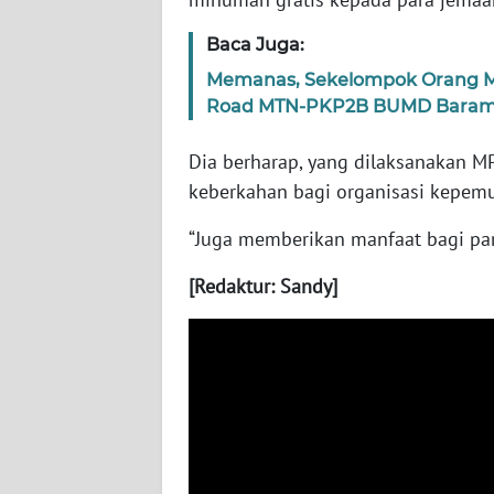
WN
Baca Juga:
SERAMBI
Memanas, Sekelompok Orang Me
Road MTN-PKP2B BUMD Baramar
WN
JAMBI
Dia berharap, yang dilaksanakan M
keberkahan bagi organisasi kepemu
WN
SULTRA
“Juga memberikan manfaat bagi pa
WN
[Redaktur: Sandy]
NTB
WN
SULTENG
WN
SULBAR