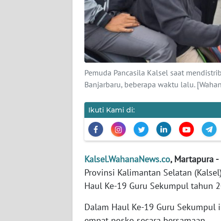
KARIR
DISCLAIMER
Wahana
Pemuda Pancasila Kalsel saat mendistr
News
Banjarbaru, beberapa waktu lalu. [Waha
Regional
Ikuti Kami di:
WN
SUMUT
WN
Kalsel.WahanaNews.co
, Martapura -
JAKARTA
Provinsi Kalimantan Selatan (Kalse
Haul Ke-19 Guru Sekumpul tahun 20
WN
JABAR
Dalam Haul Ke-19 Guru Sekumpul in
empat posko secara bersamaan.