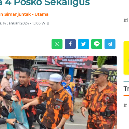
a 4 Posko Sekaligus
an Simanjuntak - Utama
#1
 14 Januari 2024 - 15:05 WIB
T
#