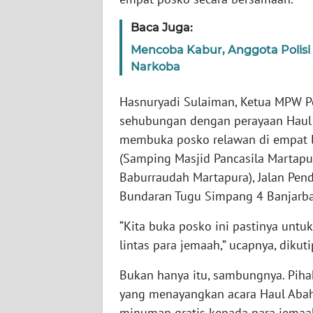
WN
BANTEN
Baca Juga:
Mencoba Kabur, Anggota Polisi
WN
Narkoba
NTT
Hasnuryadi Sulaiman, Ketua MPW P
WN
sehubungan dengan perayaan Haul
KEPRI
membuka posko relawan di empat lok
(Samping Masjid Pancasila Martapu
WN
Baburraudah Martapura), Jalan Pend
PAPUA
Bundaran Tugu Simpang 4 Banjarb
WN
“Kita buka posko ini pastinya un
PAPUA
BARAT
lintas para jemaah,” ucapnya, dikut
Bukan hanya itu, sambungnya. Piha
WN
yang menayangkan acara Haul Aba
RIAU
minuman gratis kepada para jemaa