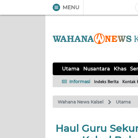
MENU
WAHANA
Tutup
TV
UTAMA
NUSANTARA
Utama
Nusantara
Khas
Ser
KHAS
Informasi
Indeks Berita
Kontak 
SERBA-
Wahana News Kalsel
Utama
SERBI
OPINI
Haul Guru Seku
Informasi