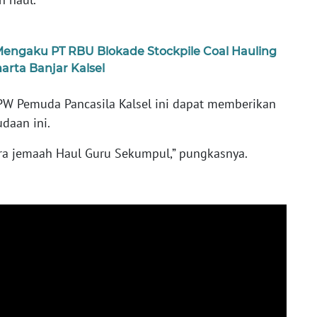
ngaku PT RBU Blokade Stockpile Coal Hauling
ta Banjar Kalsel
PW Pemuda Pancasila Kalsel ini dapat memberikan
daan ini.
ra jemaah Haul Guru Sekumpul,” pungkasnya.