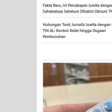
WN
Fakta Baru, Ini Percakapan Juwita denga
KALTARA
Sahabatnya Sebelum Dihabisi Oknum TN
WN
Hubungan Toxic Jurnalis Juwita denga
KALSEL
TNI AL: Kontrol Ketat hingga Dugaan
Pembunuhan
WN
KALTIM
WN
SULSEL
WN
GORONTALO
WN
SULUT