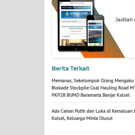
WN
NUSANTARA
Jadilah
WN
JOGJA
WN
JATIM
Berita Terkait
WN
BALI
Memanas, Sekelompok Orang Mengaku
Blokade Stockpile Coal Hauling Road M
WN
PKP2B BUMD Baramarta Banjar Kalsel
KALBAR
Ada Cairan Putih dan Luka di Kemaluan J
WN
Kalsel, Keluarga Minta Diusut
KALTENG