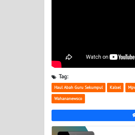
WN
BABEL
WN
SUMBAR
WN
SUMSEL
WN
Tag:
BENGKULU
Haul Abah Guru Sekumpul
Kalsel
Mpw
WN
Wahananewsco
LAMPUNG
WN
JATENG