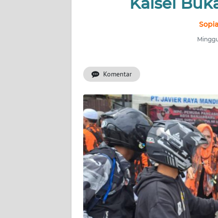
Kalsel Buk
INDEKS
Sopi
BERITA
Minggu,
KONTAK
KAMI
Komentar
INFO
IKLAN
TENTANG
KAMI
PEDOMAN
MEDIA
SIBER
REDAKSI