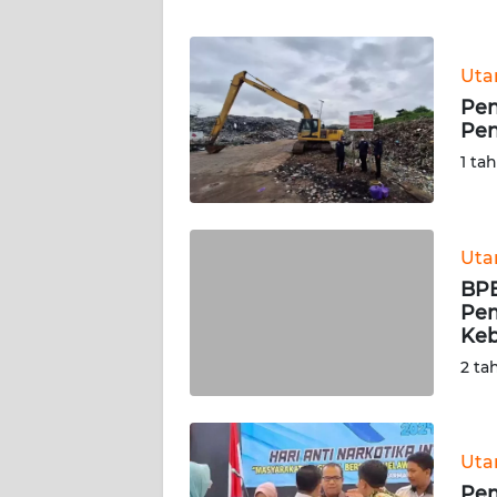
WN
BANTEN
Ut
WN
Pen
NTT
Pen
1 ta
WN
KEPRI
WN
Ut
PAPUA
BPB
Pe
Keb
WN
PAPUA
2 ta
BARAT
WN
Ut
RIAU
Pem