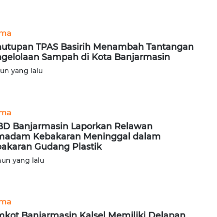
ama
utupan TPAS Basirih Menambah Tantangan
gelolaan Sampah di Kota Banjarmasin
hun yang lalu
ama
D Banjarmasin Laporkan Relawan
madam Kebakaran Meninggal dalam
akaran Gudang Plastik
hun yang lalu
ama
kot Banjarmasin Kalsel Memiliki Delapan