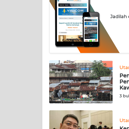
INDEKS
Jadilah
BERITA
KONTAK
KAMI
INFO
IKLAN
Ut
Pem
TENTANG
Pen
KAMI
Ka
3 bu
PEDOMAN
MEDIA
SIBER
Ut
REDAKSI
Kep