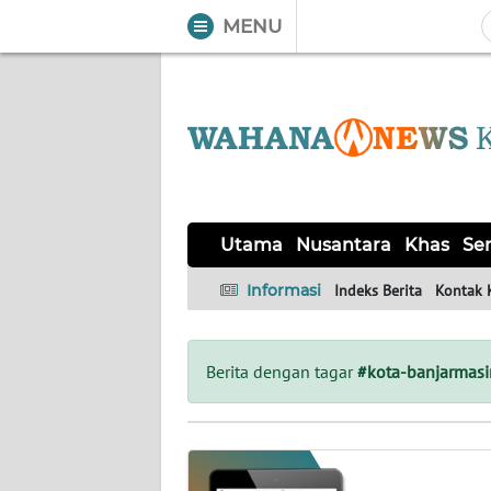
MENU
WAHANA
Tutup
TV
UTAMA
NUSANTARA
Utama
Nusantara
Khas
Ser
KHAS
Informasi
Indeks Berita
Kontak 
SERBA-
SERBI
Berita dengan tagar
#kota-banjarmasi
OPINI
Informasi