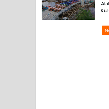
Ala
WN
NUSANTARA
5 ta
WN
JOGJA
Mu
WN
JATIM
WN
BALI
WN
KALBAR
WN
KALTENG