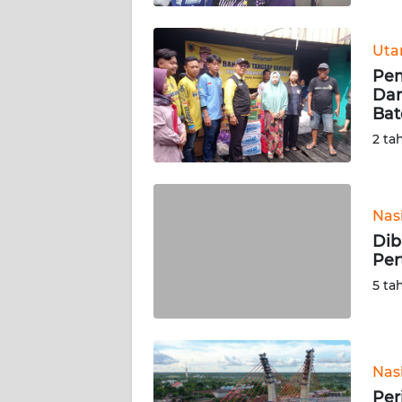
WN
BABEL
Ut
Pem
WN
Dar
SUMBAR
Bat
2 ta
WN
SUMSEL
Nas
WN
BENGKULU
Dib
Per
WN
5 ta
LAMPUNG
WN
JATENG
Nas
Per