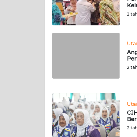
Kel
WN
SERAMBI
2 ta
WN
JAMBI
Ut
Ang
WN
Per
SULTRA
2 ta
WN
NTB
WN
Ut
SULTENG
CJH
Ber
WN
SULBAR
2 ta