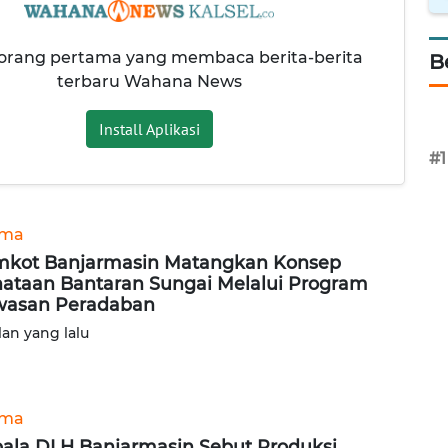
 orang pertama yang membaca berita-berita
B
terbaru Wahana News
Install Aplikasi
#1
ama
kot Banjarmasin Matangkan Konsep
ataan Bantaran Sungai Melalui Program
wasan Peradaban
lan yang lalu
ama
ala DLH Banjarmasin Sebut Produksi