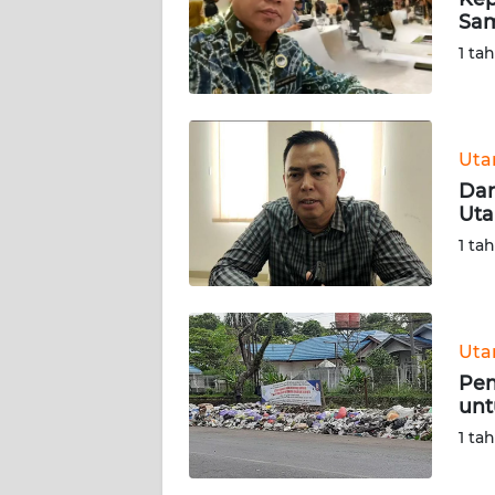
Sam
KARIR
1 ta
DISCLAIMER
Wahana
Ut
News
Dar
Regional
Uta
1 ta
WN
SUMUT
WN
Ut
JAKARTA
Pem
unt
WN
1 ta
JABAR