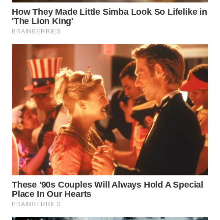
Wahana
Media
Group
WAHANA
NEWS
WAHANA
TANI
WAHANA
ADVOKAT
WAHANA
INFRASTRUKTUR
WAHANA
KONSUMEN