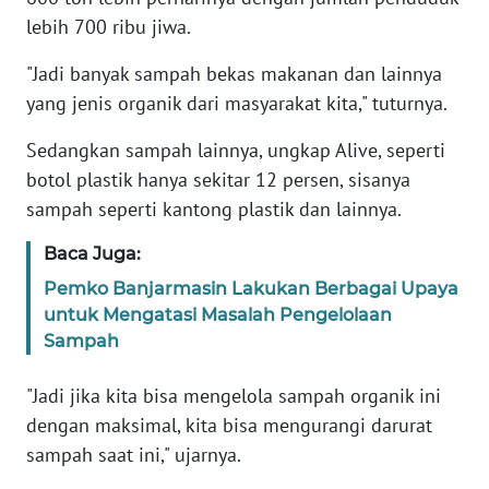
lebih 700 ribu jiwa.
WN
BANTEN
"Jadi banyak sampah bekas makanan dan lainnya
yang jenis organik dari masyarakat kita," tuturnya.
WN
NTT
Sedangkan sampah lainnya, ungkap Alive, seperti
botol plastik hanya sekitar 12 persen, sisanya
WN
sampah seperti kantong plastik dan lainnya.
KEPRI
Baca Juga:
WN
Pemko Banjarmasin Lakukan Berbagai Upaya
PAPUA
untuk Mengatasi Masalah Pengelolaan
Sampah
WN
PAPUA
"Jadi jika kita bisa mengelola sampah organik ini
BARAT
dengan maksimal, kita bisa mengurangi darurat
sampah saat ini," ujarnya.
WN