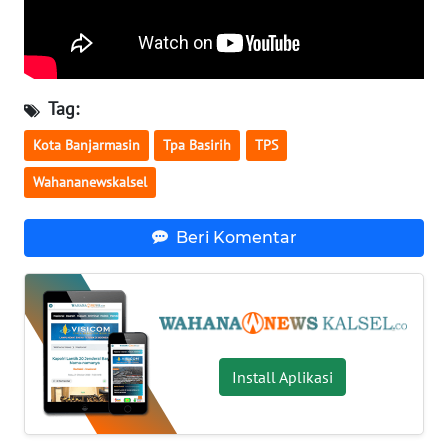
WN
BABEL
Tag:
WN
SUMBAR
Kota Banjarmasin
Tpa Basirih
TPS
Wahananewskalsel
WN
SUMSEL
Beri Komentar
WN
BENGKULU
WN
LAMPUNG
Install Aplikasi
WN
JATENG