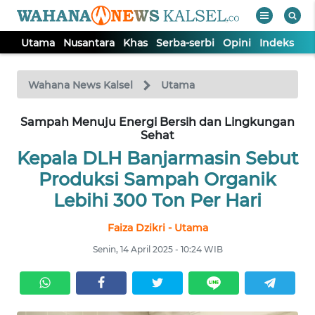
Utama
Nusantara
Khas
Serba-serbi
Opini
Indeks
WAHANA
Tutup
TV
Wahana News Kalsel
Utama
Sampah Menuju Energi Bersih dan Lingkungan
UTAMA
Sehat
Kepala DLH Banjarmasin Sebut
NUSANTARA
Produksi Sampah Organik
Lebihi 300 Ton Per Hari
KHAS
Faiza Dzikri - Utama
SERBA-
Senin, 14 April 2025 - 10:24 WIB
SERBI
OPINI