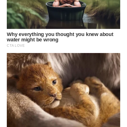
WN
NATUNA
WN
BINTAN
WN
MANDALIKA
WN
LIKUPANG
WN
LABUANBAJO
WN
BORNEO