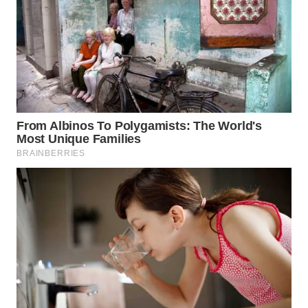
BEKASI
WN
BOGOR
WN
DEPOK
WN
TAPANULI
UTARA
WN
SAMOSIR
WN
PADANG
LAWAS