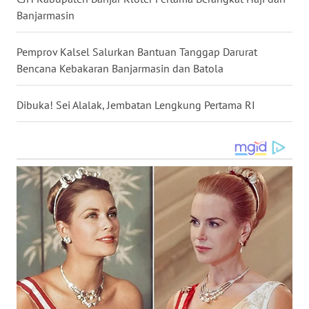
Banjarmasin
WN
KALTARA
Pemprov Kalsel Salurkan Bantuan Tanggap Darurat
Bencana Kebakaran Banjarmasin dan Batola
WN
KALSEL
Dibuka! Sei Alalak, Jembatan Lengkung Pertama RI
WN
KALTIM
WN
SULSEL
WN
GORONTALO
WN
SULUT