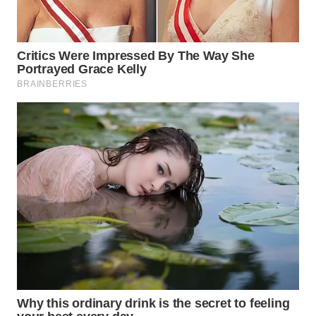
WN
MALUKU
WN
MALUT
WN
DAIRI
WN
DANAU
TOBA
WN
NIAS
WN