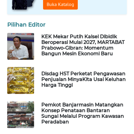
Buka Katalog
WAHANA
DESA
Pilihan Editor
WISATA
KEK Mekar Putih Kalsel Dibidik
LAPAK
Beroperasi Mulai 2027, MARTABAT
WAHANA
Prabowo-Gibran: Momentum
Bangun Mesin Ekonomi Baru
Wahana
Network
Disdag HST Perketat Pengawasan
Penjualan MinyaKita Usai Keluhan
KONSUMEN
Harga Tinggi
LISTRIK
Pemkot Banjarmasin Matangkan
MASYARAKAT
Konsep Penataan Bantaran
KELISTRIKAN
Sungai Melalui Program Kawasan
Peradaban
WALINKI