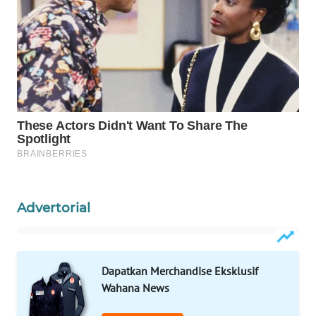
WAHANA
SPORT
WAHANA
UMKM
WAHANA
SELEB
WAHANA
PERSONA
Advertorial
WAHANA
OTOMOTIF
Dapatkan Merchandise Eksklusif
Wahana News
WAHANA
HEALTH