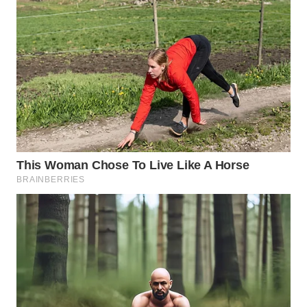
WN
PRIANGAN
TIMUR
WN
SEMARANG
WN
SOLO
WN
BOROBUDUR
WN
MADURA
WN
SURABAYA