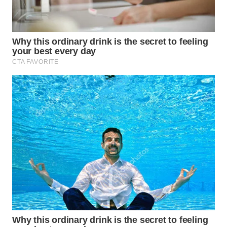
WN
SUMEDANG
WN
CIANJUR
WN
KEPULAUAN
SERIBU
WN
TANGERANG
WN
BINJAI
WN
CIREBON