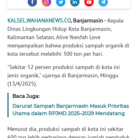
REDAKSI
KALSEL.WAHANANEWS.CO
, Banjarmasin -
Kepala
KARIR
Dinas Lingkungan Hidup Kota Banjarmasin,
Kalimantan Selatan, Alive Yoesfah Love
DISCLAIMER
menyampaikan bahwa produksi sampah organik di
Wahana
kota tersebut melebihi 300 ton per hari.
News
Regional
"Sekitar 52 persen produksi sampah di kota ini
jenis organik," ujarnya di Banjarmasin, Minggu
WN
(13/4/2025).
SUMUT
Baca Juga:
WN
Darurat Sampah Banjarmasin Masuk Prioritas
JAKARTA
Utama dalam RPJMD 2025–2029 Mendatang
WN
Menurut dia, produksi sampah di kota ini sekitar
JABAR
600 ton lebih perharinya dengan jumlah penduduk