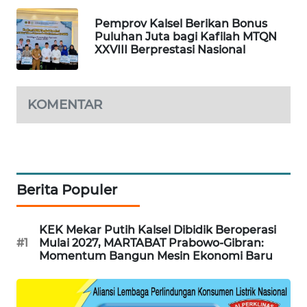
Pemprov Kalsel Berikan Bonus
PORTAL
Puluhan Juta bagi Kafilah MTQN
KONSUMEN
XXVIII Berprestasi Nasional
FORWAMKI
KOMENTAR
ALPERKLINAS
FORJASIDA
TAMBANG
Berita Populer
NEWS
KEK Mekar Putih Kalsel Dibidik Beroperasi
SITUNGIR
#1
Mulai 2027, MARTABAT Prabowo-Gibran:
NEWS
Momentum Bangun Mesin Ekonomi Baru
SIDIKALANG
NEWS