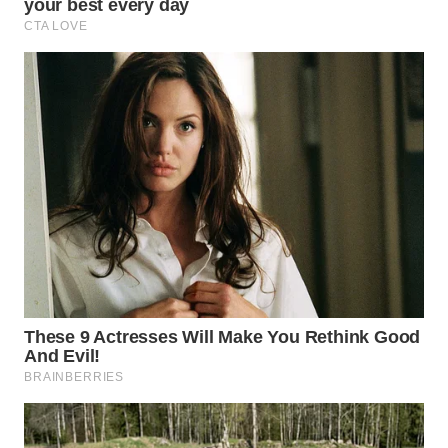
WN
INDRAMAYU
WN
KUNINGAN
WN
MAJALENGKA
WN
SUBANG
WN
SUKABUMI
WN
PURWAKARTA