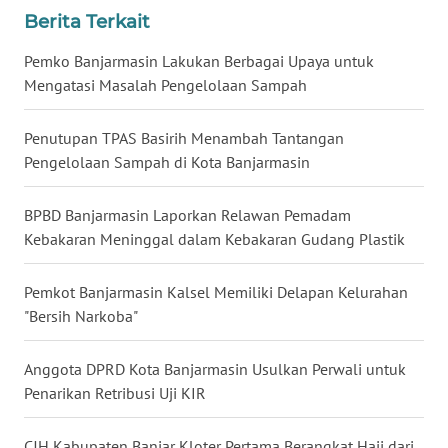
Berita Terkait
WN
Pemko Banjarmasin Lakukan Berbagai Upaya untuk
NUSANTARA
Mengatasi Masalah Pengelolaan Sampah
WN
Penutupan TPAS Basirih Menambah Tantangan
JOGJA
Pengelolaan Sampah di Kota Banjarmasin
WN
JATIM
BPBD Banjarmasin Laporkan Relawan Pemadam
Kebakaran Meninggal dalam Kebakaran Gudang Plastik
WN
BALI
Pemkot Banjarmasin Kalsel Memiliki Delapan Kelurahan
"Bersih Narkoba"
WN
KALBAR
Anggota DPRD Kota Banjarmasin Usulkan Perwali untuk
Penarikan Retribusi Uji KIR
WN
KALTENG
CJH Kabupaten Banjar Kloter Pertama Berangkat Haji dari