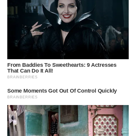
WN
TAPANULI
TENGAH
WN DELI
SERDANG
WN
TEBING
TINGGI
WN
PAKPAK
WN
KARAWANG
WN