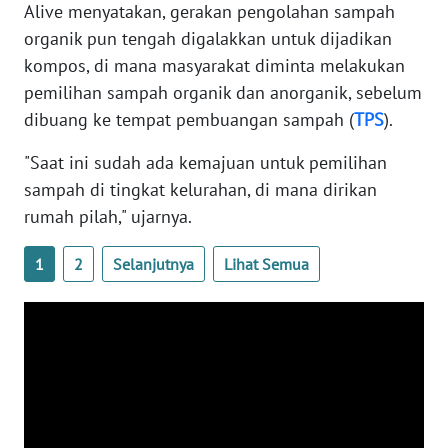
RIAU
Alive menyatakan, gerakan pengolahan sampah
organik pun tengah digalakkan untuk dijadikan
WN
kompos, di mana masyarakat diminta melakukan
SERAMBI
pemilihan sampah organik dan anorganik, sebelum
dibuang ke tempat pembuangan sampah (
TPS
).
WN
JAMBI
"Saat ini sudah ada kemajuan untuk pemilihan
sampah di tingkat kelurahan, di mana dirikan
WN
rumah pilah," ujarnya.
SULTRA
1
2
Selanjutnya
Lihat Semua
WN
NTB
WN
SULTENG
WN
SULBAR