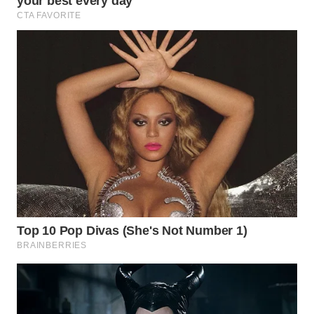
LANGKAT
WN
TAPANULI
SELATAN
WN
TANJUNG
LESUNG
WN
KARO
WN
SIMALUNGUN
WN
LABUHANBATU