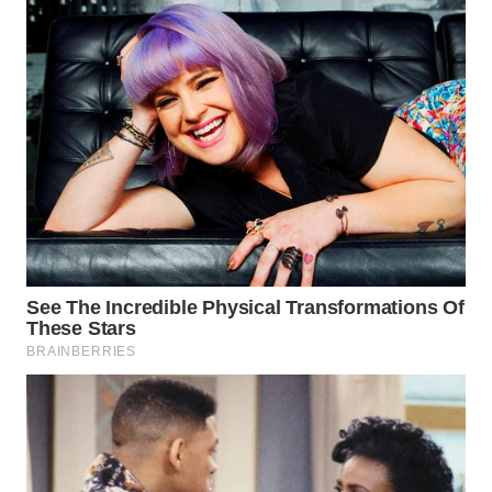
WAHANA
LISTRIK
WAHANA
TRAVEL
WAHANA
TV
WAHANANEWS
ID
WAHANANEWS
CO ID
WAHANANEWS
NET