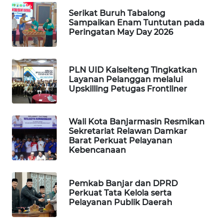
ID
Serikat Buruh Tabalong
Sampaikan Enam Tuntutan pada
MAWAKA
Peringatan May Day 2026
ID
MARTABAT
PLN UID Kalselteng Tingkatkan
NET
Layanan Pelanggan melalui
Upskilling Petugas Frontliner
PLN
WATCH
Wali Kota Banjarmasin Resmikan
Sekretariat Relawan Damkar
MKLI
Barat Perkuat Pelayanan
Kebencanaan
LPKKI
Pemkab Banjar dan DPRD
LKKI
Perkuat Tata Kelola serta
Pelayanan Publik Daerah
KOPEKLIN