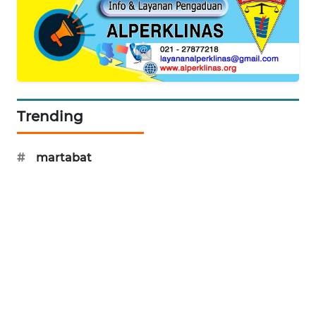
SIBARAGAS
NEWS
METRO
SIANTAR
Trending
NEWS
METRO
#
martabat
MEDAN
NEWS
METRO
JAKARTA
NEWS
KRT
NEWS