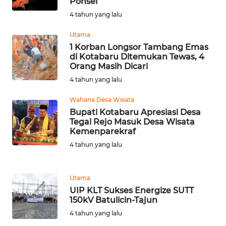
Ponsel
4 tahun yang lalu
WN
Utama
BABEL
1 Korban Longsor Tambang Emas
di Kotabaru Ditemukan Tewas, 4
WN
Orang Masih Dicari
SUMBAR
4 tahun yang lalu
WN
Wahana Desa Wisata
SUMSEL
Bupati Kotabaru Apresiasi Desa
Tegal Rejo Masuk Desa Wisata
Kemenparekraf
WN
4 tahun yang lalu
BENGKULU
WN
Utama
LAMPUNG
UIP KLT Sukses Energize SUTT
150kV Batulicin-Tajun
WN
4 tahun yang lalu
JATENG