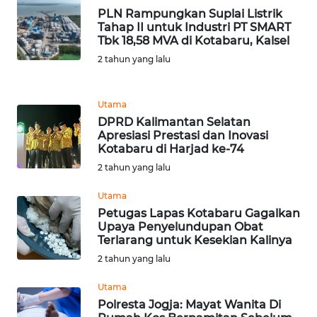
PLN Rampungkan Suplai Listrik
WN
Tahap II untuk Industri PT SMART
Tbk 18,58 MVA di Kotabaru, Kalsel
BANTEN
2 tahun yang lalu
WN
NTT
Utama
DPRD Kalimantan Selatan
WN
Apresiasi Prestasi dan Inovasi
KEPRI
Kotabaru di Harjad ke-74
2 tahun yang lalu
WN
Utama
PAPUA
Petugas Lapas Kotabaru Gagalkan
Upaya Penyelundupan Obat
WN
Terlarang untuk Kesekian Kalinya
PAPUA
2 tahun yang lalu
BARAT
Utama
WN
Polresta Jogja: Mayat Wanita Di