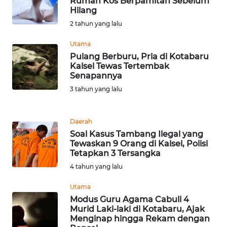
RIAU
Rumah Kos Berpamitan Sebelum
Hilang
2 tahun yang lalu
WN
SERAMBI
Utama
Pulang Berburu, Pria di Kotabaru
WN
Kalsel Tewas Tertembak
JAMBI
Senapannya
3 tahun yang lalu
WN
SULTRA
Daerah
Soal Kasus Tambang Ilegal yang
WN
Tewaskan 9 Orang di Kalsel, Polisi
NTB
Tetapkan 3 Tersangka
4 tahun yang lalu
WN
Utama
SULTENG
Modus Guru Agama Cabuli 4
Murid Laki-laki di Kotabaru, Ajak
WN
Menginap hingga Rekam dengan
SULBAR