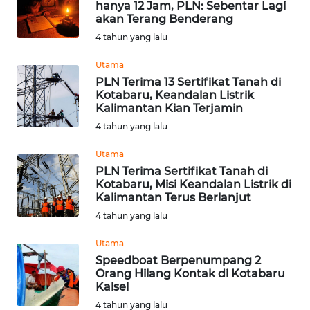
hanya 12 Jam, PLN: Sebentar Lagi
akan Terang Benderang
WN
4 tahun yang lalu
KALTARA
Utama
WN
PLN Terima 13 Sertifikat Tanah di
KALSEL
Kotabaru, Keandalan Listrik
Kalimantan Kian Terjamin
4 tahun yang lalu
WN
KALTIM
Utama
PLN Terima Sertifikat Tanah di
WN
Kotabaru, Misi Keandalan Listrik di
SULSEL
Kalimantan Terus Berlanjut
4 tahun yang lalu
WN
Utama
GORONTALO
Speedboat Berpenumpang 2
Orang Hilang Kontak di Kotabaru
WN
Kalsel
SULUT
4 tahun yang lalu