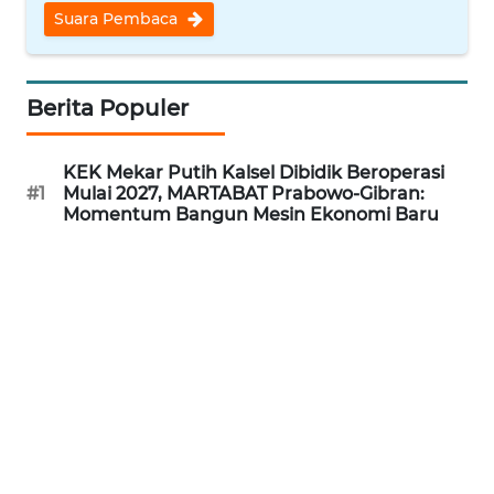
LANGKAT
Suara Pembaca
WN
TAPANULI
Berita Populer
SELATAN
WN
KEK Mekar Putih Kalsel Dibidik Beroperasi
TANJUNG
#1
Mulai 2027, MARTABAT Prabowo-Gibran:
LESUNG
Momentum Bangun Mesin Ekonomi Baru
WN
KARO
WN
SIMALUNGUN
WN
LABUHANBATU