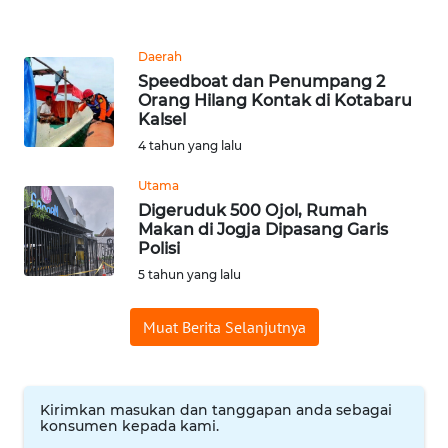
WN
Daerah
MALUKU
Speedboat dan Penumpang 2
Orang Hilang Kontak di Kotabaru
WN
Kalsel
MALUT
4 tahun yang lalu
WN
Utama
DAIRI
Digeruduk 500 Ojol, Rumah
Makan di Jogja Dipasang Garis
Polisi
WN
5 tahun yang lalu
DANAU
TOBA
Muat Berita Selanjutnya
WN
NIAS
Kirimkan masukan dan tanggapan anda sebagai
konsumen kepada kami.
WN