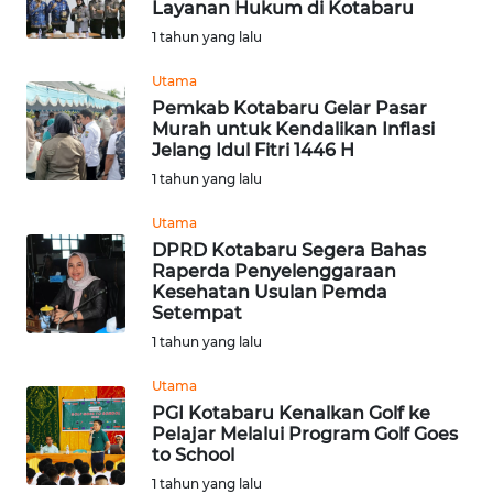
Layanan Hukum di Kotabaru
Informasi
1 tahun yang lalu
INDEKS
Utama
BERITA
Pemkab Kotabaru Gelar Pasar
Murah untuk Kendalikan Inflasi
Jelang Idul Fitri 1446 H
KONTAK
1 tahun yang lalu
KAMI
Utama
INFO
DPRD Kotabaru Segera Bahas
IKLAN
Raperda Penyelenggaraan
Kesehatan Usulan Pemda
Setempat
TENTANG
1 tahun yang lalu
KAMI
Utama
PEDOMAN
PGI Kotabaru Kenalkan Golf ke
MEDIA
Pelajar Melalui Program Golf Goes
SIBER
to School
1 tahun yang lalu