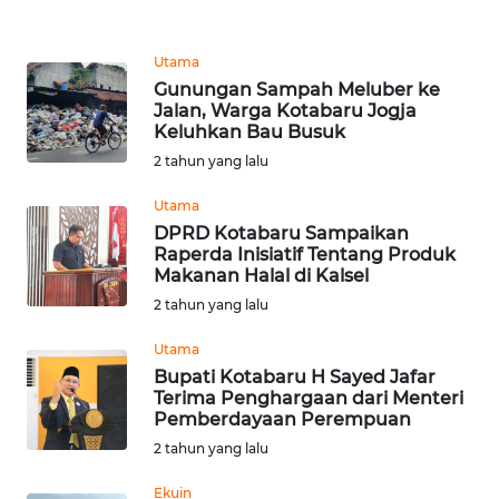
REDAKSI
Utama
KARIR
Gunungan Sampah Meluber ke
Jalan, Warga Kotabaru Jogja
Keluhkan Bau Busuk
DISCLAIMER
2 tahun yang lalu
Wahana
Utama
News
DPRD Kotabaru Sampaikan
Regional
Raperda Inisiatif Tentang Produk
Makanan Halal di Kalsel
WN
2 tahun yang lalu
SUMUT
Utama
WN
Bupati Kotabaru H Sayed Jafar
Terima Penghargaan dari Menteri
JAKARTA
Pemberdayaan Perempuan
2 tahun yang lalu
WN
JABAR
Ekuin