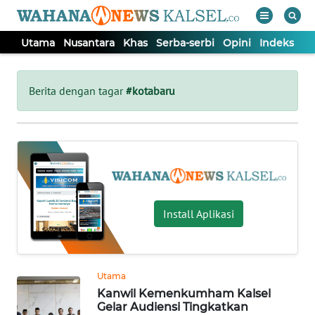
Utama
Nusantara
Khas
Serba-serbi
Opini
Indeks
WAHANA
Tutup
TV
Berita dengan tagar
#kotabaru
UTAMA
NUSANTARA
KHAS
Install Aplikasi
SERBA-
SERBI
Utama
Kanwil Kemenkumham Kalsel
OPINI
Gelar Audiensi Tingkatkan