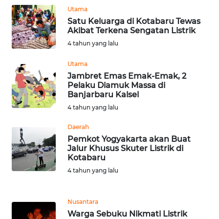
Utama
Satu Keluarga di Kotabaru Tewas
WN
Akibat Terkena Sengatan Listrik
NUSANTARA
4 tahun yang lalu
WN
Utama
JOGJA
Jambret Emas Emak-Emak, 2
Pelaku Diamuk Massa di
Banjarbaru Kalsel
WN
JATIM
4 tahun yang lalu
Daerah
WN
Pemkot Yogyakarta akan Buat
BALI
Jalur Khusus Skuter Listrik di
Kotabaru
WN
4 tahun yang lalu
KALBAR
Nusantara
WN
KALTENG
Warga Sebuku Nikmati Listrik