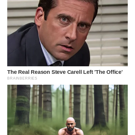
WN
NATUNA
WN
BINTAN
WN
MANDALIKA
WN
LIKUPANG
WN
LABUANBAJO
WN
BORNEO