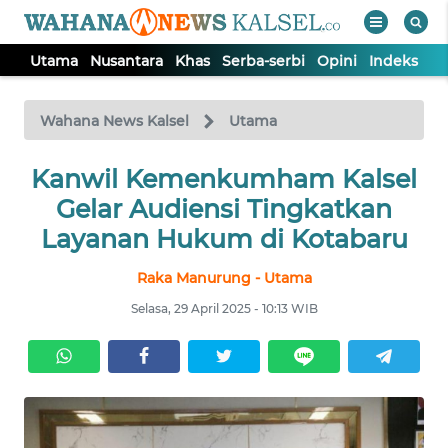
Utama
Nusantara
Khas
Serba-serbi
Opini
Indeks
WAHANA
Tutup
TV
Wahana News Kalsel
Utama
Kanwil Kemenkumham Kalsel
UTAMA
Gelar Audiensi Tingkatkan
NUSANTARA
Layanan Hukum di Kotabaru
Raka Manurung - Utama
KHAS
Selasa, 29 April 2025 - 10:13 WIB
SERBA-
SERBI
OPINI