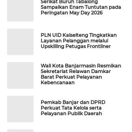
Serikat Buruh Tabalong
Sampaikan Enam Tuntutan pada
PORTAL
Peringatan May Day 2026
KONSUMEN
FORWAMKI
PLN UID Kalselteng Tingkatkan
Layanan Pelanggan melalui
Upskilling Petugas Frontliner
ALPERKLINAS
FORJASIDA
Wali Kota Banjarmasin Resmikan
Sekretariat Relawan Damkar
Barat Perkuat Pelayanan
TAMBANG
Kebencanaan
NEWS
Pemkab Banjar dan DPRD
SITUNGIR
Perkuat Tata Kelola serta
NEWS
Pelayanan Publik Daerah
SIDIKALANG
NEWS