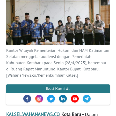
Informasi
INDEKS
BERITA
KONTAK
KAMI
Kantor Wilayah Kementerian Hukum dan HAM Kalimantan
Selatan menggelar audiensi dengan Pemerintah
INFO
IKLAN
Kabupaten Kotabaru pada Senin (28/4/2025), bertempat
di Ruang Rapat Manuntung, Kantor Bupati Kotabaru.
[WahanaNews.co/KemenkumhamKalsel]
TENTANG
KAMI
Ikuti Kami di:
PEDOMAN
MEDIA
SIBER
KALSEL.WAHANANEWS.CO
, Kota Baru -
Dalam