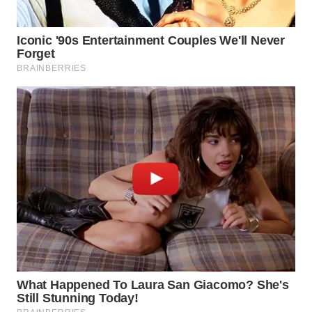
LANGKAT
WN
TAPANULI
SELATAN
WN
TANJUNG
LESUNG
WN
KARO
WN
SIMALUNGUN
WN
LABUHANBATU