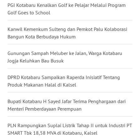
PGI Kotabaru Kenalkan Golf ke Pelajar Melalui Program
Golf Goes to School
WN
KALTARA
Kanwil Kemenkum Sulteng dan Pemkot Palu Kolaborasi
WN
Bangun Kota Berbudaya Hukum
KALSEL
Gunungan Sampah Meluber ke Jalan, Warga Kotabaru
WN
Jogja Keluhkan Bau Busuk
KALTIM
DPRD Kotabaru Sampaikan Raperda Inisiatif Tentang
WN
Produk Makanan Halal di Kalsel
SULSEL
Bupati Kotabaru H Sayed Jafar Terima Penghargaan dari
WN
Menteri Pemberdayaan Perempuan
GORONTALO
PLN Rampungkan Suplai Listrik Tahap II untuk Industri PT
WN
SMART Tbk 18,58 MVA di Kotabaru, Kalsel
SULUT