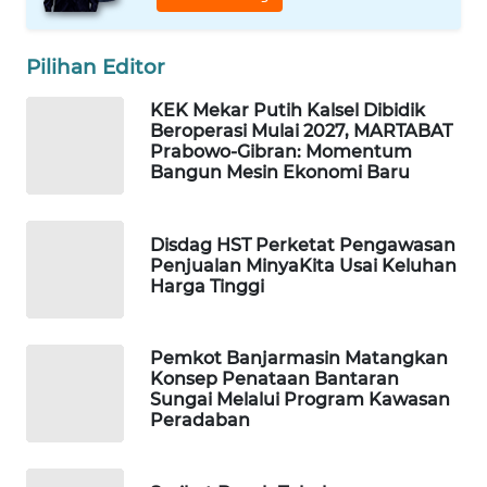
ID
MAWAKA
Pilihan Editor
ID
KEK Mekar Putih Kalsel Dibidik
Beroperasi Mulai 2027, MARTABAT
MARTABAT
Prabowo-Gibran: Momentum
NET
Bangun Mesin Ekonomi Baru
PLN
WATCH
Disdag HST Perketat Pengawasan
Penjualan MinyaKita Usai Keluhan
Harga Tinggi
MKLI
LPKKI
Pemkot Banjarmasin Matangkan
Konsep Penataan Bantaran
Sungai Melalui Program Kawasan
LKKI
Peradaban
KOPEKLIN