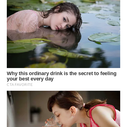
WAHANA
SPORT
WAHANA
UMKM
WAHANA
SELEB
WAHANA
PERSONA
WAHANA
OTOMOTIF
WAHANA
HEALTH