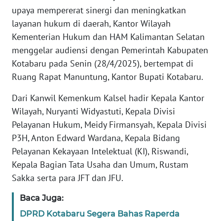
REDAKSI
upaya mempererat sinergi dan meningkatkan
layanan hukum di daerah, Kantor Wilayah
KARIR
Kementerian Hukum dan HAM Kalimantan Selatan
menggelar audiensi dengan Pemerintah Kabupaten
DISCLAIMER
Kotabaru pada Senin (28/4/2025), bertempat di
Ruang Rapat Manuntung, Kantor Bupati Kotabaru.
Wahana
News
Dari Kanwil Kemenkum Kalsel hadir Kepala Kantor
Regional
Wilayah, Nuryanti Widyastuti, Kepala Divisi
Pelayanan Hukum, Meidy Firmansyah, Kepala Divisi
WN
P3H, Anton Edward Wardana, Kepala Bidang
SUMUT
Pelayanan Kekayaan Intelektual (KI), Riswandi,
Kepala Bagian Tata Usaha dan Umum, Rustam
WN
JAKARTA
Sakka serta para JFT dan JFU.
Baca Juga:
WN
JABAR
DPRD Kotabaru Segera Bahas Raperda