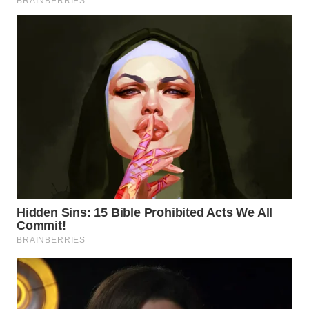
WN
TAPANULI
TENGAH
WN DELI
SERDANG
WN
TEBING
TINGGI
WN
PAKPAK
WN
KARAWANG
WN