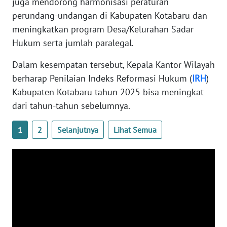
juga mendorong harmonisasi peraturan
perundang-undangan di Kabupaten Kotabaru dan
WN
meningkatkan program Desa/Kelurahan Sadar
BABEL
Hukum serta jumlah paralegal.
WN
Dalam kesempatan tersebut, Kepala Kantor Wilayah
SUMBAR
berharap Penilaian Indeks Reformasi Hukum (
IRH
)
Kabupaten Kotabaru tahun 2025 bisa meningkat
WN
dari tahun-tahun sebelumnya.
SUMSEL
1
2
Selanjutnya
Lihat Semua
WN
BENGKULU
WN
LAMPUNG
WN
JATENG