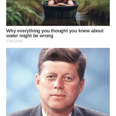
Wahana
Media
Group
WAHANA
NEWS
WAHANA
TANI
WAHANA
ADVOKAT
WAHANA
INFRASTRUKTUR
WAHANA
KONSUMEN