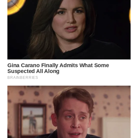
BEKASI
WN
BOGOR
WN
DEPOK
WN
TAPANULI
UTARA
WN
SAMOSIR
WN
PADANG
LAWAS