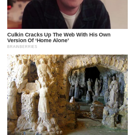
WN
SUMEDANG
WN
CIANJUR
WN
KEPULAUAN
SERIBU
WN
TANGERANG
WN
BINJAI
WN
CIREBON