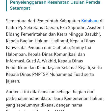
Penyelenggaraan Kesehatan Usulan Pemda
Setempat
WN
BANTEN
Sementara dari Pemerintah Kabupaten
Kotabaru
di
hadiri Pj. Sekretaris Daerah, Eka Saprudin, Asisten I
WN
NTT
Bidang Pemerintahan dan Kesra Minggu Basukhi,
Kepala Bagian Hukum, Hadlrami, Kepala Dinas
WN
Pariwisata, Pemuda dan Olahraha, Sonny Tua
KEPRI
Halomoan, Kepala Dinas Komunikasi dan
Informasi, Gusti A. Wakhid, Kepala Dinas
WN
Pendidikan dan Kebudayaan Selamat Riyadi, serta
PAPUA
Kepala Dinas PMPTSP, Muhammad Fuad serta
jajaran.
WN
PAPUA
Audiensi ini dilaksanakan sebagai bagian dari
BARAT
perkenalan nomenklatur baru Kementerian Hukum,
yang sebelumnya dikenal dengan nama
WN