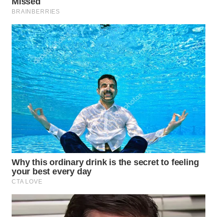
WN
PRIANGAN
TIMUR
WN
SEMARANG
WN
SOLO
WN
BOROBUDUR
WN
MADURA
WN
SURABAYA