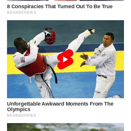
WAHANA
LISTRIK
WAHANA
TRAVEL
WAHANA
TV
WAHANANEWS
ID
WAHANANEWS
CO ID
WAHANANEWS
NET