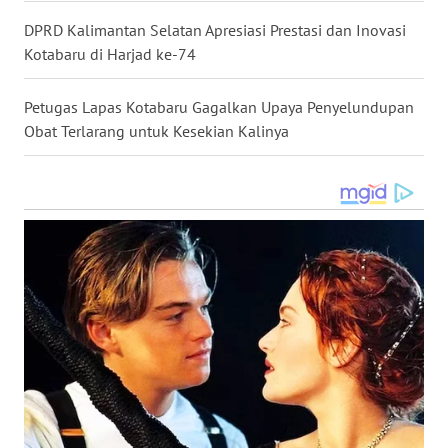
DPRD Kalimantan Selatan Apresiasi Prestasi dan Inovasi
WN
Kotabaru di Harjad ke-74
MALUKU
Petugas Lapas Kotabaru Gagalkan Upaya Penyelundupan
WN
Obat Terlarang untuk Kesekian Kalinya
MALUT
WN
DAIRI
WN
DANAU
TOBA
WN
NIAS
WN