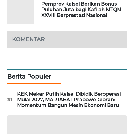
Pemprov Kalsel Berikan Bonus
Puluhan Juta bagi Kafilah MTQN
SIBARAGAS
XXVIII Berprestasi Nasional
NEWS
METRO
KOMENTAR
SIANTAR
NEWS
METRO
MEDAN
Berita Populer
NEWS
METRO
KEK Mekar Putih Kalsel Dibidik Beroperasi
JAKARTA
#1
Mulai 2027, MARTABAT Prabowo-Gibran:
Momentum Bangun Mesin Ekonomi Baru
NEWS
KRT
NEWS