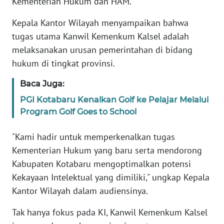
Kementerian Hukum dan HAM.
RIAU
Kepala Kantor Wilayah menyampaikan bahwa
WN
tugas utama Kanwil Kemenkum Kalsel adalah
SERAMBI
melaksanakan urusan pemerintahan di bidang
hukum di tingkat provinsi.
WN
JAMBI
Baca Juga:
PGI Kotabaru Kenalkan Golf ke Pelajar Melalui
WN
SULTRA
Program Golf Goes to School
"Kami hadir untuk memperkenalkan tugas
WN
NTB
Kementerian Hukum yang baru serta mendorong
Kabupaten Kotabaru mengoptimalkan potensi
WN
Kekayaan Intelektual yang dimiliki," ungkap Kepala
SULTENG
Kantor Wilayah dalam audiensinya.
Tak hanya fokus pada KI, Kanwil Kemenkum Kalsel
WN
SULBAR