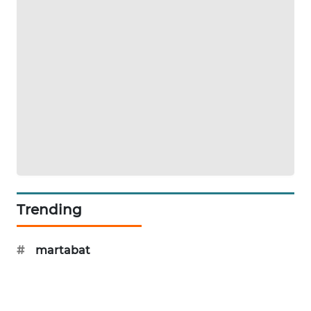
KARING
NEWS
JURNAL
MARITIM
HUMBANG
NEWS
GARONGGANG
NEWS
Trending
FISUELRI
ID
#
martabat
ENERGI
NEWS