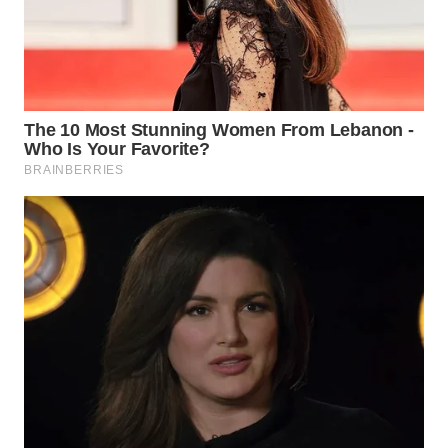
WN
INDRAMAYU
WN
KUNINGAN
WN
MAJALENGKA
WN
SUBANG
WN
SUKABUMI
WN
PURWAKARTA