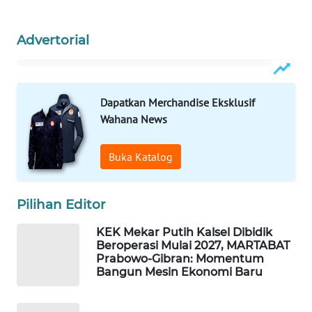
WAHANA
Advertorial
DESA
WISATA
LAPAK
Dapatkan Merchandise Eksklusif
WAHANA
Wahana News
Wahana
Buka Katalog
Network
KONSUMEN
Pilihan Editor
LISTRIK
KEK Mekar Putih Kalsel Dibidik
Beroperasi Mulai 2027, MARTABAT
MASYARAKAT
Prabowo-Gibran: Momentum
KELISTRIKAN
Bangun Mesin Ekonomi Baru
WALINKI