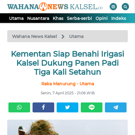
Utama
Nusantara
Khas
Serba-serbi
Opini
Indeks
WAHANA
Tutup
TV
Wahana News Kalsel
Utama
Kementan Siap Benahi Irigasi
UTAMA
Kalsel Dukung Panen Padi
NUSANTARA
Tiga Kali Setahun
Raka Manurung - Utama
KHAS
Senin, 7 April 2025 - 21:06 WIB
SERBA-
SERBI
OPINI