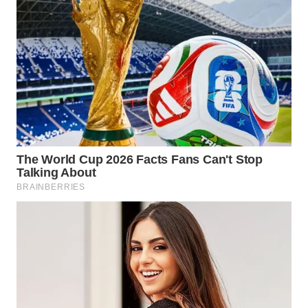
WN
SUMEDANG
WN
CIANJUR
WN
KEPULAUAN
SERIBU
WN
TANGERANG
WN
BINJAI
WN
CIREBON