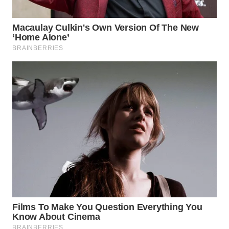
WAHANA
LISTRIK
WAHANA
TRAVEL
WAHANA
TV
WAHANANEWS
ID
WAHANANEWS
CO ID
WAHANANEWS
NET