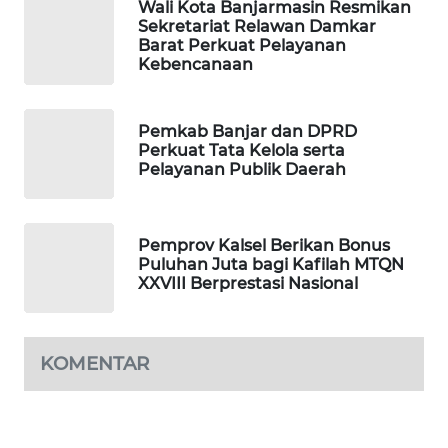
Wali Kota Banjarmasin Resmikan
Sekretariat Relawan Damkar
PORTAL
Barat Perkuat Pelayanan
KONSUMEN
Kebencanaan
FORWAMKI
Pemkab Banjar dan DPRD
Perkuat Tata Kelola serta
ALPERKLINAS
Pelayanan Publik Daerah
FORJASIDA
Pemprov Kalsel Berikan Bonus
Puluhan Juta bagi Kafilah MTQN
TAMBANG
XXVIII Berprestasi Nasional
NEWS
SITUNGIR
KOMENTAR
NEWS
SIDIKALANG
NEWS