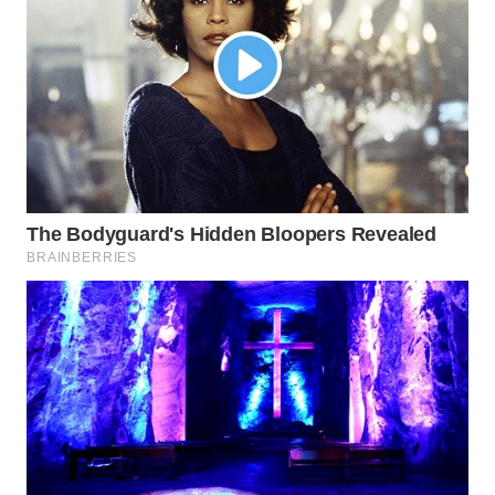
LANGKAT
WN
TAPANULI
SELATAN
WN
TANJUNG
LESUNG
WN
KARO
WN
SIMALUNGUN
WN
LABUHANBATU