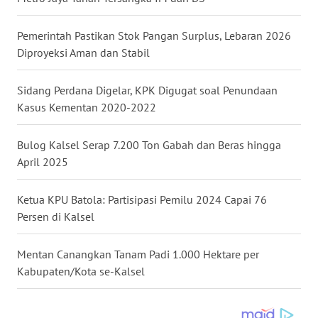
WN
Pemerintah Pastikan Stok Pangan Surplus, Lebaran 2026
KALTARA
Diproyeksi Aman dan Stabil
WN
Sidang Perdana Digelar, KPK Digugat soal Penundaan
KALSEL
Kasus Kementan 2020-2022
WN
Bulog Kalsel Serap 7.200 Ton Gabah dan Beras hingga
KALTIM
April 2025
WN
Ketua KPU Batola: Partisipasi Pemilu 2024 Capai 76
SULSEL
Persen di Kalsel
WN
Mentan Canangkan Tanam Padi 1.000 Hektare per
GORONTALO
Kabupaten/Kota se-Kalsel
WN
SULUT