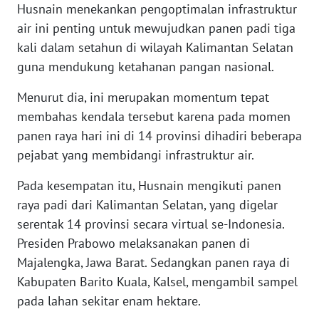
RIAU
Husnain menekankan pengoptimalan infrastruktur
air ini penting untuk mewujudkan panen padi tiga
WN
kali dalam setahun di wilayah Kalimantan Selatan
SERAMBI
guna mendukung ketahanan pangan nasional.
WN
Menurut dia, ini merupakan momentum tepat
JAMBI
membahas kendala tersebut karena pada momen
panen raya hari ini di 14 provinsi dihadiri beberapa
WN
pejabat yang membidangi infrastruktur air.
SULTRA
Pada kesempatan itu, Husnain mengikuti panen
WN
raya padi dari Kalimantan Selatan, yang digelar
NTB
serentak 14 provinsi secara virtual se-Indonesia.
Presiden Prabowo melaksanakan panen di
WN
Majalengka, Jawa Barat. Sedangkan panen raya di
SULTENG
Kabupaten Barito Kuala, Kalsel, mengambil sampel
pada lahan sekitar enam hektare.
WN
SULBAR