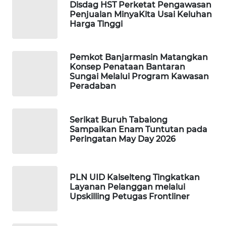
ID
Disdag HST Perketat Pengawasan
Penjualan MinyaKita Usai Keluhan
Harga Tinggi
MAWAKA
ID
Pemkot Banjarmasin Matangkan
MARTABAT
Konsep Penataan Bantaran
NET
Sungai Melalui Program Kawasan
Peradaban
PLN
WATCH
Serikat Buruh Tabalong
Sampaikan Enam Tuntutan pada
Peringatan May Day 2026
MKLI
LPKKI
PLN UID Kalselteng Tingkatkan
Layanan Pelanggan melalui
LKKI
Upskilling Petugas Frontliner
KOPEKLIN