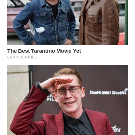
Wahana
Media
Group
WAHANA
NEWS
WAHANA
TANI
WAHANA
ADVOKAT
WAHANA
INFRASTRUKTUR
WAHANA
KONSUMEN