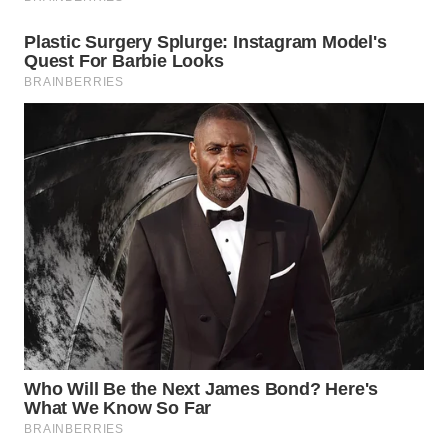
WAHANA
SPORT
WAHANA
UMKM
WAHANA
SELEB
WAHANA
PERSONA
WAHANA
OTOMOTIF
WAHANA
HEALTH