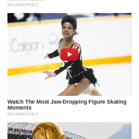
BEKASI
WN
BOGOR
WN
DEPOK
WN
TAPANULI
UTARA
WN
SAMOSIR
WN
PADANG
LAWAS