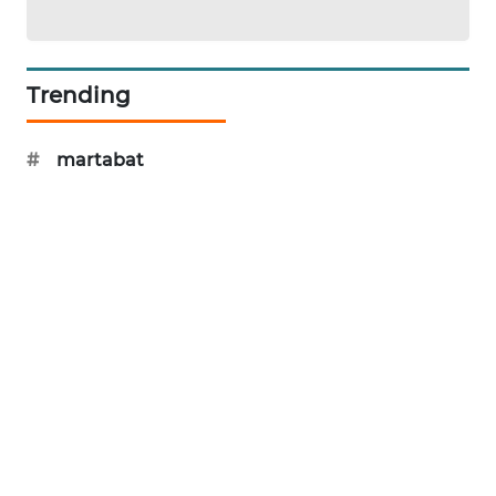
KARING
NEWS
Trending
JURNAL
MARITIM
#
martabat
HUMBANG
NEWS
GARONGGANG
NEWS
FISUELRI
ID
ENERGI
NEWS