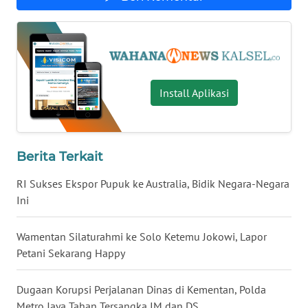
WN
NUSANTARA
WN
Install Aplikasi
JOGJA
WN
JATIM
Berita Terkait
RI Sukses Ekspor Pupuk ke Australia, Bidik Negara-Negara
WN
BALI
Ini
WN
Wamentan Silaturahmi ke Solo Ketemu Jokowi, Lapor
KALBAR
Petani Sekarang Happy
WN
Dugaan Korupsi Perjalanan Dinas di Kementan, Polda
KALTENG
Metro Jaya Tahan Tersangka IM dan DS