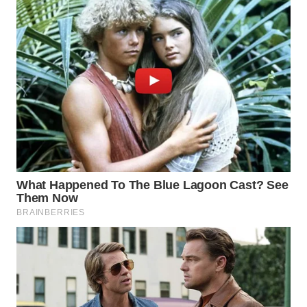
WN
NATUNA
WN
BINTAN
WN
MANDALIKA
WN
LIKUPANG
WN
LABUANBAJO
WN
BORNEO