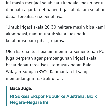
ini masih menjadi salah satu kendala, masih perlu
dibenahi agar target panen tiga kali dalam setahun
WN
BANTEN
dapat terealisasi sepenuhnya.
“Untuk irigasi skala 20-30 hektare masih bisa kami
WN
NTT
akomodasi, namun untuk skala luas perlu
kolaborasi para pihak,” ujarnya.
WN
Oleh karena itu, Husnain meminta Kementerian PU
KEPRI
juga berperan agar pembangunan irigasi skala
besar dapat terealisasi, termasuk peran Balai
WN
PAPUA
Wilayah Sungai (BWS) Kalimantan III yang
membidangi infrastruktur air.
WN
PAPUA
Baca Juga:
BARAT
RI Sukses Ekspor Pupuk ke Australia, Bidik
Negara-Negara Ini
WN