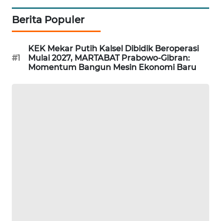
Berita Populer
SIBARAGAS
NEWS
KEK Mekar Putih Kalsel Dibidik Beroperasi
#1
Mulai 2027, MARTABAT Prabowo-Gibran:
METRO
Momentum Bangun Mesin Ekonomi Baru
SIANTAR
NEWS
METRO
MEDAN
NEWS
METRO
JAKARTA
NEWS
KRT
NEWS