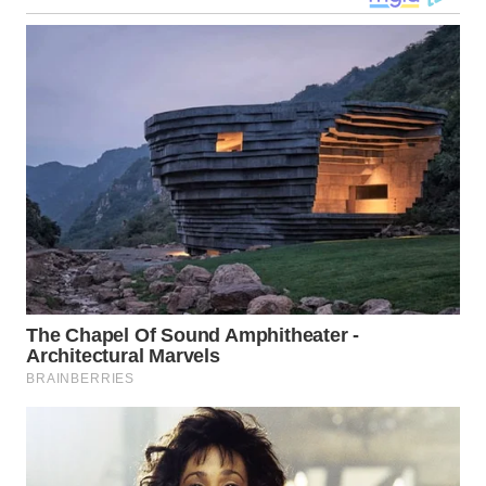
WN
MALUKU
WN
MALUT
WN
DAIRI
WN
DANAU
TOBA
WN
NIAS
WN