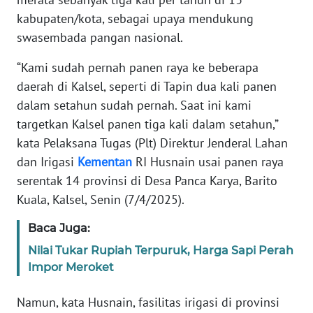
REDAKSI
kabupaten/kota, sebagai upaya mendukung
swasembada pangan nasional.
KARIR
“Kami sudah pernah panen raya ke beberapa
DISCLAIMER
daerah di Kalsel, seperti di Tapin dua kali panen
dalam setahun sudah pernah. Saat ini kami
Wahana
targetkan Kalsel panen tiga kali dalam setahun,”
News
kata Pelaksana Tugas (Plt) Direktur Jenderal Lahan
Regional
dan Irigasi
Kementan
RI Husnain usai panen raya
serentak 14 provinsi di Desa Panca Karya, Barito
WN
Kuala, Kalsel, Senin (7/4/2025).
SUMUT
Baca Juga:
WN
JAKARTA
Nilai Tukar Rupiah Terpuruk, Harga Sapi Perah
Impor Meroket
WN
Namun, kata Husnain, fasilitas irigasi di provinsi
JABAR