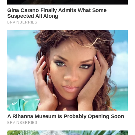
WN
PRIANGAN
TIMUR
WN
SEMARANG
WN
SOLO
WN
BOROBUDUR
WN
MADURA
WN
SURABAYA