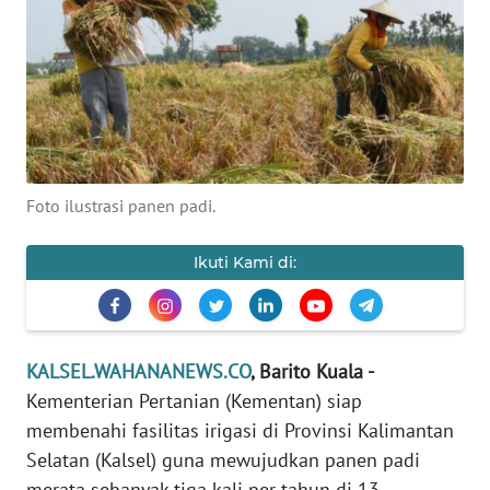
Informasi
INDEKS
BERITA
KONTAK
KAMI
Foto ilustrasi panen padi.
INFO
Ikuti Kami di:
IKLAN
TENTANG
KAMI
KALSEL.WAHANANEWS.CO
, Barito Kuala -
Kementerian Pertanian (Kementan) siap
PEDOMAN
MEDIA
membenahi fasilitas irigasi di Provinsi Kalimantan
SIBER
Selatan (Kalsel) guna mewujudkan panen padi
merata sebanyak tiga kali per tahun di 13