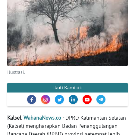
Informasi
INDEKS
BERITA
KONTAK
KAMI
INFO
Ilustrasi.
IKLAN
Ikuti Kami di:
TENTANG
KAMI
PEDOMAN
MEDIA
Kalsel.
WahanaNews.co
-
DPRD Kalimantan Selatan
SIBER
(Kalsel) mengharapkan Badan Penanggulangan
Bancana Daerah (BPBD) provinsi setempat lebih