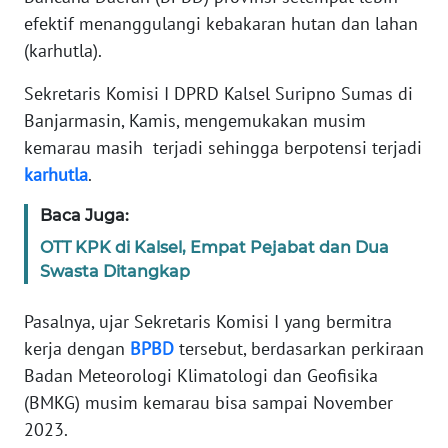
REDAKSI
efektif menanggulangi kebakaran hutan dan lahan
(karhutla).
KARIR
Sekretaris Komisi I DPRD Kalsel Suripno Sumas di
Banjarmasin, Kamis, mengemukakan musim
DISCLAIMER
kemarau masih terjadi sehingga berpotensi terjadi
Wahana
karhutla
.
News
Regional
Baca Juga:
OTT KPK di Kalsel, Empat Pejabat dan Dua
WN
Swasta Ditangkap
SUMUT
Pasalnya, ujar Sekretaris Komisi I yang bermitra
WN
kerja dengan
BPBD
tersebut, berdasarkan perkiraan
JAKARTA
Badan Meteorologi Klimatologi dan Geofisika
(BMKG) musim kemarau bisa sampai November
WN
2023.
JABAR