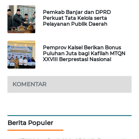
Pemkab Banjar dan DPRD
WAHANA
Perkuat Tata Kelola serta
DESA
Pelayanan Publik Daerah
WISATA
LAPAK
Pemprov Kalsel Berikan Bonus
WAHANA
Puluhan Juta bagi Kafilah MTQN
XXVIII Berprestasi Nasional
Wahana
Network
KOMENTAR
KONSUMEN
LISTRIK
MASYARAKAT
KELISTRIKAN
Berita Populer
WALINKI