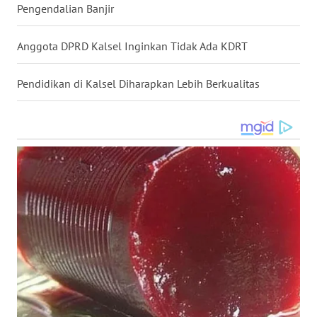
Pengendalian Banjir
WN
KALTARA
Anggota DPRD Kalsel Inginkan Tidak Ada KDRT
WN
Pendidikan di Kalsel Diharapkan Lebih Berkualitas
KALSEL
WN
KALTIM
WN
SULSEL
WN
GORONTALO
WN
SULUT