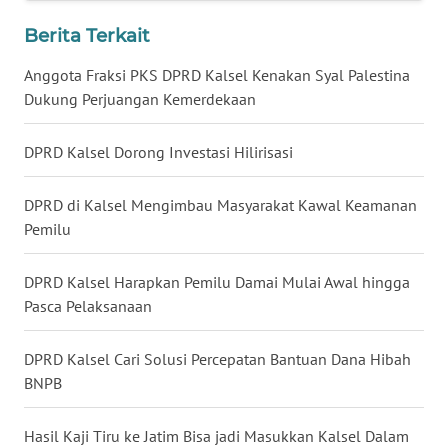
Berita Terkait
WN
NUSANTARA
Anggota Fraksi PKS DPRD Kalsel Kenakan Syal Palestina
Dukung Perjuangan Kemerdekaan
WN
JOGJA
DPRD Kalsel Dorong Investasi Hilirisasi
WN
DPRD di Kalsel Mengimbau Masyarakat Kawal Keamanan
JATIM
Pemilu
WN
DPRD Kalsel Harapkan Pemilu Damai Mulai Awal hingga
BALI
Pasca Pelaksanaan
WN
DPRD Kalsel Cari Solusi Percepatan Bantuan Dana Hibah
KALBAR
BNPB
WN
Hasil Kaji Tiru ke Jatim Bisa jadi Masukkan Kalsel Dalam
KALTENG