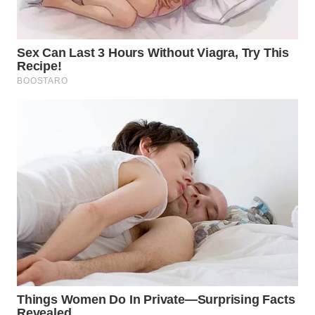
WN
INDRAMAYU
WN
KUNINGAN
WN
MAJALENGKA
WN
SUBANG
WN
SUKABUMI
WN
PURWAKARTA