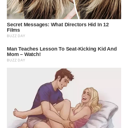
WN
SUMEDANG
WN
CIANJUR
WN
KEPULAUAN
SERIBU
WN
TANGERANG
WN
BINJAI
WN
CIREBON