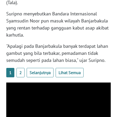
RIAU
(Tala).
Suripno menyebutkan Bandara Internasional
WN
SERAMBI
Syamsudin Noor pun masuk wilayah Banjarbakula
yang rentan terhadap gangguan kabut asap akibat
WN
karhutla.
JAMBI
"Apalagi pada Banjarbakula banyak terdapat lahan
WN
gambut yang bila terbakar, pemadaman tidak
SULTRA
semudah seperti pada lahan biasa," ujar Suripno.
WN
1
2
Selanjutnya
Lihat Semua
NTB
WN
SULTENG
WN
SULBAR