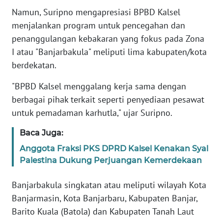
Namun, Suripno mengapresiasi BPBD Kalsel
WN
menjalankan program untuk pencegahan dan
BANTEN
penanggulangan kebakaran yang fokus pada Zona
I atau "Banjarbakula" meliputi lima kabupaten/kota
WN
berdekatan.
NTT
"BPBD Kalsel menggalang kerja sama dengan
WN
berbagai pihak terkait seperti penyediaan pesawat
KEPRI
untuk pemadaman karhutla," ujar Suripno.
WN
Baca Juga:
PAPUA
Anggota Fraksi PKS DPRD Kalsel Kenakan Syal
Palestina Dukung Perjuangan Kemerdekaan
WN
PAPUA
BARAT
Banjarbakula singkatan atau meliputi wilayah Kota
Banjarmasin, Kota Banjarbaru, Kabupaten Banjar,
WN
Barito Kuala (Batola) dan Kabupaten Tanah Laut