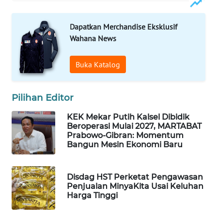
WAHANA
Dapatkan Merchandise Eksklusif
LISTRIK
Wahana News
WAHANA
Buka Katalog
TRAVEL
WAHANA
Pilihan Editor
TV
KEK Mekar Putih Kalsel Dibidik
Beroperasi Mulai 2027, MARTABAT
WAHANANEWS
Prabowo-Gibran: Momentum
ID
Bangun Mesin Ekonomi Baru
WAHANANEWS
Disdag HST Perketat Pengawasan
CO ID
Penjualan MinyaKita Usai Keluhan
Harga Tinggi
WAHANANEWS
NET