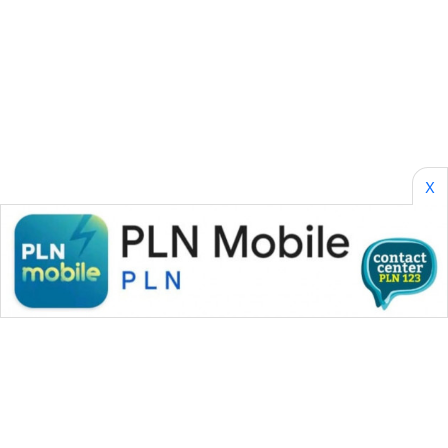
SONYA
ASA
NEWS
X