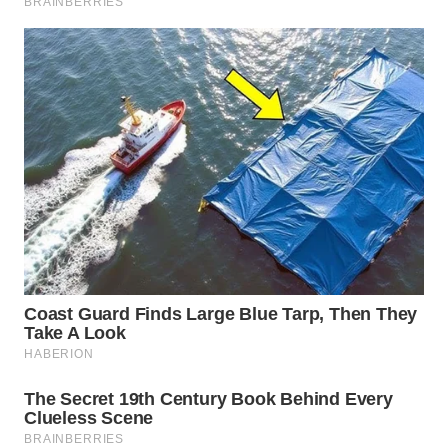
WN
NATUNA
WN
BINTAN
WN
MANDALIKA
WN
LIKUPANG
WN
LABUANBAJO
WN
BORNEO