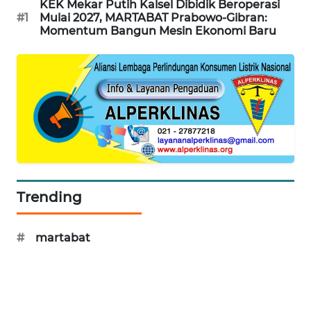
ID
KEK Mekar Putih Kalsel Dibidik Beroperasi
#1
Mulai 2027, MARTABAT Prabowo-Gibran:
Momentum Bangun Mesin Ekonomi Baru
MAWAKA
ID
MARTABAT
NET
PLN
WATCH
MKLI
Trending
LPKKI
#
martabat
LKKI
KOPEKLIN