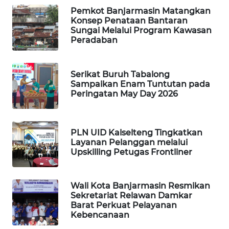
Pemkot Banjarmasin Matangkan
Konsep Penataan Bantaran
WAHANA
Sungai Melalui Program Kawasan
SPORT
Peradaban
WAHANA
UMKM
Serikat Buruh Tabalong
Sampaikan Enam Tuntutan pada
Peringatan May Day 2026
WAHANA
SELEB
PLN UID Kalselteng Tingkatkan
WAHANA
Layanan Pelanggan melalui
PERSONA
Upskilling Petugas Frontliner
WAHANA
OTOMOTIF
Wali Kota Banjarmasin Resmikan
Sekretariat Relawan Damkar
Barat Perkuat Pelayanan
WAHANA
Kebencanaan
HEALTH