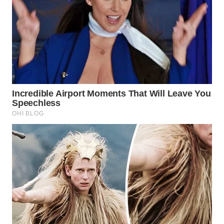
BEKASI
WN
BOGOR
WN
DEPOK
WN
TAPANULI
UTARA
WN
SAMOSIR
WN
PADANG
LAWAS