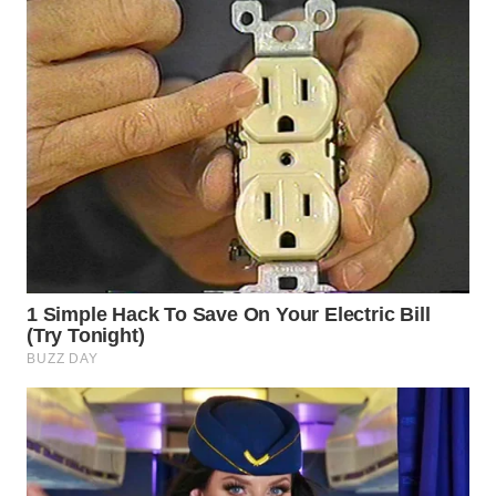
WN
TAPANULI
TENGAH
WN DELI
SERDANG
WN
TEBING
TINGGI
WN
PAKPAK
WN
KARAWANG
WN