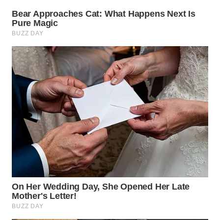
LANGKAT
WN
TAPANULI
SELATAN
WN
TANJUNG
LESUNG
WN
KARO
WN
SIMALUNGUN
WN
LABUHANBATU