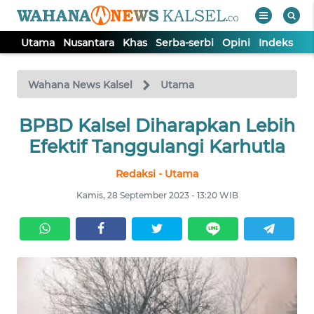
Utama
Nusantara
Khas
Serba-serbi
Opini
Indeks
WAHANA
Tutup
TV
Wahana News Kalsel
Utama
BPBD Kalsel Diharapkan Lebih
UTAMA
Efektif Tanggulangi Karhutla
NUSANTARA
Redaksi - Utama
Kamis, 28 September 2023 - 13:20 WIB
KHAS
SERBA-
SERBI
OPINI