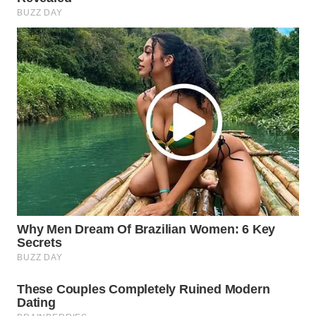
WN
PRIANGAN
TIMUR
WN
SEMARANG
WN
SOLO
WN
BOROBUDUR
WN
MADURA
WN
SURABAYA