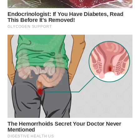
WN
MALUKU
WN
MALUT
WN
DAIRI
WN
DANAU
TOBA
WN
NIAS
WN